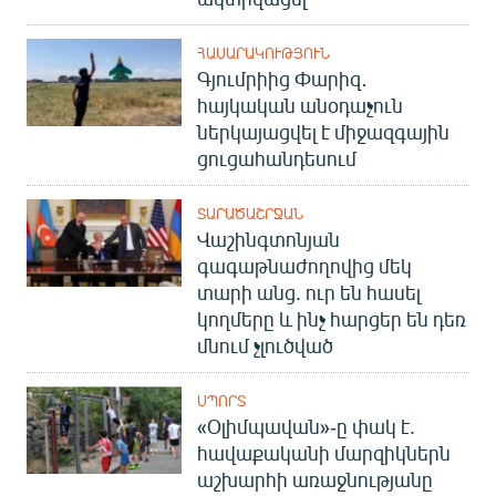
ՀԱՍԱՐԱԿՈՒԹՅՈՒՆ
Գյումրիից Փարիզ․
հայկական անօդաչուն
ներկայացվել է միջազգային
ցուցահանդեսում
ՏԱՐԱԾԱՇՐՋԱՆ
Վաշինգտոնյան
գագաթնաժողովից մեկ
տարի անց. ուր են հասել
կողմերը և ինչ հարցեր են դեռ
մնում չլուծված
ՍՊՈՐՏ
«Օլիմպավան»-ը փակ է.
հավաքականի մարզիկներն
աշխարհի առաջնությանը