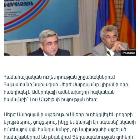
ՄԻՋԱԶԳԱՅԻՆ
ՄՇԱԿՈՒՅԹ
ՍՊՈՐՏ
ՄԵԿՆԱԲԱՆՈՒԹՅՈՒՆ
ՏՏ ԵՒ ԻՆՏԵՐՆԵՏ
ԿՈՐՈՆԱՎԻՐՈՒՍ
ԱՐԽԻՎ
Համահայկական ուղեւորության շրջանակներում
ՏԵՍԱՆՅՈՒԹԵՐ
Հայաստանի նախագահ Սերժ Սարգսյանը կիրակի օրը
հանդիպել է Ամերիկայի ամենախոշոր հայկական
ԲԱՆԱՎԵՃ
համայնքի` Լոս Անջելեսի հայության հետ։
ՁԳՏԵԼՈՎ ԼԱՎԱԳՈՒՅՆԻՆ
Սերժ Սարգսյանի այցելությունները ուղեկցվել են բողոքի
ՓՈԴՔԱՍԹ
ելույթներով, ցույցերով, ինչը եւ կարելի էր սպասել՝ նկատի
ունենալով այն հանգամանքը, որ նախագահի այցելած
Հայերեն
համայնքներում են բնակվում Ցեղասպանության զոհերի