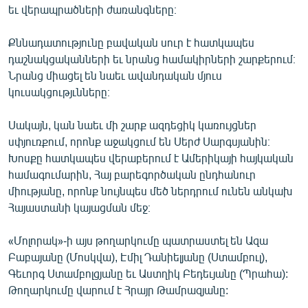
եւ վերապրածների ժառանգները։
English
Русский
Քննադատությունը բավական սուր է հատկապես
դաշնակցականների եւ նրանց համակիրների շարքերում։
ՀԵՏԵՎԵՔ ՄԵԶ
Նրանց միացել են նաեւ ավանդական մյուս
կուսակցությւնները։
Սակայն, կան նաեւ մի շարք ազդեցիկ կառույցներ
սփյուռքում, որոնք աջակցում են Սերժ Սարգսյանին։
Խոսքը հատկապես վերաբերում է Ամերիկայի հայկական
«Ազատության» բոլոր կայքերը
համագումարին, Հայ բարեգործական ընդհանուր
միությանը, որոնք նույնպես մեծ ներդրում ունեն անկախ
Հայաստանի կայացման մեջ։
«Մոլորակ»-ի այս թողարկումը պատրաստել են Ազա
Բաբայանը (Մոսկվա), Էմիլ Դանիելյանը (Ստամբուլ),
Գեւորգ Ստամբոլցյանը եւ Աստղիկ Բեդեւյանը (Պրահա):
Թողարկումը վարում է Հրայր Թամրազյանը: