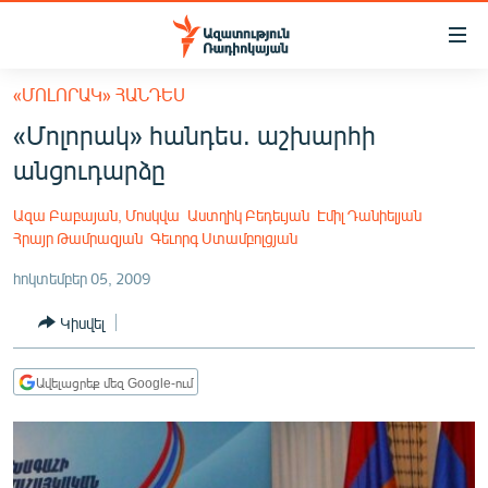
Մատչելիության
հղումներ
Անցնել
«ՄՈԼՈՐԱԿ» ՀԱՆԴԵՍ
հիմնական
ԱԶԱՏՈՒԹՅՈՒՆ TV
«Մոլորակ» հանդես. աշխարհի
բովանդակությանը
ՀԱՅԱՍՏԱՆ
Անցնել
անցուդարձը
հիմնական
ՔԱՂԱՔԱԿԱՆ
մենյուին
Ազա Բաբայան, Մոսկվա
Աստղիկ Բեդեւյան
Էմիլ Դանիելյան
ԸՆՏՐՈՒԹՅՈՒՆՆԵՐ 2026
Որոնում
Հրայր Թամրազյան
Գեւորգ Ստամբոլցյան
ԻՐԱՎՈՒՆՔ
հոկտեմբեր 05, 2009
ՀԱՍԱՐԱԿՈՒԹՅՈՒՆ
Կիսվել
ՏՆՏԵՍՈՒԹՅՈՒՆ
Ավելացրեք մեզ Google-ում
ՂԱՐԱԲԱՂ
ՊԱՏԵՐԱԶՄԻ 6 ՇԱԲԱԹՆԵՐԸ
ՏԱՐԱԾԱՇՐՋԱՆ