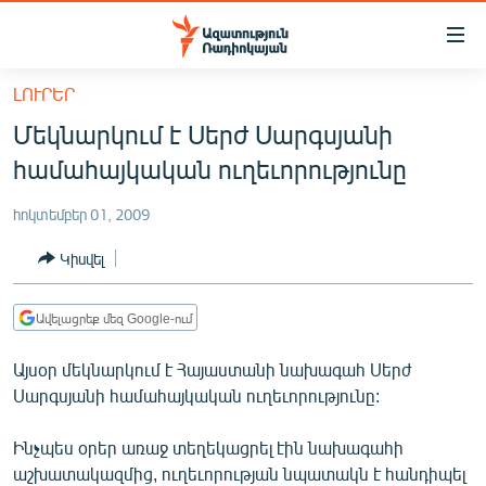
Մատչելիության
հղումներ
Անցնել
ԼՈՒՐԵՐ
հիմնական
ԱԶԱՏՈՒԹՅՈՒՆ TV
Մեկնարկում է Սերժ Սարգսյանի
բովանդակությանը
ՀԱՅԱՍՏԱՆ
Անցնել
համահայկական ուղեւորությունը
հիմնական
ՔԱՂԱՔԱԿԱՆ
մենյուին
հոկտեմբեր 01, 2009
ԸՆՏՐՈՒԹՅՈՒՆՆԵՐ 2026
Որոնում
Կիսվել
ԻՐԱՎՈՒՆՔ
ՀԱՍԱՐԱԿՈՒԹՅՈՒՆ
Ավելացրեք մեզ Google-ում
ՏՆՏԵՍՈՒԹՅՈՒՆ
Այսօր մեկնարկում է Հայաստանի նախագահ Սերժ
ՂԱՐԱԲԱՂ
Սարգսյանի համահայկական ուղեւորությունը:
ՊԱՏԵՐԱԶՄԻ 6 ՇԱԲԱԹՆԵՐԸ
Ինչպես օրեր առաջ տեղեկացրել էին նախագահի
ՏԱՐԱԾԱՇՐՋԱՆ
աշխատակազմից, ուղեւորության նպատակն է հանդիպել