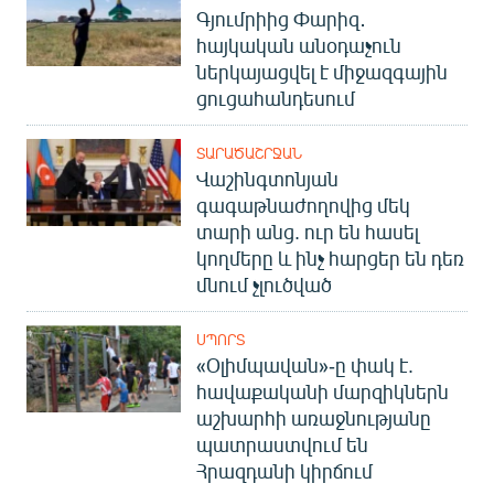
Գյումրիից Փարիզ․
English
հայկական անօդաչուն
Русский
ներկայացվել է միջազգային
ցուցահանդեսում
ՀԵՏԵՎԵՔ ՄԵԶ
ՏԱՐԱԾԱՇՐՋԱՆ
Վաշինգտոնյան
գագաթնաժողովից մեկ
տարի անց. ուր են հասել
կողմերը և ինչ հարցեր են դեռ
«Ազատության» բոլոր կայքերը
մնում չլուծված
ՍՊՈՐՏ
«Օլիմպավան»-ը փակ է.
հավաքականի մարզիկներն
աշխարհի առաջնությանը
պատրաստվում են
Հրազդանի կիրճում