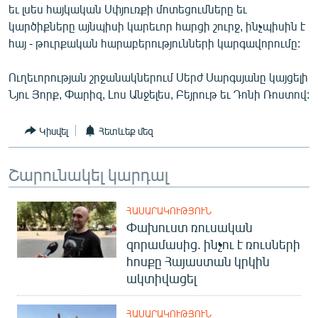
եւ լսես հայկական Սփյուռքի մոտեցումները եւ
ՄԻՋԱԶԳԱՅԻՆ
կարծիքները այնպիսի կարեւոր հարցի շուրջ, ինչպիսին է
ՄՇԱԿՈՒՅԹ
հայ - թուրքական հարաբերությունների կարգավորումը:
ՍՊՈՐՏ
Ուղեւորության շրջանակներում Սերժ Սարգսյանը կայցելի
ՄԵԿՆԱԲԱՆՈՒԹՅՈՒՆ
Նյու Յորք, Փարիզ, Լոս Անջելես, Բեյրութ եւ Դոնի Ռոստով:
ՏՏ ԵՒ ԻՆՏԵՐՆԵՏ
Կիսվել
Հետևեք մեզ
ԿՈՐՈՆԱՎԻՐՈՒՍ
ԱՐԽԻՎ
Շարունակել կարդալ
ՏԵՍԱՆՅՈՒԹԵՐ
ՀԱՍԱՐԱԿՈՒԹՅՈՒՆ
ԲԱՆԱՎԵՃ
Փախուստ ռուսական
ՁԳՏԵԼՈՎ ԼԱՎԱԳՈՒՅՆԻՆ
զորամասից. ինչու է ռուսների
հոսքը Հայաստան կրկին
ՓՈԴՔԱՍԹ
ակտիվացել
Հայերեն
ՀԱՍԱՐԱԿՈՒԹՅՈՒՆ