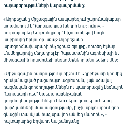
English
հարաբերությունների կարգավորմանը:
Русский
«Ադրբեջանը միջազգային ասպարեզում շարունակաբար
աղավաղում է Ղարաբաղյան խնդրի էությունը», -
ՀԵՏԵՎԵՔ ՄԵԶ
հայտարարեց Նալբանդյանը` հիշատակելով նույն
ամբիոնից երկու օր առաջ Ադրբեջանի
արտգործնախարարի հնչեցրած ելույթը, որտեղ Էլմար
Մամեդյարովը մեղադրել էր Հայաստանին ագրեսիայի եւ
միջազգային իրավունքի սկզբունքները անտեսելու մեջ:
«Ազատության» բոլոր կայքերը
«Միջազգային հանրությունը հիշում է Ադրբեջանի կողմից
իրականացված բացահայտ ագրեսիան, լայնածավալ
ռազմական գործողություններն ու պատերազմը Լեռնային
Ղարաբաղի դեմ` նաեւ ահաբեկչական
կազմակերպությունների հետ սերտ կապեր ունեցող
վարձկանների մասնակցությամբ, ինչի արդյունքում զոհ
գնացին տասնյակ հազարավոր անմեղ մարդիկ», -
հայտարարեց Էդվարդ Նալբանդյանը: