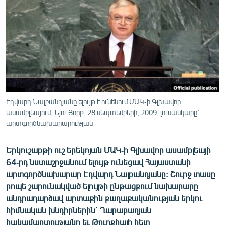
ՄԻՋԱԶԳԱՅԻՆ
ՄՇԱԿՈՒՅԹ
ՍՊՈՐՏ
ՄԵԿՆԱԲԱՆՈՒԹՅՈՒՆ
ՏՏ ԵՒ ԻՆՏԵՐՆԵՏ
ԿՈՐՈՆԱՎԻՐՈՒՍ
Էդվարդ Նալբանդյանը ելույթ է ունենում ՄԱԿ-ի Գլխավոր
ասամբլեայում, Նյու Յորք, 28 սեպտեմբերի, 2009, լուսանկարը`
ԱՐԽԻՎ
արտգործնախարարության
ՏԵՍԱՆՅՈՒԹԵՐ
Երկուշաբթի ուշ երեկոյան ՄԱԿ-ի Գլխավոր ասամբլեայի
ԲԱՆԱՎԵՃ
64-րդ նստաշրջանում ելույթ ունեցավ Հայաստանի
ՁԳՏԵԼՈՎ ԼԱՎԱԳՈՒՅՆԻՆ
արտգործնախարար Էդվարդ Նալբանդյանը: Շուրջ տասը
րոպե շարունակված ելույթի ընթացքում նախարարը
ՓՈԴՔԱՍԹ
անդրադարձավ արտաքին քաղաքականության երկու
հիմնական խնդիրներին` Ղարաբաղյան
Հայերեն
հակամարտությանը եւ Թուրքիայի հետ