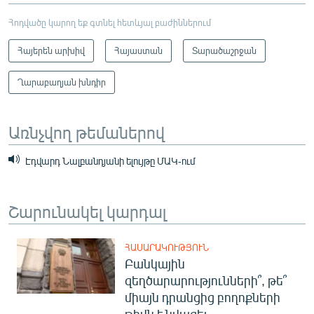
Հոդվածը կարող եք գտնել հետևյալ բաժիններում
Հայերեն արխիվ
Հայաստան
Տարածաշրջան
Ղարաբաղյան խնդիր
Առնչվող թեմաներով
Էդվարդ Նալբանդյանի ելույթը ՄԱԿ-ում
Շարունակել կարդալ
ՀԱՍԱՐԱԿՈՒԹՅՈՒՆ
Բանկային
զեղծարարությունների՞, թե՞
միայն դրանցից բողոքների
թիվն է նվազել