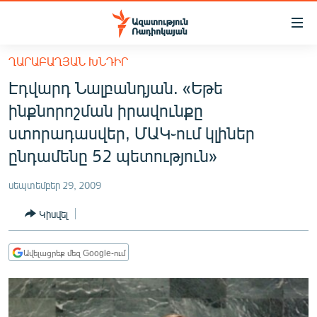
Մատչելիության
հղումներ
Անցնել
ՂԱՐԱԲԱՂՅԱՆ ԽՆԴԻՐ
հիմնական
ԱԶԱՏՈՒԹՅՈՒՆ TV
Էդվարդ Նալբանդյան. «Եթե
բովանդակությանը
ՀԱՅԱՍՏԱՆ
Անցնել
ինքնորոշման իրավունքը
հիմնական
ՔԱՂԱՔԱԿԱՆ
ստորադասվեր, ՄԱԿ֊ում կլիներ
մենյուին
ԸՆՏՐՈՒԹՅՈՒՆՆԵՐ 2026
ընդամենը 52 պետություն»
Որոնում
ԻՐԱՎՈՒՆՔ
սեպտեմբեր 29, 2009
ՀԱՍԱՐԱԿՈՒԹՅՈՒՆ
Կիսվել
ՏՆՏԵՍՈՒԹՅՈՒՆ
ՂԱՐԱԲԱՂ
Ավելացրեք մեզ Google-ում
ՊԱՏԵՐԱԶՄԻ 6 ՇԱԲԱԹՆԵՐԸ
ՏԱՐԱԾԱՇՐՋԱՆ