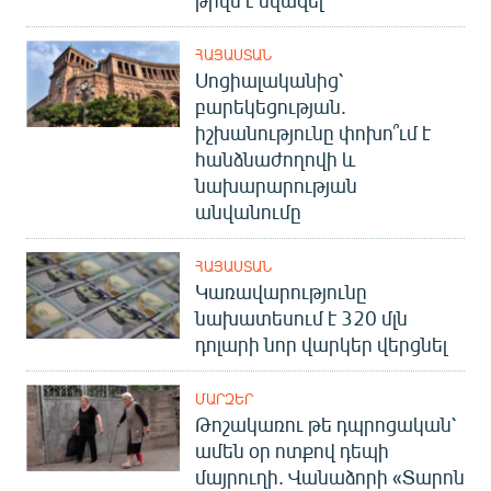
ՀԱՅԱՍՏԱՆ
Սոցիալականից՝
բարեկեցության.
իշխանությունը փոխո՞ւմ է
հանձնաժողովի և
նախարարության
անվանումը
ՀԱՅԱՍՏԱՆ
Կառավարությունը
նախատեսում է 320 մլն
դոլարի նոր վարկեր վերցնել
ՄԱՐԶԵՐ
Թոշակառու թե դպրոցական՝
ամեն օր ոտքով դեպի
մայրուղի. Վանաձորի «Տարոն