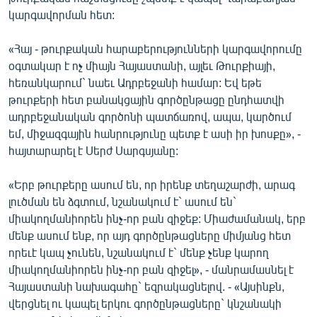
ՄԻՋԱԶԳԱՅԻՆ
կարգավորման հետ:
ՄՇԱԿՈՒՅԹ
«Հայ - թուրքական հարաբերությունների կարգավորումը
ՍՊՈՐՏ
օգտակար է ոչ միայն Հայաստանի, այլեւ Թուրքիայի,
հեռանկարում` նաեւ Ադրբեջանի համար: Եվ եթե
ՄԵԿՆԱԲԱՆՈՒԹՅՈՒՆ
թուրքերի հետ բանակցային գործընթացը ընդհատվի
ՏՏ ԵՒ ԻՆՏԵՐՆԵՏ
ադրբեջանական գործոնի պատճառով, ապա, կարծում
եմ, միջազգային հանրությունը պետք է ասի իր խոսքը», -
ԿՈՐՈՆԱՎԻՐՈՒՍ
հայտարարել է Սերժ Սարգսյանը:
ԱՐԽԻՎ
«Երբ թուրքերը ասում են, որ իրենք տեղաշարժի, արագ
ՏԵՍԱՆՅՈՒԹԵՐ
լուծման են ձգտում, նշանակում է` ասում են`
ԲԱՆԱՎԵՃ
միակողմանիորեն ինչ-որ բան զիջեք: Միաժամանակ, երբ
մենք ասում ենք, որ այդ գործընթացները միմյանց հետ
ՁԳՏԵԼՈՎ ԼԱՎԱԳՈՒՅՆԻՆ
որեւէ կապ չունեն, նշանակում է` մենք չենք կարող
ՓՈԴՔԱՍԹ
միակողմանիորեն ինչ-որ բան զիջել», - մանրամասնել է
Հայաստանի նախագահը` եզրակացնելով. - «Այսինքն,
վերցնել ու կապել երկու գործընթացները` կնշանակի
Հայերեն