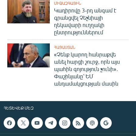
ՄԻՋԱԶԳԱՅԻՆ
Կադիրովը 3-րդ անգամ է
գրանցվել Չեչնիայի
ղեկավարի ուղղակի
ընտրություններում
ՀԱՅԱՍՏԱՆ
«Չենք կարող հանրաքվե
անել հարցի շուրջ, որն այս
պահին գոյություն չունի»․
Փաշինյանը՝ ԵՄ
անդամակցության մասին
ՀԵՏԵՎԵՔ ՄԵԶ