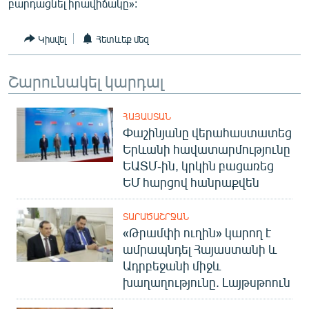
բարդացնել իրավիճակը»:
English
Русский
Կիսվել
Հետևեք մեզ
ՀԵՏԵՎԵՔ ՄԵԶ
Շարունակել կարդալ
ՀԱՅԱՍՏԱՆ
Փաշինյանը վերահաստատեց
Երևանի հավատարմությունը
ԵԱՏՄ-ին, կրկին բացառեց
«Ազատության» բոլոր կայքերը
ԵՄ հարցով հանրաքվեն
ՏԱՐԱԾԱՇՐՋԱՆ
«Թրամփի ուղին» կարող է
ամրապնդել Հայաստանի և
Ադրբեջանի միջև
խաղաղությունը. Լայթսթոուն