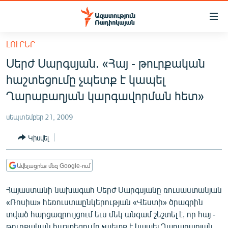
Մատչելիության
հղումներ
Անցնել
ԼՈՒՐԵՐ
հիմնական
ԱԶԱՏՈՒԹՅՈՒՆ TV
Սերժ Սարգսյան. «Հայ - թուրքական
բովանդակությանը
ՀԱՅԱՍՏԱՆ
Անցնել
հաշտեցումը չպետք է կապել
հիմնական
ՔԱՂԱՔԱԿԱՆ
Ղարաբաղյան կարգավորման հետ»
մենյուին
ԸՆՏՐՈՒԹՅՈՒՆՆԵՐ 2026
Որոնում
սեպտեմբեր 21, 2009
ԻՐԱՎՈՒՆՔ
Կիսվել
ՀԱՍԱՐԱԿՈՒԹՅՈՒՆ
ՏՆՏԵՍՈՒԹՅՈՒՆ
Ավելացրեք մեզ Google-ում
ՂԱՐԱԲԱՂ
Հայաստանի նախագահ Սերժ Սարգսյանը ռուսաստանյան
ՊԱՏԵՐԱԶՄԻ 6 ՇԱԲԱԹՆԵՐԸ
«Ռոսիա» հեռուստաընկերության «Վեստի» ծրագրին
տված հարցազրույցում եւս մեկ անգամ շեշտել է, որ հայ -
ՏԱՐԱԾԱՇՐՋԱՆ
թուրքական հաշտեցումը չպետք է կապել Ղարաբաղյան