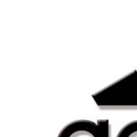
ՄԻՋԱԶԳԱՅԻՆ
ՄՇԱԿՈՒՅԹ
ՍՊՈՐՏ
ՄԵԿՆԱԲԱՆՈՒԹՅՈՒՆ
ՏՏ ԵՒ ԻՆՏԵՐՆԵՏ
ԿՈՐՈՆԱՎԻՐՈՒՍ
ԱՐԽԻՎ
ՏԵՍԱՆՅՈՒԹԵՐ
ԲԱՆԱՎԵՃ
ՁԳՏԵԼՈՎ ԼԱՎԱԳՈՒՅՆԻՆ
ՓՈԴՔԱՍԹ