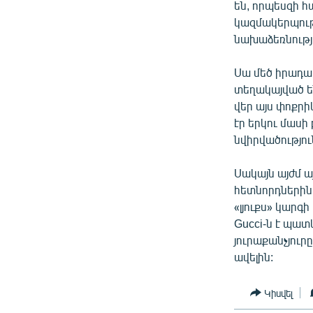
են, որպեսզի 
կազմակերպութ
նախաձեռնությո
Սա մեծ իրադա
տեղակայված են
վեր այս փոքրի
էր երկու մասի
նվիրվածություն
Սակայն այժմ ա
հետնորդներին
«լյուքս» կար
Gucci-ն է պատ
յուրաքանչյուր
ավելին:
Կիսվել