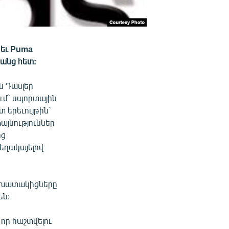
 եւ Puma
յանց հետ:
ն Դասլեր
ում` սպորտային
 երեւույթին`
յնություններ
ից
տեղակայելով
աշխատակիցները
են:
 որ հաշտվելու