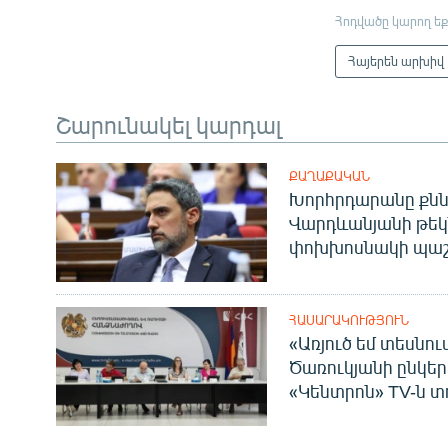
Հոդվածը կարող եք
Հայերեն արխիվ
Շարունակել կարդալ
ՔԱՂԱՔԱԿԱՆ
Խորհրդարանը քնն
Վարդևանյանի թեկ
փոխխոսնակի պաշ
ՀԱՍԱՐԱԿՈՒԹՅՈՒՆ
«Առյուծ եմ տեսնու
Ծառուկյանի ընկեր
«Կենտրոն» TV-ն տ