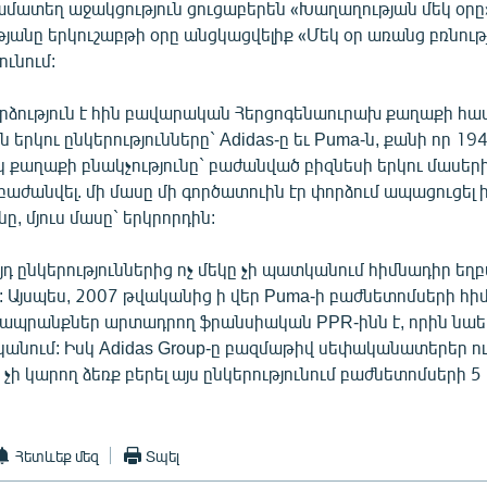
համատեղ աջակցություն ցուցաբերեն «Խաղաղության մեկ օրը
յանը երկուշաբթի օրը անցկացվելիք «Մեկ օր առանց բռնութ
ւնում:
րձություն է հին բավարական Հերցոգենաուրախ քաղաքի հա
 երկու ընկերությունները` Adidas-ը եւ Puma-ն, քանի որ 1
կ քաղաքի բնակչությունը` բաժանված բիզնեսի երկու մասերի 
 բաժանվել. մի մասը մի գործատուին էր փորձում ապացուցել 
ը, մյուս մասը` երկրորդին:
յդ ընկերություններից ոչ մեկը չի պատկանում հիմնադիր եղ
: Այսպես, 2007 թվականից ի վեր Puma-ի բաժնետոմսերի հ
գի ապրանքներ արտադրող ֆրանսիական PPR-ինն է, որին նա
կանում: Իսկ Adidas Group-ը բազմաթիվ սեփականատերեր ու
ը չի կարող ձեռք բերել այս ընկերությունում բաժնետոմսերի 
Հետևեք մեզ
Տպել