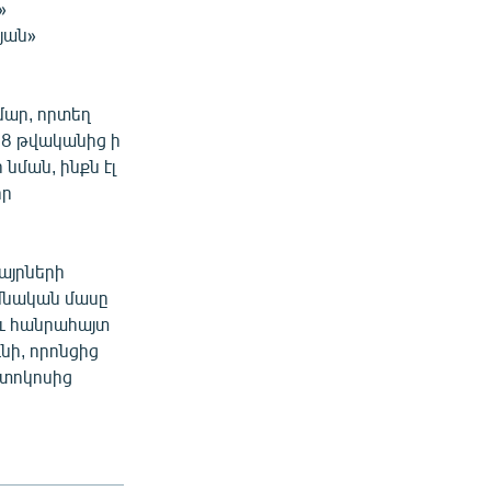
»
յան»
մար, որտեղ
948 թվականից ի
նման, ինքն էլ
իր
բայրների
իմնական մասը
եւ հանրահայտ
նի, որոնցից
5 տոկոսից