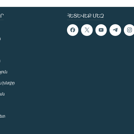
Ր
ՀԵՏԵՎԵՔ ՄԵԶ
ն
ն
յուն
 խնդիր
ան
նետ