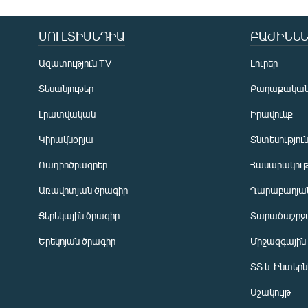
ՄՈՒԼՏԻՄԵԴԻԱ
ԲԱԺԻՆՆԵ
Ազատություն TV
Լուրեր
Տեսանյութեր
Քաղաքակա
Լրատվական
Իրավունք
Կիրակնօրյա
Տնտեսությու
Ռադիոծրագրեր
Հասարակութ
Առավոտյան ծրագիր
Ղարաբաղյան
Ցերեկային ծրագիր
Տարածաշրջ
Հայերեն
Երեկոյան ծրագիր
Միջազգային
English
ՏՏ և Ինտեր
Русский
Մշակույթ