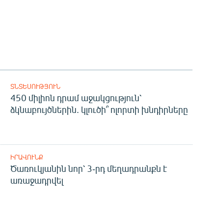
ՏՆՏԵՍՈՒԹՅՈՒՆ
450 միլիոն դրամ աջակցություն՝
ձկնաբույծներին. կլուծի՞ ոլորտի խնդիրները
ԻՐԱՎՈՒՆՔ
Ծառուկյանին նոր՝ 3-րդ մեղադրանքն է
առաջադրվել