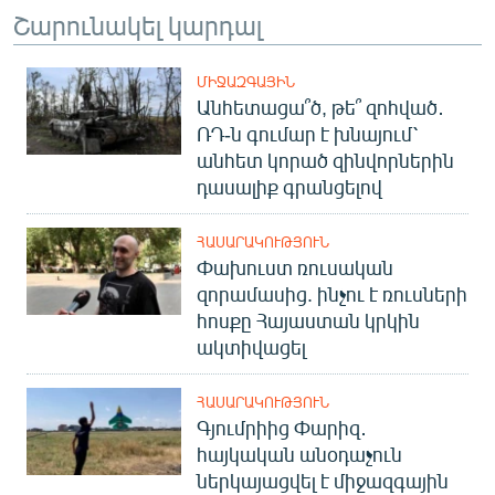
Շարունակել կարդալ
ՄԻՋԱԶԳԱՅԻՆ
Անհետացա՞ծ, թե՞ զոհված․
ՌԴ-ն գումար է խնայում՝
անհետ կորած զինվորներին
դասալիք գրանցելով
ՀԱՍԱՐԱԿՈՒԹՅՈՒՆ
Փախուստ ռուսական
զորամասից. ինչու է ռուսների
հոսքը Հայաստան կրկին
ակտիվացել
ՀԱՍԱՐԱԿՈՒԹՅՈՒՆ
Գյումրիից Փարիզ․
հայկական անօդաչուն
ներկայացվել է միջազգային