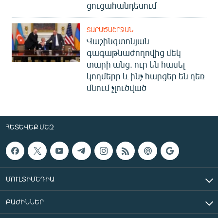
ցուցահանդեսում
ՏԱՐԱԾԱՇՐՋԱՆ
Վաշինգտոնյան
գագաթնաժողովից մեկ
տարի անց. ուր են հասել
կողմերը և ինչ հարցեր են դեռ
մնում չլուծված
ՀԵՏԵՎԵՔ ՄԵԶ
ՄՈՒԼՏԻՄԵԴԻԱ
ԲԱԺԻՆՆԵՐ