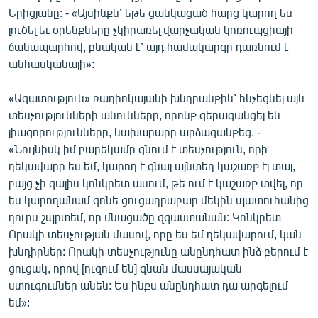
Երիցյանը: - «Այսինքն՝ եթե ցանկացած հարց կարող ես
English
լուծել եւ օրենքները չկիրառել վարչական կոռուպցիայի
Русский
ճանապարհով, բնական է՝ այդ համակարգը դառնում է
անհասկանալի»:
ՀԵՏԵՎԵՔ ՄԵԶ
«Ազատություն» ռադիոկայանի խնդրանքին՝ հնչեցնել այն
տեսչությունների անունները, որոնք գերազանցել են
լիազորությունները, նախարարը արձագանքեց. -
«Նույնիսկ իմ բարեկամը գնում է տեսչություն, որի
ղեկավարը ես եմ, կարող է գնալ այնտեղ կաշառք էլ տալ,
«Ազատության» բոլոր կայքերը
բայց չի գալիս կոնկրետ ասում, թե ում է կաշառք տվել, որ
ես կարողանամ գոնե ցուցադրաբար մեկին պատուհանից
դուրս շպրտեմ, որ մնացածը զգաստանան: Կոնկրետ
Որակի տեսչության մասով, որը ես եմ ղեկավարում, կան
խնդիրներ: Որակի տեսչությունը անընդհատ ինձ բերում է
ցուցակ, որով [ուզում են] գնան մասսայական
ստուգումներ անեն: Ես ինքս անընդհատ դա արգելում
եմ»: