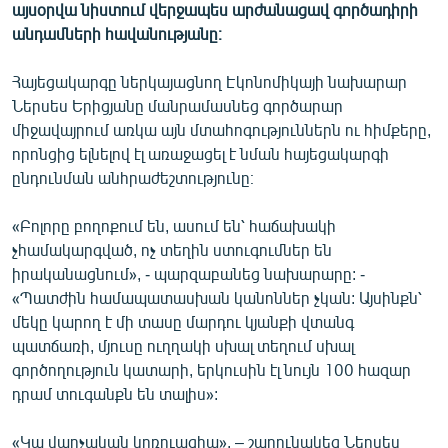
այսօրվա նիստում վերջապես արժանացավ գործադիրի
ՄԻՋԱԶԳԱՅԻՆ
անդամների հավանությանը։
ՄՇԱԿՈՒՅԹ
Հայեցակարգը ներկայացնող Էկոնոմիկայի նախարար
ՍՊՈՐՏ
Ներսես Երիցյանը մանրամասնեց գործարար
ՄԵԿՆԱԲԱՆՈՒԹՅՈՒՆ
միջավայրում առկա այն մտահոգություններն ու հիմքերը,
որոնցից ելնելով էլ առաջացել է նման հայեցակարգի
ՏՏ ԵՒ ԻՆՏԵՐՆԵՏ
ընդունման անհրաժեշտությունը։
ԿՈՐՈՆԱՎԻՐՈՒՍ
«Բոլորը բողոքում են, ասում են՝ հաճախակի
ԱՐԽԻՎ
չհամակարգված, ոչ տեղին ստուգումներ են
ՏԵՍԱՆՅՈՒԹԵՐ
իրականացնում», - պարզաբանեց նախարարը: -
«Պատժին համապատասխան կանոններ չկան: Այսինքն՝
ԲԱՆԱՎԵՃ
մեկը կարող է մի տասը մարդու կյանքի վտանգ
ՁԳՏԵԼՈՎ ԼԱՎԱԳՈՒՅՆԻՆ
պատճառի, մյուսը ուղղակի սխալ տեղում սխալ
գործողություն կատարի, երկուսին էլ նույն 100 հազար
ՓՈԴՔԱՍԹ
դրամ տուգանքն են տալիս»:
Հայերեն
«Կա վարչական կոռուպցիա». – շարունակեց Ներսես