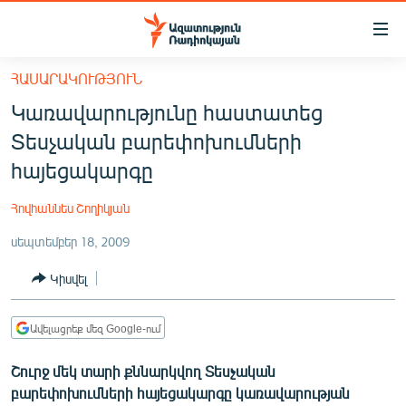
Մատչելիության
հղումներ
Անցնել
ՀԱՍԱՐԱԿՈՒԹՅՈՒՆ
հիմնական
ԱԶԱՏՈՒԹՅՈՒՆ TV
Կառավարությունը հաստատեց
բովանդակությանը
ՀԱՅԱՍՏԱՆ
Անցնել
Տեսչական բարեփոխումների
հիմնական
ՔԱՂԱՔԱԿԱՆ
հայեցակարգը
մենյուին
ԸՆՏՐՈՒԹՅՈՒՆՆԵՐ 2026
Որոնում
Հովհաննես Շողիկյան
ԻՐԱՎՈՒՆՔ
սեպտեմբեր 18, 2009
ՀԱՍԱՐԱԿՈՒԹՅՈՒՆ
Կիսվել
ՏՆՏԵՍՈՒԹՅՈՒՆ
ՂԱՐԱԲԱՂ
Ավելացրեք մեզ Google-ում
ՊԱՏԵՐԱԶՄԻ 6 ՇԱԲԱԹՆԵՐԸ
Շուրջ մեկ տարի քննարկվող Տեսչական
ՏԱՐԱԾԱՇՐՋԱՆ
բարեփոխումների հայեցակարգը կառավարության