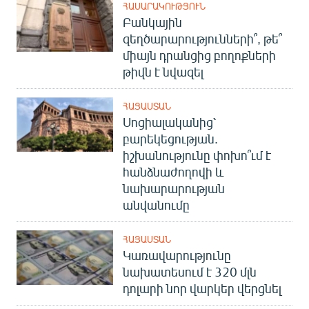
ՀԱՍԱՐԱԿՈՒԹՅՈՒՆ
English
Բանկային
Русский
զեղծարարությունների՞, թե՞
միայն դրանցից բողոքների
թիվն է նվազել
ՀԵՏԵՎԵՔ ՄԵԶ
ՀԱՅԱՍՏԱՆ
Սոցիալականից՝
բարեկեցության.
իշխանությունը փոխո՞ւմ է
«Ազատության» բոլոր կայքերը
հանձնաժողովի և
նախարարության
անվանումը
ՀԱՅԱՍՏԱՆ
Կառավարությունը
նախատեսում է 320 մլն
դոլարի նոր վարկեր վերցնել