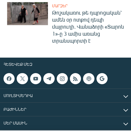
ՄԱՐԶԵՐ
Թոշակառու թե դպրոցական՝
ամեն օր ոտքով դեպի
մայրուղի. Վանաձորի «Տարոն
1»-ը 3 ամիս առանց
տրանսպորտի է
ՀԵՏԵՎԵՔ ՄԵԶ
ՄՈՒԼՏԻՄԵԴԻԱ
ԲԱԺԻՆՆԵՐ
ՄԵՐ ՄԱՍԻՆ