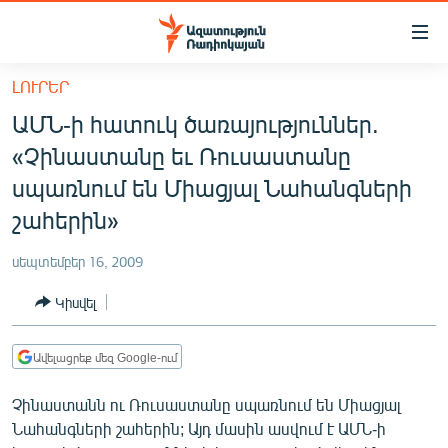
Մատչելիության
հղումներ
Անցնել
ԼՈՒՐԵՐ
հիմնական
ԱԶԱՏՈՒԹՅՈՒՆ TV
ԱՄՆ-ի հատուկ ծառայություններ.
բովանդակությանը
ՀԱՅԱՍՏԱՆ
Անցնել
«Չինաստանը եւ Ռուսաստանը
հիմնական
ՔԱՂԱՔԱԿԱՆ
սպառնում են Միացյալ Նահանգների
մենյուին
ԸՆՏՐՈՒԹՅՈՒՆՆԵՐ 2026
շահերին»
Որոնում
ԻՐԱՎՈՒՆՔ
սեպտեմբեր 16, 2009
ՀԱՍԱՐԱԿՈՒԹՅՈՒՆ
Կիսվել
ՏՆՏԵՍՈՒԹՅՈՒՆ
ՂԱՐԱԲԱՂ
Ավելացրեք մեզ Google-ում
ՊԱՏԵՐԱԶՄԻ 6 ՇԱԲԱԹՆԵՐԸ
Չինաստանն ու Ռուսաստանը սպառնում են Միացյալ
Նահանգների շահերին; Այդ մասին ասվում է ԱՄՆ-ի
ՏԱՐԱԾԱՇՐՋԱՆ