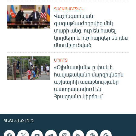
ՏԱՐԱԾԱՇՐՋԱՆ
Վաշինգտոնյան
գագաթնաժողովից մեկ
տարի անց. ուր են հասել
կողմերը և ինչ հարցեր են դեռ
մնում չլուծված
ՍՊՈՐՏ
«Օլիմպավան»-ը փակ է.
հավաքականի մարզիկներն
աշխարհի առաջնությանը
պատրաստվում են
Հրազդանի կիրճում
ՀԵՏԵՎԵՔ ՄԵԶ