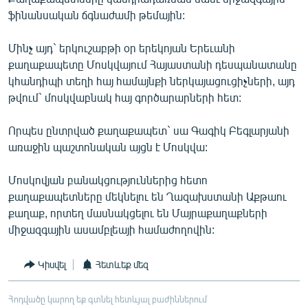
English
ֆինանսական ճգնաժամի թեմային:
Русский
Մինչ այդ` երկուշաբթի օր երեկոյան Երեւանի
քաղաքապետը Մոսկվայում Հայաստանի դեսպանատանը
ՀԵՏԵՎԵՔ ՄԵԶ
կհանդիպի տեղի հայ համայնքի ներկայացուցիչների, այդ
թվում` մոսկվաբնակ հայ գործարարների հետ:
Որպես ընտրված քաղաքապետ` սա Գագիկ Բեգլարյանի
առաջին պաշտոնական այցն է Մոսկվա:
«Ազատության» բոլոր կայքերը
Մոսկովյան բանակցություններից հետո
քաղաքապետները մեկնելու են Ղազախստանի Աքթաու
քաղաք, որտեղ մասնակցելու են Մայրաքաղաքների
միջազգային ասամբլեայի համաժողովին:
Կիսվել
Հետևեք մեզ
Հոդվածը կարող եք գտնել հետևյալ բաժիններում