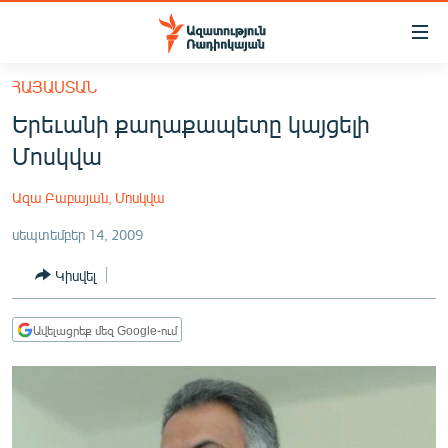
Մատչելիության
հղումներ
Անցնել
ՀԱՅԱՍՏԱՆ
հիմնական
ԱԶԱՏՈՒԹՅՈՒՆ TV
Երեւանի քաղաքապետը կայցելի
բովանդակությանը
ՀԱՅԱՍՏԱՆ
Անցնել
Մոսկվա
հիմնական
ՔԱՂԱՔԱԿԱՆ
մենյուին
Ազա Բաբայան, Մոսկվա
ԸՆՏՐՈՒԹՅՈՒՆՆԵՐ 2026
Որոնում
սեպտեմբեր 14, 2009
ԻՐԱՎՈՒՆՔ
Կիսվել
ՀԱՍԱՐԱԿՈՒԹՅՈՒՆ
ՏՆՏԵՍՈՒԹՅՈՒՆ
Ավելացրեք մեզ Google-ում
ՂԱՐԱԲԱՂ
ՊԱՏԵՐԱԶՄԻ 6 ՇԱԲԱԹՆԵՐԸ
ՏԱՐԱԾԱՇՐՋԱՆ