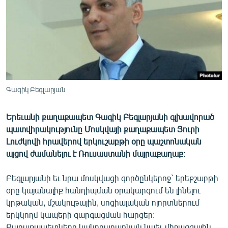
ՄԻՋԱԶԳԱՅԻՆ
ՄՇԱԿՈՒՅԹ
ՍՊՈՐՏ
ՄԵԿՆԱԲԱՆՈՒԹՅՈՒՆ
ՏՏ ԵՒ ԻՆՏԵՐՆԵՏ
Գագիկ Բեգլարյան
ԿՈՐՈՆԱՎԻՐՈՒՍ
Երեւանի քաղաքապետ Գագիկ Բեգլարյանի գլխավորած
ԱՐԽԻՎ
պատվիրակությունը Մոսկվայի քաղաքապետ Յուրի
ՏԵՍԱՆՅՈՒԹԵՐ
Լուժկովի հրավերով երկուշաբթի օրը պաշտոնական
այցով ժամանելու է Ռուսաստանի մայրաքաղաք:
ԲԱՆԱՎԵՃ
ՁԳՏԵԼՈՎ ԼԱՎԱԳՈՒՅՆԻՆ
Բեգլարյանի եւ նրա մոսկվացի գործընկերոջ` երեքշաբթի
օրը կայանալիք հանդիպման օրակարգում են լինելու
ՓՈԴՔԱՍԹ
կրթական, մշակութային, սոցիալական ոլորտներում
երկկողմ կապերի զարգացման հարցեր:
Հայերեն
Քաղաքապետները կանդրադառնան նաեւ միջազգային