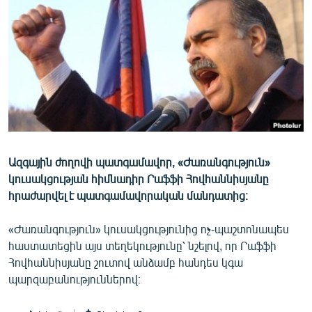
ՄԻՋԱԶԳԱՅԻՆ
ՄՇԱԿՈՒՅԹ
ՍՊՈՐՏ
ՄԵԿՆԱԲԱՆՈՒԹՅՈՒՆ
ՏՏ ԵՒ ԻՆՏԵՐՆԵՏ
ԿՈՐՈՆԱՎԻՐՈՒՍ
Ազգային ժողովի պատգամավոր, «Ժառանգություն»
ԱՐԽԻՎ
կուսակցության հիմնադիր Րաֆֆի Հովհաննիսյանը
ՏԵՍԱՆՅՈՒԹԵՐ
հրաժարվել է պատգամավորական մանդատից։
ԲԱՆԱՎԵՃ
«Ժառանգություն» կուսակցությունից ոչ-պաշտոնապես
ՁԳՏԵԼՈՎ ԼԱՎԱԳՈՒՅՆԻՆ
հաստատեցին այս տեղեկությունը՝ նշելով, որ Րաֆֆի
Հովհաննիսյանը շուտով անձամբ հանդես կգա
ՓՈԴՔԱՍԹ
պարզաբանություններով։
Հայերեն