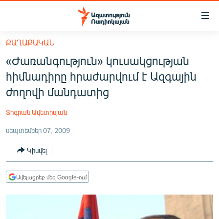
Մատչելիության
հղումներ
Անցնել
ՔԱՂԱՔԱԿԱՆ
հիմնական
ԱԶԱՏՈՒԹՅՈՒՆ TV
«Ժառանգություն» կուսակցության
բովանդակությանը
ՀԱՅԱՍՏԱՆ
Անցնել
հիմնադիրը հրաժարվում է Ազգային
հիմնական
ՔԱՂԱՔԱԿԱՆ
ժողովի մանդատից
մենյուին
ԸՆՏՐՈՒԹՅՈՒՆՆԵՐ 2026
Որոնում
Տիգրան Ավետիսյան
ԻՐԱՎՈՒՆՔ
սեպտեմբեր 07, 2009
ՀԱՍԱՐԱԿՈՒԹՅՈՒՆ
Կիսվել
ՏՆՏԵՍՈՒԹՅՈՒՆ
ՂԱՐԱԲԱՂ
Ավելացրեք մեզ Google-ում
ՊԱՏԵՐԱԶՄԻ 6 ՇԱԲԱԹՆԵՐԸ
ՏԱՐԱԾԱՇՐՋԱՆ