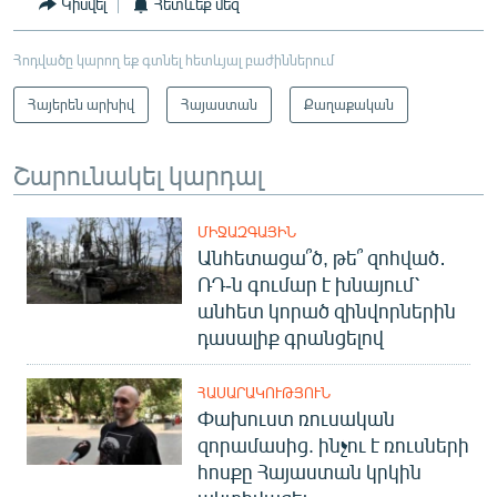
Կիսվել
Հետևեք մեզ
English
Русский
Հոդվածը կարող եք գտնել հետևյալ բաժիններում
Հայերեն արխիվ
Հայաստան
Քաղաքական
ՀԵՏԵՎԵՔ ՄԵԶ
Շարունակել կարդալ
ՄԻՋԱԶԳԱՅԻՆ
Անհետացա՞ծ, թե՞ զոհված․
«Ազատության» բոլոր կայքերը
ՌԴ-ն գումար է խնայում՝
անհետ կորած զինվորներին
դասալիք գրանցելով
ՀԱՍԱՐԱԿՈՒԹՅՈՒՆ
Փախուստ ռուսական
զորամասից. ինչու է ռուսների
հոսքը Հայաստան կրկին