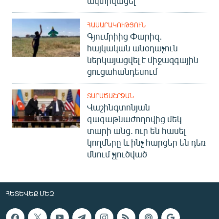
ակտիվացել
ՀԱՍԱՐԱԿՈՒԹՅՈՒՆ
Գյումրիից Փարիզ․
հայկական անօդաչուն
ներկայացվել է միջազգային
ցուցահանդեսում
ՏԱՐԱԾԱՇՐՋԱՆ
Վաշինգտոնյան
գագաթնաժողովից մեկ
տարի անց. ուր են հասել
կողմերը և ինչ հարցեր են դեռ
մնում չլուծված
ՀԵՏԵՎԵՔ ՄԵԶ