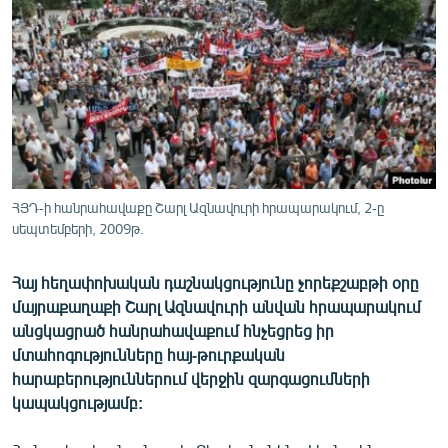
ՄԻՋԱԶԳԱՅԻՆ
ՄՇԱԿՈՒՅԹ
ՍՊՈՐՏ
ՄԵԿՆԱԲԱՆՈՒԹՅՈՒՆ
ՏՏ ԵՒ ԻՆՏԵՐՆԵՏ
ԿՈՐՈՆԱՎԻՐՈՒՍ
ՀՅԴ-ի հանրահավաքը Շարլ Ազնավուրի հրապարակում, 2-ը
սեպտեմբերի, 2009թ.
ԱՐԽԻՎ
ՏԵՍԱՆՅՈՒԹԵՐ
Հայ հեղափոխական դաշնակցությունը չորեքշաբթի օրը
ԲԱՆԱՎԵՃ
մայրաքաղաքի Շարլ Ազնավուրի անվան հրապարակում
անցկացրած հանրահավաքում հնչեցրեց իր
ՁԳՏԵԼՈՎ ԼԱՎԱԳՈՒՅՆԻՆ
մտահոգությունները հայ-թուրքական
ՓՈԴՔԱՍԹ
հարաբերություններում վերջին զարգացումների
կապակցությամբ:
Հայերեն