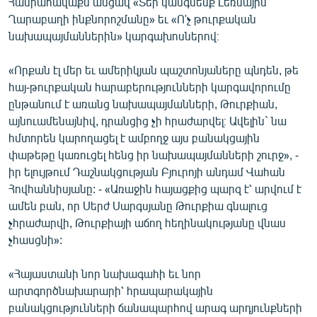
Հանրահավաքն անցավ «Տեր կանգնենք Լեռնային
English
Ղարաբաղի ինքնորոշմանը» եւ «Ո'չ թուրքական
նախապայմաններին» կարգախոսներով։
Русский
«Որքան էլ մեր եւ ամերիկյան պաշտոնյաները պնդեն, թե
ՀԵՏԵՎԵՔ ՄԵԶ
հայ-թուրքական հարաբերությունների կարգավորումը
ընթանում է առանց նախապայմանների, Թուրքիան,
այնուամենայնիվ, դրանցից չի հրաժարվել։ Ավելին` նա
հմտորեն կարողացել է ամբողջ այս բանակցային
փաթեթը կառուցել հենց իր նախապայմանների շուրջ», -
իր ելույթում Դաշնակցության Բյուրոյի անդամ Վահան
«Ազատության» բոլոր կայքերը
Հովհաննիսյանը: - «Առաջին հայացքից պարզ է՝ արվում է
ամեն բան, որ Սերժ Սարգսյանը Թուրքիա գնալուց
չհրաժարվի, Թուրքիայի աճող հեղինակությանը վնաս
չհասցնի»:
«Հայաստանի նոր նախագահի եւ նոր
արտգործնախարարի՝ հրապարակային
բանակցությունների ճանապարհով արագ արդյունքների