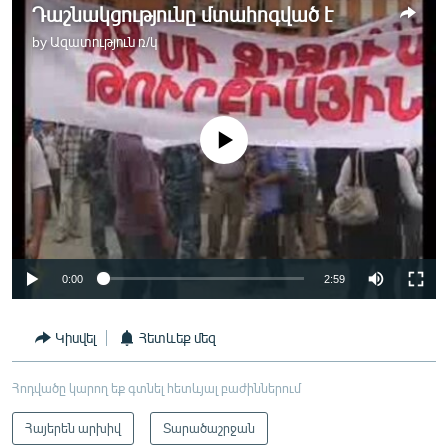
Դաշնակցությունը մտահոգված է
by
Ազատություն ռ/կ
No media source currently available
0:00
2:59
Կիսվել
Հետևեք մեզ
Հոդվածը կարող եք գտնել հետևյալ բաժիններում
Հայերեն արխիվ
Տարածաշրջան