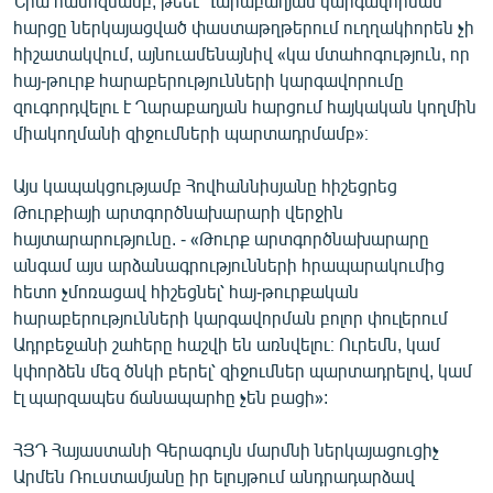
Նրա համոզմամբ, թեեւ Ղարաբաղյան կարգավորման
հարցը ներկայացված փաստաթղթերում ուղղակիորեն չի
հիշատակվում, այնուամենայնիվ «կա մտահոգություն, որ
հայ-թուրք հարաբերությունների կարգավորումը
զուգորդվելու է Ղարաբաղյան հարցում հայկական կողմին
միակողմանի զիջումների պարտադրմամբ»։
Այս կապակցությամբ Հովհաննիսյանը հիշեցրեց
Թուրքիայի արտգործնախարարի վերջին
հայտարարությունը. - «Թուրք արտգործնախարարը
անգամ այս արձանագրությունների հրապարակումից
հետո չմոռացավ հիշեցնել՝ հայ-թուրքական
հարաբերությունների կարգավորման բոլոր փուլերում
Ադրբեջանի շահերը հաշվի են առնվելու։ Ուրեմն, կամ
կփորձեն մեզ ծնկի բերել՝ զիջումներ պարտադրելով, կամ
էլ պարզապես ճանապարհը չեն բացի»:
ՀՅԴ Հայաստանի Գերագույն մարմնի ներկայացուցիչ
Արմեն Ռուստամյանը իր ելույթում անդրադարձավ