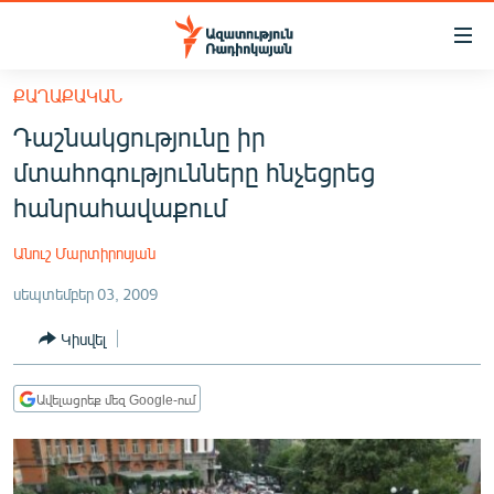
Մատչելիության
հղումներ
Անցնել
ՔԱՂԱՔԱԿԱՆ
հիմնական
ԱԶԱՏՈՒԹՅՈՒՆ TV
Դաշնակցությունը իր
բովանդակությանը
ՀԱՅԱՍՏԱՆ
Անցնել
մտահոգությունները հնչեցրեց
հիմնական
ՔԱՂԱՔԱԿԱՆ
հանրահավաքում
մենյուին
ԸՆՏՐՈՒԹՅՈՒՆՆԵՐ 2026
Որոնում
Անուշ Մարտիրոսյան
ԻՐԱՎՈՒՆՔ
սեպտեմբեր 03, 2009
ՀԱՍԱՐԱԿՈՒԹՅՈՒՆ
Կիսվել
ՏՆՏԵՍՈՒԹՅՈՒՆ
ՂԱՐԱԲԱՂ
Ավելացրեք մեզ Google-ում
ՊԱՏԵՐԱԶՄԻ 6 ՇԱԲԱԹՆԵՐԸ
ՏԱՐԱԾԱՇՐՋԱՆ