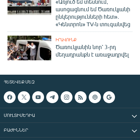
«Առյուծ եմ տեսնում,
ասոցացնում եմ Ծառուկյանի
ընկերությունների հետ».
«Կենտրոն» TV-ն տուգանվեց
ԻՐԱՎՈՒՆՔ
Ծառուկյանին նոր՝ 3-րդ
մեղադրանքն է առաջադրվել
ՀԵՏԵՎԵՔ ՄԵԶ
ՄՈՒԼՏԻՄԵԴԻԱ
ԲԱԺԻՆՆԵՐ