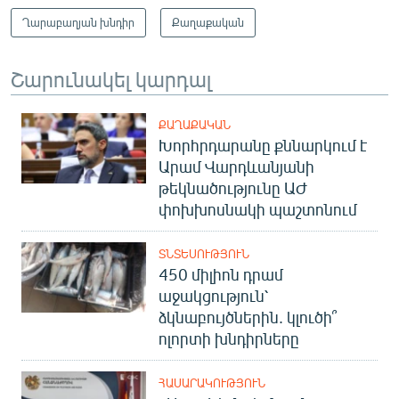
Ղարաբաղյան խնդիր
Քաղաքական
Շարունակել կարդալ
ՔԱՂԱՔԱԿԱՆ
Խորհրդարանը քննարկում է
Արամ Վարդևանյանի
թեկնածությունը ԱԺ
փոխխոսնակի պաշտոնում
ՏՆՏԵՍՈՒԹՅՈՒՆ
450 միլիոն դրամ
աջակցություն՝
ձկնաբույծներին. կլուծի՞
ոլորտի խնդիրները
ՀԱՍԱՐԱԿՈՒԹՅՈՒՆ