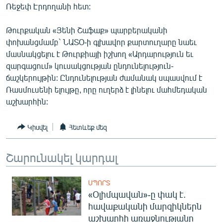
Ռեջեփ Էրդողանի հետ:
ՄԻՋԱԶԳԱՅԻՆ
ՄՇԱԿՈՒՅԹ
Թուրքական «Յենի Շաֆաք» պարբերականի
փոխանցմամբ` ՆԱՏՕ-ի գլխավոր քարտուղարը նաեւ
ՍՊՈՐՏ
մասնակցելու է Թուրքիայի իշխող «Արդարություն եւ
ՄԵԿՆԱԲԱՆՈՒԹՅՈՒՆ
զարգացում» կուսակցության ընդունելություն-
ճաշկերույթին: Ընդունելության ժամանակ սպասվում է
ՏՏ ԵՒ ԻՆՏԵՐՆԵՏ
Ռասմուսենի ելույթը, որը ուղերձ է լինելու մահմեդական
ԿՈՐՈՆԱՎԻՐՈՒՍ
աշխարհին:
ԱՐԽԻՎ
Կիսվել
Հետևեք մեզ
ՏԵՍԱՆՅՈՒԹԵՐ
ԲԱՆԱՎԵՃ
Շարունակել կարդալ
ՁԳՏԵԼՈՎ ԼԱՎԱԳՈՒՅՆԻՆ
ՍՊՈՐՏ
ՓՈԴՔԱՍԹ
«Օլիմպավան»-ը փակ է.
հավաքականի մարզիկներն
Հայերեն
աշխարհի առաջնությանը