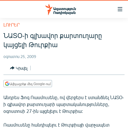
Մատչելիության
հղումներ
Անցնել
ԼՈՒՐԵՐ
հիմնական
ԱԶԱՏՈՒԹՅՈՒՆ TV
ՆԱՏՕ-ի գլխավոր քարտուղարը
բովանդակությանը
ՀԱՅԱՍՏԱՆ
Անցնել
կայցելի Թուրքիա
հիմնական
ՔԱՂԱՔԱԿԱՆ
մենյուին
օգոստոս 25, 2009
ԸՆՏՐՈՒԹՅՈՒՆՆԵՐ 2026
Որոնում
Կիսվել
ԻՐԱՎՈՒՆՔ
ՀԱՍԱՐԱԿՈՒԹՅՈՒՆ
Ավելացրեք մեզ Google-ում
ՏՆՏԵՍՈՒԹՅՈՒՆ
Անդրես Ֆոգ Ռասմուսենը, ով վերջերս է ստանձնել ՆԱՏՕ-
ՂԱՐԱԲԱՂ
ի գլխավոր քարտուղարի պարտականությունները,
օգոստոսի 27-ին այցելելու է Թուրքիա:
ՊԱՏԵՐԱԶՄԻ 6 ՇԱԲԱԹՆԵՐԸ
ՏԱՐԱԾԱՇՐՋԱՆ
Ռասմուսենը հանդիպելու է Թուրքիայի վարչապետ