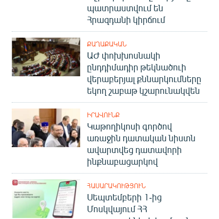
պատրաստվում են
English
Հրազդանի կիրճում
Русский
ՔԱՂԱՔԱԿԱՆ
ՀԵՏԵՎԵՔ ՄԵԶ
ԱԺ փոխխոսնակի
ընդդիմադիր թեկնածուի
վերաբերյալ քննարկումները
եկող շաբաթ կշարունակվեն
ԻՐԱՎՈՒՆՔ
«Ազատության» բոլոր կայքերը
Կաթողիկոսի գործով
առաջին դատական նիստն
ավարտվեց դատավորի
ինքնաբացարկով
ՀԱՍԱՐԱԿՈՒԹՅՈՒՆ
Սեպտեմբերի 1-ից
Մոսկվայում ՀՀ