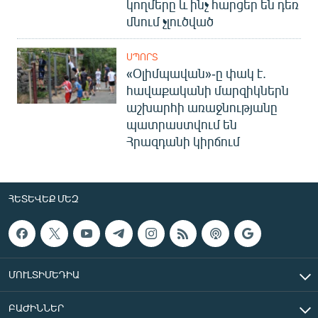
կողմերը և ինչ հարցեր են դեռ
մնում չլուծված
ՍՊՈՐՏ
«Օլիմպավան»-ը փակ է.
հավաքականի մարզիկներն
աշխարհի առաջնությանը
պատրաստվում են
Հրազդանի կիրճում
ՀԵՏԵՎԵՔ ՄԵԶ
ՄՈՒԼՏԻՄԵԴԻԱ
ԲԱԺԻՆՆԵՐ