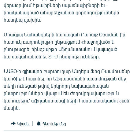
վերագրվում է թալիբների սպառնալիքների եւ
English
իրականացրած ահաբեկչական գործողությունների
Русский
հանդեպ վախին։
ՀԵՏԵՎԵՔ ՄԵԶ
Միացյալ Նահանգների նախագահ Բարաք Օբաման իր
հատուկ ռադիոելույթի ընթացքում «հաջողված» է
բնութագրել հինգշաբթի Աֆղանստանում կայացած
նախագահական եւ ՏԻՄ ընտրությունները։
ՆԱՏՕ-ի գլխավոր քարտուղար Անդերս Ֆոգ Ռասմուսենը
«Ազատության» բոլոր կայքերը
կարծիք է հայտնել, որ Աֆղանստանի պատմության մեջ
տեղի ունեցած թվով երկրորդ նախագահական
ընտրությունները վկայում են ժողովրդավարություն
կառուցելու՝ աֆղանստանցիների հաստատակամության
մասին։
Կիսվել
Հետևեք մեզ