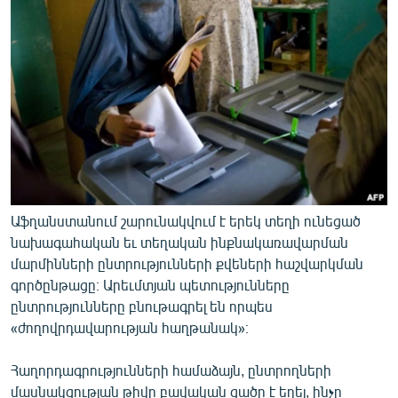
ՄԻՋԱԶԳԱՅԻՆ
ՄՇԱԿՈՒՅԹ
ՍՊՈՐՏ
ՄԵԿՆԱԲԱՆՈՒԹՅՈՒՆ
ՏՏ ԵՒ ԻՆՏԵՐՆԵՏ
ԿՈՐՈՆԱՎԻՐՈՒՍ
ԱՐԽԻՎ
Աֆղանստանում շարունակվում է երեկ տեղի ունեցած
ՏԵՍԱՆՅՈՒԹԵՐ
նախագահական եւ տեղական ինքնակառավարման
մարմինների ընտրությունների քվեների հաշվարկման
ԲԱՆԱՎԵՃ
գործընթացը։ Արեւմտյան պետությունները
ՁԳՏԵԼՈՎ ԼԱՎԱԳՈՒՅՆԻՆ
ընտրությունները բնութագրել են որպես
«ժողովրդավարության հաղթանակ»։
ՓՈԴՔԱՍԹ
Հաղորդագրությունների համաձայն, ընտրողների
Հայերեն
մասնակցության թիվը բավական ցածր է եղել, ինչը