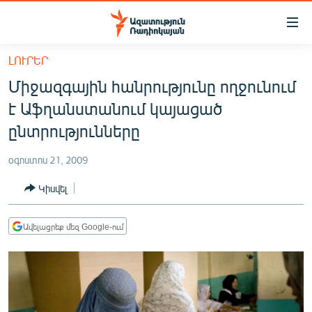
Մատչելիության
հղումներ
Անցնել
ԼՈՒՐԵՐ
հիմնական
ԱԶԱՏՈՒԹՅՈՒՆ TV
Միջազգային հանրությունը ողջունում
բովանդակությանը
ՀԱՅԱՍՏԱՆ
Անցնել
է Աֆղանստանում կայացած
հիմնական
ՔԱՂԱՔԱԿԱՆ
ընտրությունները
մենյուին
ԸՆՏՐՈՒԹՅՈՒՆՆԵՐ 2026
Որոնում
օգոստոս 21, 2009
ԻՐԱՎՈՒՆՔ
Կիսվել
ՀԱՍԱՐԱԿՈՒԹՅՈՒՆ
ՏՆՏԵՍՈՒԹՅՈՒՆ
Ավելացրեք մեզ Google-ում
ՂԱՐԱԲԱՂ
ՊԱՏԵՐԱԶՄԻ 6 ՇԱԲԱԹՆԵՐԸ
ՏԱՐԱԾԱՇՐՋԱՆ