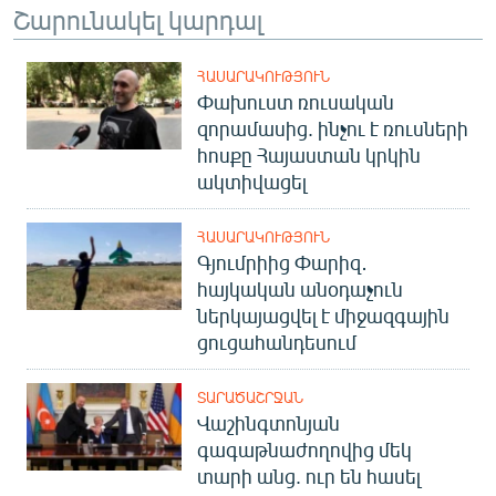
Շարունակել կարդալ
ՀԱՍԱՐԱԿՈՒԹՅՈՒՆ
Փախուստ ռուսական
զորամասից. ինչու է ռուսների
հոսքը Հայաստան կրկին
ակտիվացել
ՀԱՍԱՐԱԿՈՒԹՅՈՒՆ
Գյումրիից Փարիզ․
հայկական անօդաչուն
ներկայացվել է միջազգային
ցուցահանդեսում
ՏԱՐԱԾԱՇՐՋԱՆ
Վաշինգտոնյան
գագաթնաժողովից մեկ
տարի անց. ուր են հասել