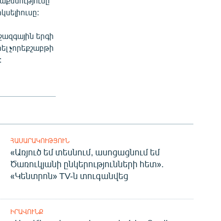
աքննությունը
կսելիուսը:
ջազգային երգի
ել չորեքշաբթի
:
ՀԱՍԱՐԱԿՈՒԹՅՈՒՆ
«Առյուծ եմ տեսնում, ասոցացնում եմ
Ծառուկյանի ընկերությունների հետ».
«Կենտրոն» TV-ն տուգանվեց
ԻՐԱՎՈՒՆՔ