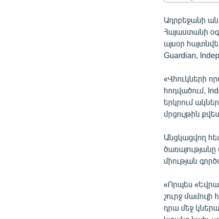
ՄԻՋԱԶԳԱՅԻՆ
ՄՇԱԿՈՒՅԹ
Ադրբեջանի անվ
Հայաստանի օգ
ՍՊՈՐՏ
այսօր հայտնվե
ՄԵԿՆԱԲԱՆՈՒԹՅՈՒՆ
Guardian, Inde
ՏՏ ԵՒ ԻՆՏԵՐՆԵՏ
«Վհուկների ո
ԿՈՐՈՆԱՎԻՐՈՒՍ
հոդվածում, In
երկրում ակներ
ԱՐԽԻՎ
մրցույթին քվե
ՏԵՍԱՆՅՈՒԹԵՐ
Անցկացվող հե
ԲԱՆԱՎԵՃ
ծառայությանը
ՁԳՏԵԼՈՎ ԼԱՎԱԳՈՒՅՆԻՆ
միության գոր
ՓՈԴՔԱՍԹ
«Որպես «Եվրատ
շուրջ մամուլի
դրա մեջ կներա