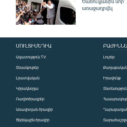
Ծառուկյանին նոր՝
առաջադրվել
ՄՈՒԼՏԻՄԵԴԻԱ
ԲԱԺԻՆՆԵ
Ազատություն TV
Լուրեր
Տեսանյութեր
Քաղաքակա
Լրատվական
Իրավունք
Կիրակնօրյա
Տնտեսությու
Ռադիոծրագրեր
Հասարակութ
Առավոտյան ծրագիր
Ղարաբաղյան
Ցերեկային ծրագիր
Տարածաշրջ
Հայերեն