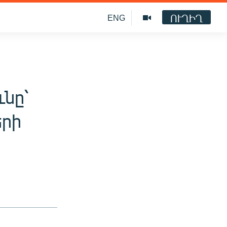
ՈՒՂԻՂ
ENG
նը՝
րի