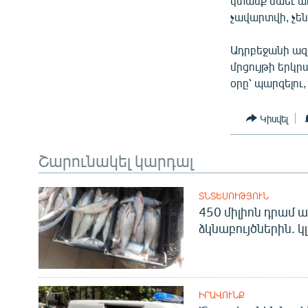
կտանք նաեւ ա
չավարտվի, չեն
Ադրբեջանի ազ
մրցույթի երկր
օրը՝ պարզելու
Կիսվել
Շարունակել կարդալ
ՏՆՏԵՍՈՒԹՅՈՒՆ
450 միլիոն դրամ ա
ձկնաբույծներին. կ
ԻՐԱՎՈՒՆՔ