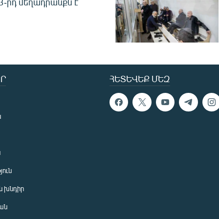
 3-րդ մեղադրանքն է
Ր
ՀԵՏԵՎԵՔ ՄԵԶ
ն
ն
յուն
 խնդիր
ան