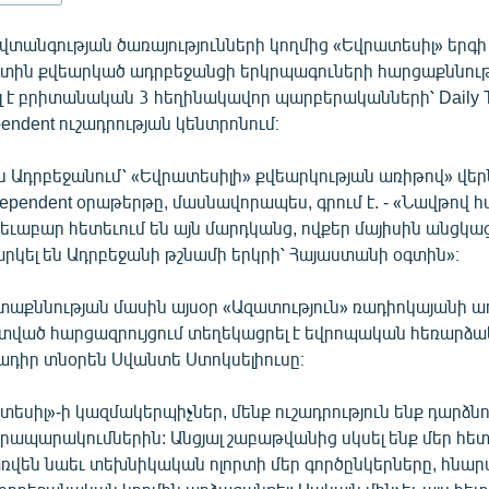
տանգության ծառայությունների կողմից «Եվրատեսիլ» երգի 
տին քվեարկած ադրբեջանցի երկրպագուների հարցաքննու
լ է բրիտանական 3 հեղինակավոր պարբերականների՝ Daily T
pendent ուշադրության կենտրոնում։
րս Ադրբեջանում՝ «Եվրատեսիլի» քվեարկության առիթով» վե
dependent օրաթերթը, մասնավորապես, գրում է. - «Նավթով հ
եւաբար հետեւում են այն մարդկանց, ովքեր մայիսին անցկ
արկել են Ադրբեջանի թշնամի երկրի՝ Հայաստանի օգտին»։
տաքննության մասին այսօր «Ազատություն» ռադիոկայանի 
 տված հարցազրույցում տեղեկացրել է եվրոպական հեռարձա
ծադիր տնօրեն Սվանտե Ստոկսելիուսը։
եսիլ»-ի կազմակերպիչներ, մենք ուշադրություն ենք դարձնո
 հրապարակումներին: Անցյալ շաբաթվանից սկսել ենք մեր հետ
ռվեն նաեւ տեխնիկական ոլորտի մեր գործընկերները, հնար