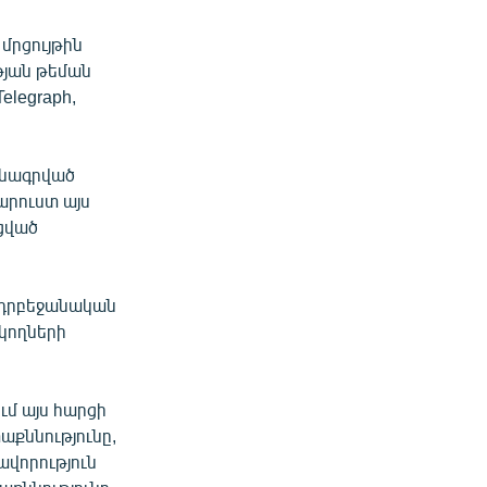
մրցույթին
թյան թեման
elegraph,
րնագրված
արուստ այս
ացված
ադրբեջանական
կողների
ւմ այս հարցի
աքննությունը,
ավորություն