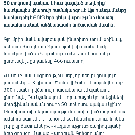
50 տոկոսով պակաս է հատկացված տեղերից՝
ՄԻՋԱԶԳԱՅԻՆ
հատկապես վճարովի համակարգում։ Այս հանգամանքը
ՄՇԱԿՈՒՅԹ
հարկադրել է ԲՈՒՀ-երի ղեկավարությանը մտածել
դասախոսական անձնակազմի կրճատման մասին։
ՍՊՈՐՏ
ՄԵԿՆԱԲԱՆՈՒԹՅՈՒՆ
Գյումրիի մանկավարժական ինստիտուտում, օրինակ,
ռեկտոր Վարդեւան Գրիգորյանի փոխանցմամբ,
ՏՏ ԵՒ ԻՆՏԵՐՆԵՏ
հատկացված 775 պլանային տեղերում սովորելու
ԿՈՐՈՆԱՎԻՐՈՒՍ
ընդունվել է ընդամենը 466 ուսանող։
ԱՐԽԻՎ
«Ունենք մասնագիտություններ, որտեղ ընդունվել է
ՏԵՍԱՆՅՈՒԹԵՐ
ընդամենը 2-3 դիմորդ։ Ծանր վիճակում հայտնվեցինք։
300 ուսանող վճարովի համակարգում պակաս է
ԲԱՆԱՎԵՃ
ընդունվել։ Դա նշանակում է, որ առաջին կուրսեցիների
ՁԳՏԵԼՈՎ ԼԱՎԱԳՈՒՅՆԻՆ
մոտ ֆինանսական հոսքը 50 տոկոսով պակաս կլինի։
Ինստիտուտի ղեկավարությունը ստիպված ամբիոն առ
ՓՈԴՔԱՍԹ
ամբիոն նայում է... Կարծում եմ, ինստիտուտում կլինեն
լուրջ կրճատումներ», - «Ազատություն» ռադիոկայանի
Հայերեն
հետ զրույցում ասաց Վարդեւան Գրիգորյանը։