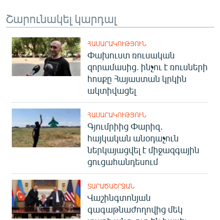
English
Շարունակել կարդալ
Русский
ՀԱՍԱՐԱԿՈՒԹՅՈՒՆ
ՀԵՏԵՎԵՔ ՄԵԶ
Փախուստ ռուսական
զորամասից. ինչու է ռուսների
հոսքը Հայաստան կրկին
ակտիվացել
ՀԱՍԱՐԱԿՈՒԹՅՈՒՆ
«Ազատության» բոլոր կայքերը
Գյումրիից Փարիզ․
հայկական անօդաչուն
ներկայացվել է միջազգային
ցուցահանդեսում
ՏԱՐԱԾԱՇՐՋԱՆ
Վաշինգտոնյան
գագաթնաժողովից մեկ