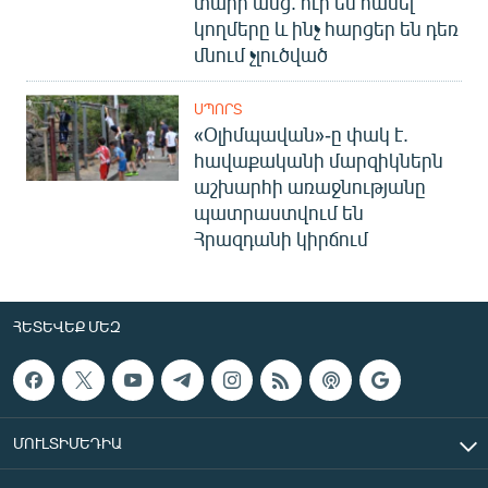
տարի անց. ուր են հասել
կողմերը և ինչ հարցեր են դեռ
մնում չլուծված
ՍՊՈՐՏ
«Օլիմպավան»-ը փակ է.
հավաքականի մարզիկներն
աշխարհի առաջնությանը
պատրաստվում են
Հրազդանի կիրճում
ՀԵՏԵՎԵՔ ՄԵԶ
ՄՈՒԼՏԻՄԵԴԻԱ