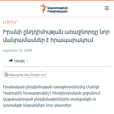
Մատչելիության
հղումներ
Անցնել
ԼՈՒՐԵՐ
հիմնական
ԱԶԱՏՈՒԹՅՈՒՆ TV
Իրանի ընդդիմության առաջնորդը նոր
բովանդակությանը
ՀԱՅԱՍՏԱՆ
Անցնել
մանրամասներ է հրապարակում
հիմնական
ՔԱՂԱՔԱԿԱՆ
մենյուին
օգոստոս 15, 2009
ԸՆՏՐՈՒԹՅՈՒՆՆԵՐ 2026
Որոնում
Կիսվել
ԻՐԱՎՈՒՆՔ
ՀԱՍԱՐԱԿՈՒԹՅՈՒՆ
Ավելացրեք մեզ Google-ում
ՏՆՏԵՍՈՒԹՅՈՒՆ
Իրանական ընդդիմության առաջնորդներից Մահդի
ՂԱՐԱԲԱՂ
Կարուբին հրապարակել է հետընտրական շրջանում
կալանավորված ընդդիմադիրներին տանջանքի ու
ՊԱՏԵՐԱԶՄԻ 6 ՇԱԲԱԹՆԵՐԸ
կտտանքի ենթարկելու նոր փաստեր:
ՏԱՐԱԾԱՇՐՋԱՆ