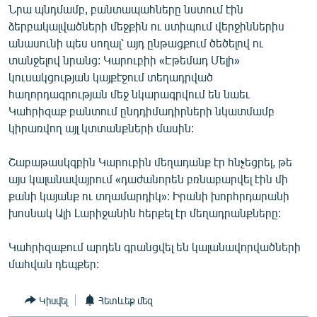
Նրա պնդմամբ, բանտապահները նստում էին
ՄԻՋԱԶԳԱՅԻՆ
ձերբակալվածների մեջքին ու ստիպում վերջիններիս
ՄՇԱԿՈՒՅԹ
անասունի պես սողալ՝ այդ ընթացքում ծեծելով ու
տանջելով նրանց: Կարուբիի «Էթեմադ Մելի»
ՍՊՈՐՏ
կուսակցության կայքէջում տեղադրված
ՄԵԿՆԱԲԱՆՈՒԹՅՈՒՆ
հաղորդագրության մեջ նկարագրվում են նաեւ
Կահրիզաք բանտում ընդդիմադիրների նկատմամբ
ՏՏ ԵՒ ԻՆՏԵՐՆԵՏ
կիրառվող այլ կտտանքների մասին:
ԿՈՐՈՆԱՎԻՐՈՒՍ
Շաբաթասկզբին Կարուբին մեղադանք էր հնչեցրել, թե
ԱՐԽԻՎ
այս կալանավայրում «դաժանորեն բռնաբարվել էին մի
ՏԵՍԱՆՅՈՒԹԵՐ
քանի կայանք ու տղամարդիկ»: Իրանի խորհրդարանի
խոսնակ Ալի Լարիջանին հերքել էր մեղադրանքները:
ԲԱՆԱՎԵՃ
ՁԳՏԵԼՈՎ ԼԱՎԱԳՈՒՅՆԻՆ
Կահրիզաքում արդեն գրանցվել են կալանավորվածների
մահվան դեպքեր:
ՓՈԴՔԱՍԹ
Կիսվել
Հետևեք մեզ
Հայերեն