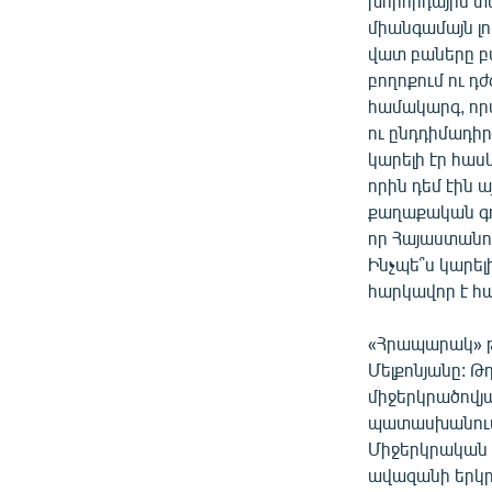
խորհրդային տա
միանգամայն լու
վատ բաները բա
բողոքում ու դ
համակարգ, որպ
ու ընդդիմադի
կարելի էր հաս
որին դեմ էին ա
քաղաքական գո
որ Հայաստանո
Ինչպե՞ս կարելի
հարկավոր է հա
«Հրապարակ» թ
Մելքոնյանը: Թ
միջերկրածովյ
պատասխանում 
Միջերկրական 
ավազանի երկր