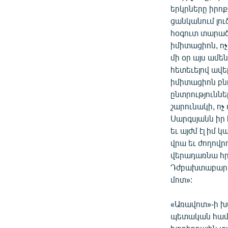
երկրները իրոք 
ցանկանում լու
հօգուտ տարածա
իմիտացիոն, ոչ 
մի օր այս ամե
հետեւելով ավե
իմիտացիոն բնո
ընտրություննե
շարունակի, ոչ
Սարգսյանն իր
եւ այժմ էլ իմ
վրա եւ ժողովր
վերադառնա հր
Դժբախտաբար իմ
մոտ»:
«Առավոտ»-ի խ
պետական համա