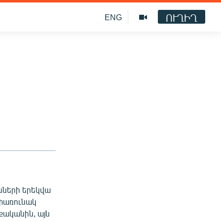
ՈՒՂԻՂ
ENG
նների երեկվա
նփառունակ
քականին, այն