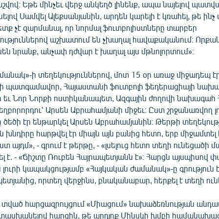
 հաշվով։ Եթե մինչեւ վերջ անկեղծ լինենք, ապա նայելով պատ
ելով Սամվել Ալեքսանյանին, արդեն կարելի է կռահել, թե ինչ 
պետք չէ զարմանալ, որ նորմալ ֆուտբոլիստները տարբեր
թյուններով աշխատում են չխաղալ հավաքականում։ Որքան 
նեն նրանք, անչափ դժվար է խաղալ այս մթնոլորտում»։
անակ»-ի տեղեկություններով, մոտ 15 օր առաջ միջադեպ էր
վի պատգամավոր, Հայաստանի ֆուտբոլի ֆեդերացիայի նախ
 եւ Նոր Նորքի ոստիկանապետ, Ազգային ժողովի նախագահ 
ղբորորդու՝ Արսեն Աբրահամյանի միջեւ։ Ըստ շրջանառվող լո
ծեծի էր ենթարկել Արսեն Աբրահամյանին։ Թերթի տեղեկութ
յն խնդիրը հարթվել էր միայն այն բանից հետո, երբ միջամտել 
տ այդմ», - գրում է թերթը, - «լսելուց հետո տեղի ունեցածի 
լ է. - «Ճիշտը Ռուբեն Հայրապետյանն է»։ Հարցն այսպիսով փա
ն լուրի կապակցությամբ «Հայկական ժամանակ»-ը գրություն 
ետյանից, որտեղ վերջինս, բնականաբար, հերքել է տեղի ուն
ն տված հարցազրույցում «Միացում» նախաձեռնության անդա
ատասխանելով հարցին, թե արդյոք Մինսկի խմբի համանախա