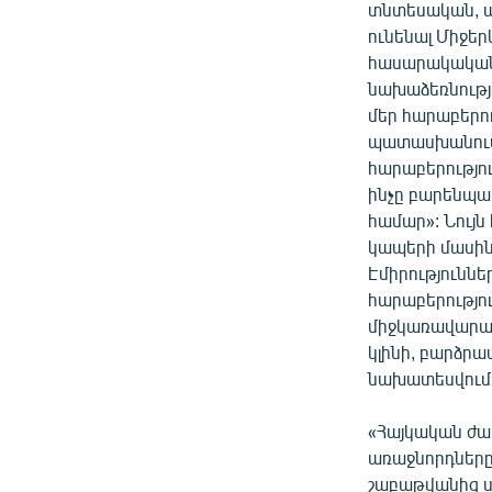
տնտեսական, ա
ունենալ Միջեր
հասարակական
նախաձեռնությ
մեր հարաբերու
պատասխանում 
հարաբերությո
ինչը բարենպա
համար»: Նույն
կապերի մասին
Էմիրություննե
հարաբերությու
միջկառավարակ
կլինի, բարձրա
նախատեսվում
«Հայկական ժամ
առաջնորդները՝
շաբաթվանից սկ