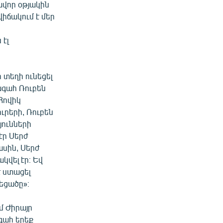
վավոր օթյակին
վիճակում է մեր
էլ
 տեղի ունեցել
ագահ Ռուբեն
Հովիկ
ւրերի, Ռուբեն
յունների
էր Սերժ
մասին, Սերժ
կվել էր։ Եվ
է ստացել
եցածը»։
մ Ժիրայր
գահ երեք