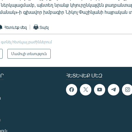
ներկայացմամբ, այնտեղ նրանք կհյուրընկալվեն քաղբանտար
մանակ»-ի գլխավոր խմբագիր Նիկոլ Փաշինյանի հայրական 
Հետևեք մեզ
Տպել
 գտնել հետևյալ բաժիններում
Մամուլի տեսություն
Ր
ՀԵՏԵՎԵՔ ՄԵԶ
ն
ն
յուն