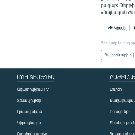
քաղաք: Թերթի 
«Հայկական ժա
Կիսվել
Հոդվածը կարող եք
Հայերեն արխիվ
ՄՈՒԼՏԻՄԵԴԻԱ
ԲԱԺԻՆՆԵ
Ազատություն TV
Լուրեր
Տեսանյութեր
Քաղաքակա
Լրատվական
Իրավունք
Կիրակնօրյա
Տնտեսությու
Ռադիոծրագրեր
Հասարակութ