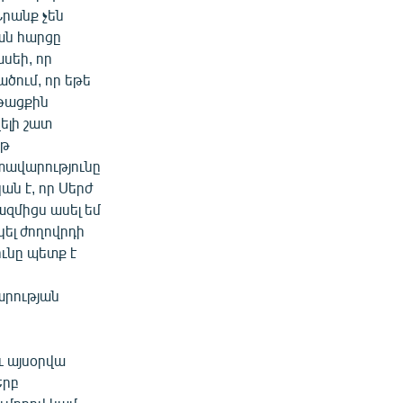
 Նրանք չեն
ան հարցը
սեի, որ
ածում, որ եթե
նթացքին
ելի շատ
րթ
րտավարությունը
ան է, որ Սերժ
զմիցս ասել եմ
կել ժողովրդի
ունը պետք է
արության
ւ այսօրվա
Երբ