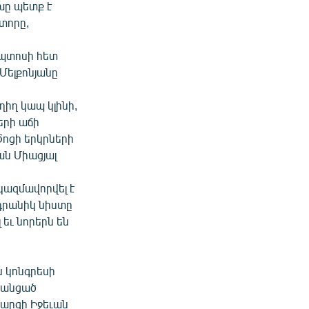
խը պետք է
տորը,
իպտոսի հետ
Մելքոնյանը
իղ կապ կլինի,
երի աճի
Ծոցի երկրների
ան Միացյալ
կազմավորվել է
դրանիկ նիստը
եւ նորերն են
ն կոնգրեսի
ն անցած
մարզի Իջեւան