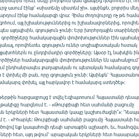
րիներին որեւէ մեկը բողոքում կամ կյանքից դժգոհում էր, հ
րջ ասում էինք՝ «սիստեմը սիստեմ չի». այսինքն, բոլորիս մեղ
րդում էինք համակարգի վրա: Հիմա ժողովուրդը ոչ թե համ
ժգոհում, այլ իշխանություններից ու իշխանավորներից, որովհ
ես այդպիսին, գոյություն չունի: Երբ խորհրդային տարիներ
ր գործիչները համակարգային փոփոխություններ էին պահանջ
կանալ, որովհետեւ գոյություն ուներ սոցիալիստական հստա
յլախոհներն ու ընդդիմադիր գործիչները: Այսօր էլ, նախկին ին
րծիչներ համակարգային փոփոխություններ են պահանջում՝
ւմ ընդհանրապես քաղաքական ու պետական համակարգ գոյու
 է փոխել մի բան, որը գոյություն չունի: Այսինքն՝ Հայաստանո
մակարգ փոխել, այլ հարկավոր է համակարգ ստեղծել»:
երթին հարցազրույց է տվել Եգիպտոսում Հայաստանի դեսպ
ղթակիցը հարցնում է. - «Թուրքիայի հետ սահմանի բացումը
ան երկրների հետ Հայաստանի կապը կաշխուժացնի՞»: Դեսպ
է. - «Իհարկե: Թուրքիայի սահմանի բացումը Հայաստանի 
ծովով ելք կապահովի դեպի արտաքին աշխարհ, եւ, համոզված
ների հետ, այդ թվում՝ արաբական երկրների հետ հասարակ