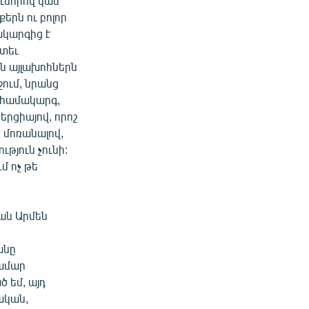
ումորով կամ
քերն ու բոլոր
ակարգից է
ետեւ
ին այլախոհներն
ում, նրանց
կ համակարգ,
երցիայով, որոշ
 մոռանալով,
թյուն չունի:
ւմ ոչ թե
ան Արմեն
անը
համար
 եմ, այդ
ական,