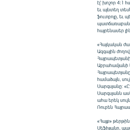
ՄԻՋԱԶԳԱՅԻՆ
էլ՝ խոշոր 4:1
եւ այնտեղ տեսն
ՄՇԱԿՈՒՅԹ
ֆուտբոլը, եւ 
ՍՊՈՐՏ
պատճառաբանու
հայրենասեր լի
ՄԵԿՆԱԲԱՆՈՒԹՅՈՒՆ
ՏՏ ԵՒ ԻՆՏԵՐՆԵՏ
«Հայկական ժամ
Ազգային ժողո
ԿՈՐՈՆԱՎԻՐՈՒՍ
Հայրապետյանի
ԱՐԽԻՎ
Աբրահամյանի ե
Հայրապետյանը 
ՏԵՍԱՆՅՈՒԹԵՐ
համաձայն, սու
ԲԱՆԱՎԵՃ
Սարգսյանը։ «Ըս
Սարգսյանն ասե
ՁԳՏԵԼՈՎ ԼԱՎԱԳՈՒՅՆԻՆ
ահա երեկ սույ
ՓՈԴՔԱՍԹ
Ռուբեն Հայրապ
«Հայք» թերթի
Սեֆիլյանը, պ