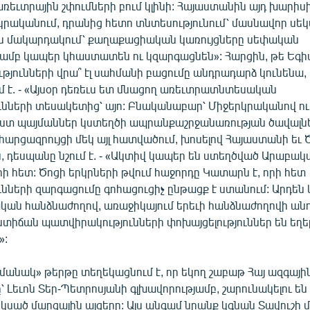
ռեւտրային շփումների բում կլինի: Հայաստանին այդ խարիս
կրականում, դրանից հետո տնտեսությունում՝ մասնավոր սեկ
 մակարդակում՝ քաղաքացիական կառույցները սեփական
ամբ կապեր կհաստատեն ու կզարգացնեն»: Հարցին, թե Եգ
թյունների վրա՞ էլ սահմանի բացումը անդրադարձ կունենա, 
է. - «Այսօր դեռեւս ետ մնացող առեւտրատնտեսական
ւնների տեսակետից՝ այո: Բնականաբար՝ Միջերկրականով ուղ
ստ պայմաններ կստեղծի ապրանքաշրջանառության ծավալն
 հարցազրույցի մեկ այլ հատվածում, խոսելով Հայաստանի եւ 
, դեսպանը նշում է. - «Ակտիվ կապեր են ստեղծված Արաբակ
րի հետ: Ծոցի երկրների թվում հաջորդը Կատարն է, որի հետ
նների զարգացումը գոհացուցիչ ընթացք է ստանում: Արդեն 
ան հանձնաժողով, առաջիկայում երեւի հանձնաժողովի ան
ստիճան պատվիրակությունների փոխայցելություններ են եղել 
»:
անակ» թերթը տեղեկացնում է, որ եկող շաբաթ Հայ ազգայի
 Լեւոն Տեր-Պետրոսյանի գլխավորությամբ, շարունակելու ե
սած մարզային այցերը: Այս անգամ նրանք կգնան Տավուշի 