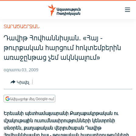
Մատչելիության
հղումներ
Անցնել
ՏԱՐԱԾԱՇՐՋԱՆ
հիմնական
ԱԶԱՏՈՒԹՅՈՒՆ TV
Դավիթ Հովհաննիսյան. «Հայ -
բովանդակությանը
ՀԱՅԱՍՏԱՆ
Անցնել
թուրքական հարցում հոկտեմբերին
հիմնական
ՔԱՂԱՔԱԿԱՆ
առաջընթաց չեմ ակնկալում»
մենյուին
ԸՆՏՐՈՒԹՅՈՒՆՆԵՐ 2026
Որոնում
օգոստոս 03, 2009
ԻՐԱՎՈՒՆՔ
Կիսվել
ՀԱՍԱՐԱԿՈՒԹՅՈՒՆ
ՏՆՏԵՍՈՒԹՅՈՒՆ
Ավելացրեք մեզ Google-ում
ՂԱՐԱԲԱՂ
Երեւանի պետհամալսարանի Քաղաքակրթական ու
ՊԱՏԵՐԱԶՄԻ 6 ՇԱԲԱԹՆԵՐԸ
մշակութային ուսումնասիրությունների կենտրոնի
տնօրեն, քաղաքական վերլուծաբան Դավիթ
ՏԱՐԱԾԱՇՐՋԱՆ
Հովհաննիսյանը հայ - թուրքական հարաբերությունների