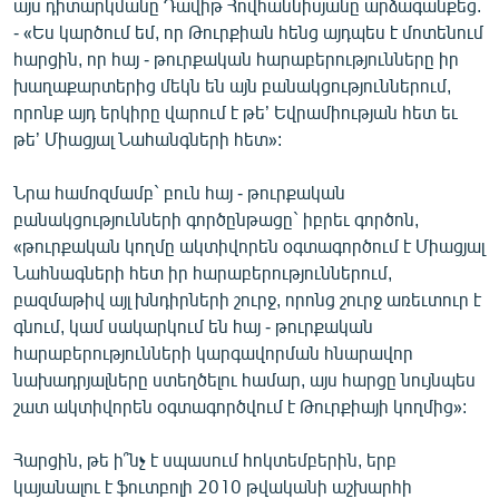
այս դիտարկմանը Դավիթ Հովհաննիսյանը արձագանքեց.
English
- «Ես կարծում եմ, որ Թուրքիան հենց այդպես է մոտենում
հարցին, որ հայ - թուրքական հարաբերությունները իր
Русский
խաղաքարտերից մեկն են այն բանակցություններում,
որոնք այդ երկիրը վարում է թե’ Եվրամիության հետ եւ
ՀԵՏԵՎԵՔ ՄԵԶ
թե’ Միացյալ Նահանգների հետ»:
Նրա համոզմամբ` բուն հայ - թուրքական
բանակցությունների գործընթացը` իբրեւ գործոն,
«թուրքական կողմը ակտիվորեն օգտագործում է Միացյալ
«Ազատության» բոլոր կայքերը
Նահնագների հետ իր հարաբերություններում,
բազմաթիվ այլ խնդիրների շուրջ, որոնց շուրջ առեւտուր է
գնում, կամ սակարկում են հայ - թուրքական
հարաբերությունների կարգավորման հնարավոր
նախադրյալները ստեղծելու համար, այս հարցը նույնպես
շատ ակտիվորեն օգտագործվում է Թուրքիայի կողմից»:
Հարցին, թե ի՞նչ է սպասում հոկտեմբերին, երբ
կայանալու է ֆուտբոլի 2010 թվականի աշխարհի