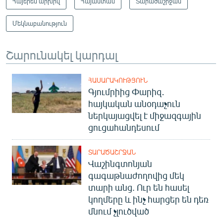
Հայերեն արխիվ
Հայաստան
Տարածաշրջան
Մեկնաբանություն
Շարունակել կարդալ
ՀԱՍԱՐԱԿՈՒԹՅՈՒՆ
Գյումրիից Փարիզ․
հայկական անօդաչուն
ներկայացվել է միջազգային
ցուցահանդեսում
ՏԱՐԱԾԱՇՐՋԱՆ
Վաշինգտոնյան
գագաթնաժողովից մեկ
տարի անց. Ուր են հասել
կողմերը և ինչ հարցեր են դեռ
մնում չլուծված