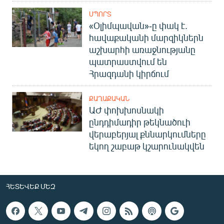
ՍՊՈՐՏ
«Օլիմպավան»-ը փակ է.
հավաքականի մարզիկներն
աշխարհի առաջնությանը
պատրաստվում են
Հրազդանի կիրճում
ՔԱՂԱՔԱԿԱՆ
ԱԺ փոխխոսնակի
ընդդիմադիր թեկնածուի
վերաբերյալ քննարկումները
եկող շաբաթ կշարունակվեն
ՀԵՏԵՎԵՔ ՄԵԶ