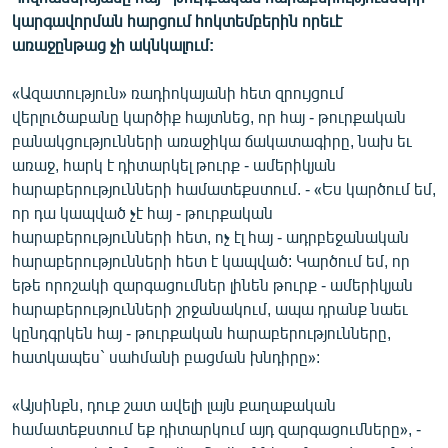
ՄԻՋԱԶԳԱՅԻՆ
կարգավորման հարցում հոկտեմբերին որեւէ
առաջընթաց չի ակնկալում:
ՄՇԱԿՈՒՅԹ
ՍՊՈՐՏ
«Ազատություն» ռադիոկայանի հետ զրույցում
վերլուծաբանը կարծիք հայտնեց, որ հայ - թուրքական
ՄԵԿՆԱԲԱՆՈՒԹՅՈՒՆ
բանակցությունների առաջիկա ճակատագիրը, նախ եւ
ՏՏ ԵՒ ԻՆՏԵՐՆԵՏ
առաջ, հարկ է դիտարկել թուրք - ամերիկյան
հարաբերությունների համատեքստում. - «Ես կարծում եմ,
ԿՈՐՈՆԱՎԻՐՈՒՍ
որ դա կապված չէ հայ - թուրքական
ԱՐԽԻՎ
հարաբերությունների հետ, ոչ էլ հայ - ադրբեջանական
հարաբերությունների հետ է կապված: Կարծում եմ, որ
ՏԵՍԱՆՅՈՒԹԵՐ
եթե որոշակի զարգացումներ լինեն թուրք - ամերիկյան
ԲԱՆԱՎԵՃ
հարաբերությունների շրջանակում, ապա դրանք նաեւ
կընդգրկեն հայ - թուրքական հարաբերությունները,
ՁԳՏԵԼՈՎ ԼԱՎԱԳՈՒՅՆԻՆ
հատկապես` սահմանի բացման խնդիրը»:
ՓՈԴՔԱՍԹ
«Այսինքն, դուք շատ ավելի լայն քաղաքական
համատեքստում եք դիտարկում այդ զարգացումները», -
Հայերեն