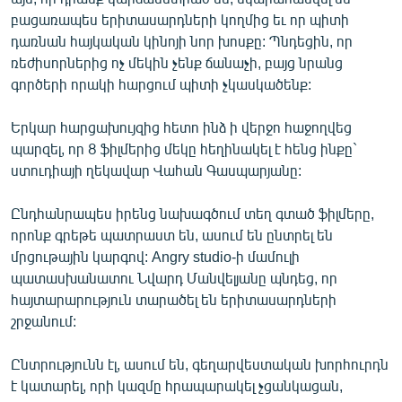
English
բացառապես երիտասարդների կողմից եւ որ պիտի
դառնան հայկական կինոյի նոր խոսքը: Պնդեցին, որ
Русский
ռեժիսորներից ոչ մեկին չենք ճանաչի, բայց նրանց
գործերի որակի հարցում պիտի չկասկածենք:
ՀԵՏԵՎԵՔ ՄԵԶ
Երկար հարցախույզից հետո ինձ ի վերջո հաջողվեց
պարզել, որ 8 ֆիլմերից մեկը հեղինակել է հենց ինքը`
ստուդիայի ղեկավար Վահան Գասպարյանը:
Ընդհանրապես իրենց նախագծում տեղ գտած ֆիլմերը,
«Ազատության» բոլոր կայքերը
որոնք գրեթե պատրաստ են, ասում են ընտրել են
մրցութային կարգով: Angry studio-ի մամուլի
պատասխանատու Նվարդ Մանվելյանը պնդեց, որ
հայտարարություն տարածել են երիտասարդների
շրջանում:
Ընտրությունն էլ, ասում են, գեղարվեստական խորհուրդն
է կատարել, որի կազմը հրապարակել չցանկացան,