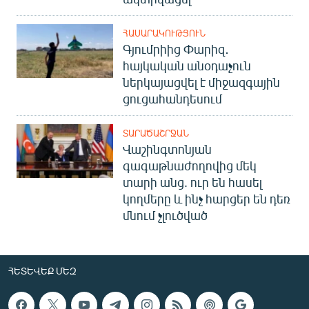
ՀԱՍԱՐԱԿՈՒԹՅՈՒՆ
Գյումրիից Փարիզ․
հայկական անօդաչուն
ներկայացվել է միջազգային
ցուցահանդեսում
ՏԱՐԱԾԱՇՐՋԱՆ
Վաշինգտոնյան
գագաթնաժողովից մեկ
տարի անց. ուր են հասել
կողմերը և ինչ հարցեր են դեռ
մնում չլուծված
ՀԵՏԵՎԵՔ ՄԵԶ