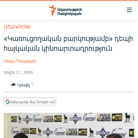
Մատչելիության
հղումներ
Անցնել
ՄՇԱԿՈՒՅԹ
հիմնական
ԱԶԱՏՈՒԹՅՈՒՆ TV
«Կառուցողական բարկությամբ» դեպի
բովանդակությանը
ՀԱՅԱՍՏԱՆ
Անցնել
հայկական կինոարտադրություն
հիմնական
ՔԱՂԱՔԱԿԱՆ
մենյուին
Սեդա Պապոյան
ԸՆՏՐՈՒԹՅՈՒՆՆԵՐ 2026
Որոնում
հուլիս 31, 2009
ԻՐԱՎՈՒՆՔ
Կիսվել
ՀԱՍԱՐԱԿՈՒԹՅՈՒՆ
ՏՆՏԵՍՈՒԹՅՈՒՆ
Ավելացրեք մեզ Google-ում
ՂԱՐԱԲԱՂ
ՊԱՏԵՐԱԶՄԻ 6 ՇԱԲԱԹՆԵՐԸ
ՏԱՐԱԾԱՇՐՋԱՆ