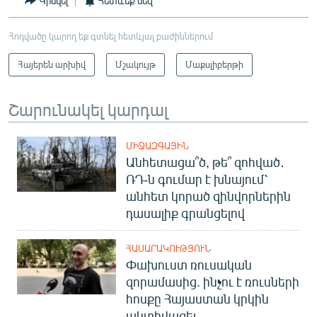
Կիսվել
Հետևեք մեզ
Հոդվածը կարող եք գտնել հետևյալ բաժիններում
Հայերեն արխիվ
Մշակույթ
Մաքսլիբերթի
Շարունակել կարդալ
ՄԻՋԱԶԳԱՅԻՆ
Անհետացա՞ծ, թե՞ զոհված․
ՌԴ-ն գումար է խնայում՝
անհետ կորած զինվորներին
դասալիք գրանցելով
ՀԱՍԱՐԱԿՈՒԹՅՈՒՆ
Փախուստ ռուսական
զորամասից. ինչու է ռուսների
հոսքը Հայաստան կրկին
ակտիվացել