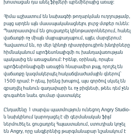
խոստացան դա անել ֆիլմերի պրեմիերայից առաջ:
Հիմա աշխատում են նախագծի թողարկման ուղղությամբ,
բայց արդեն այն մասսայականացնելու լուրջ մտքեր ունեն:
Պատրաստվում են ցուցադրել կինոթատրոններում, հանել
վաճառքի ոչ միայն մայրաքաղաքում, այլեւ մարզերում:
Հավատում են, որ մեր կինոյի դիստրիբուցիոն խնդիրները
հիմնականում պրոֆեսոնալիզմի ու խանդավառության
պակասից են առաջանում: Իրենք, օրինակ, որպես
պրոֆեսիոնալիզմի առաջին հնարամիտ քայլ, որոշել են
վաճառքը կազմակերպել հակաճգնաժամային գներով`
1500 դրամ: Ի դեպ, իրենց խոսքով, այս գործով սկսել են
զբաղվել հանուն գաղափարի եւ ոչ բիզնեսի, թեեւ դեմ չեն
զուգահեռ նաեւ գումար վաստակել:
Ընդամենը 1 տարվա պատմություն ունեցող Angry Studio-
ն նախկինում կարողացել է մի գերմանական ֆիլմ
ներմուծել եւ ցուցադրել Հայաստանում, ստուդիան կոչել
են Angry, որը անգլերենից թարգմանաբար նշանակում է