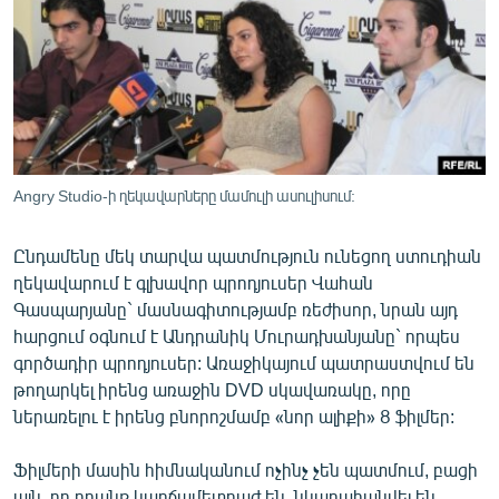
ՄԻՋԱԶԳԱՅԻՆ
ՄՇԱԿՈՒՅԹ
ՍՊՈՐՏ
ՄԵԿՆԱԲԱՆՈՒԹՅՈՒՆ
ՏՏ ԵՒ ԻՆՏԵՐՆԵՏ
Angry Studio-ի ղեկավարները մամուլի ասուլիսում:
ԿՈՐՈՆԱՎԻՐՈՒՍ
Ընդամենը մեկ տարվա պատմություն ունեցող ստուդիան
ԱՐԽԻՎ
ղեկավարում է գլխավոր պրոդյուսեր Վահան
ՏԵՍԱՆՅՈՒԹԵՐ
Գասպարյանը` մասնագիտությամբ ռեժիսոր, նրան այդ
հարցում օգնում է Անդրանիկ Մուրադխանյանը` որպես
ԲԱՆԱՎԵՃ
գործադիր պրոդյուսեր: Առաջիկայում պատրաստվում են
ՁԳՏԵԼՈՎ ԼԱՎԱԳՈՒՅՆԻՆ
թողարկել իրենց առաջին DVD սկավառակը, որը
ներառելու է իրենց բնորոշմամբ «նոր ալիքի» 8 ֆիլմեր:
ՓՈԴՔԱՍԹ
Ֆիլմերի մասին հիմնականում ոչինչ չեն պատմում, բացի
Հայերեն
այն, որ դրանք կարճամետրաժ են, նկարահանվել են