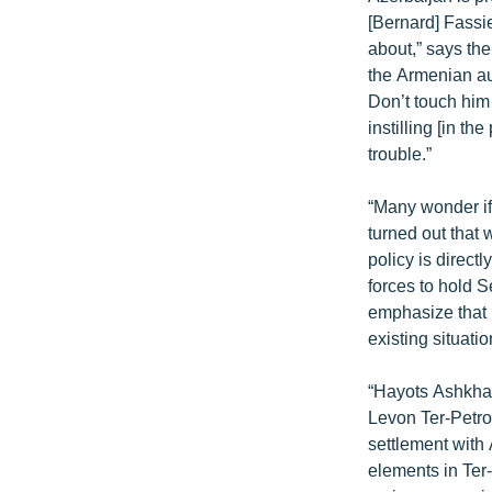
ՄԻՋԱԶԳԱՅԻՆ
[Bernard] Fassi
ՄՇԱԿՈՒՅԹ
about,” says the
the Armenian auth
ՍՊՈՐՏ
Don’t touch him
ՄԵԿՆԱԲԱՆՈՒԹՅՈՒՆ
instilling [in t
trouble.”
ՏՏ ԵՒ ԻՆՏԵՐՆԵՏ
ԿՈՐՈՆԱՎԻՐՈՒՍ
“Many wonder if 
turned out that w
ԱՐԽԻՎ
policy is direct
ՏԵՍԱՆՅՈՒԹԵՐ
forces to hold S
emphasize that 
ԲԱՆԱՎԵՃ
existing situatio
ՁԳՏԵԼՈՎ ԼԱՎԱԳՈՒՅՆԻՆ
“Hayots Ashkhar
ՓՈԴՔԱՍԹ
Levon Ter-Petro
settlement with 
elements in Ter