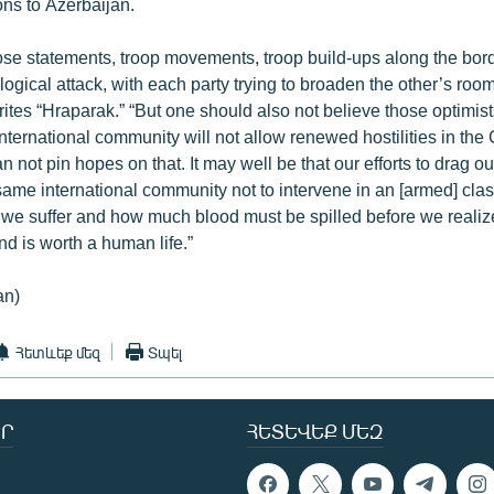
ns to Azerbaijan.
ose statements, troop movements, troop build-ups along the bord
ogical attack, with each party trying to broaden the other’s room
ites “Hraparak.” “But one should also not believe those optimis
international community will not allow renewed hostilities in t
an not pin hopes on that. It may well be that our efforts to drag o
 same international community not to intervene in an [armed] c
 we suffer and how much blood must be spilled before we realize
and is worth a human life.”
an)
Հետևեք մեզ
Տպել
Ր
ՀԵՏԵՎԵՔ ՄԵԶ