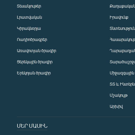
Տեսանյութեր
Քաղաքակա
Լրատվական
Իրավունք
Կիրակնօրյա
Տնտեսությու
Ռադիոծրագրեր
Հասարակութ
Առավոտյան ծրագիր
Ղարաբաղյան
Ցերեկային ծրագիր
Տարածաշրջ
Հայերեն
Երեկոյան ծրագիր
Միջազգային
English
ՏՏ և Ինտեր
Русский
Մշակույթ
ՀԵՏԵՎԵՔ ՄԵԶ
Արխիվ
ՄԵՐ ՄԱՍԻՆ