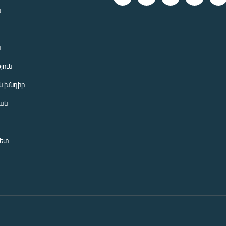
ն
ն
յուն
 խնդիր
ան
նետ