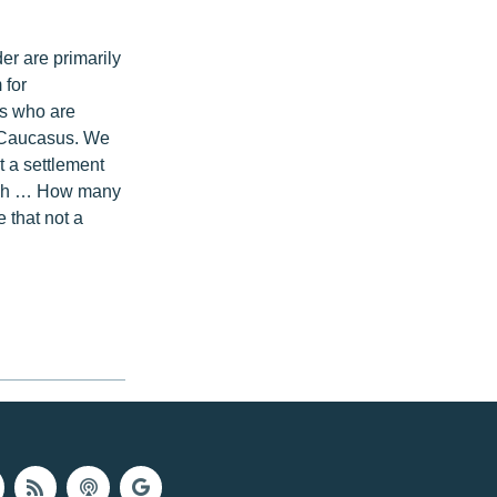
er are primarily
 for
ts who are
he Caucasus. We
ut a settlement
lash … How many
 that not a