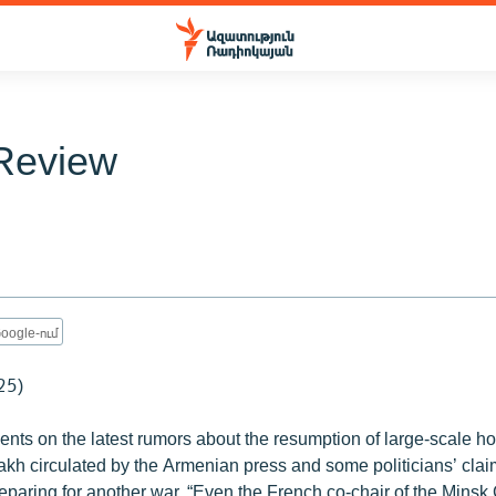
Review
oogle-ում
25)
nts on the latest rumors about the resumption of large-scale hos
h circulated by the Armenian press and some politicians’ clai
eparing for another war. “Even the French co-chair of the Minsk