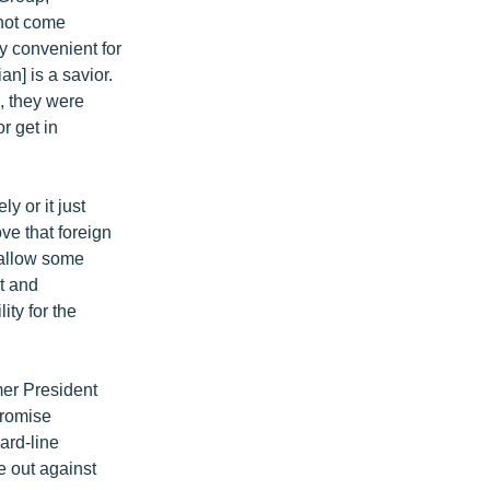
 not come
ry convenient for
an] is a savior.
, they were
r get in
y or it just
ove that foreign
o allow some
pt and
ty for the
mer President
promise
ard-line
 out against