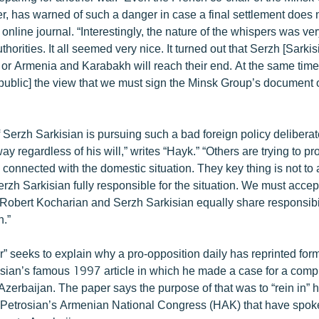
er, has warned of such a danger in case a final settlement does
 online journal. “Interestingly, the nature of the whispers was ve
orities. It all seemed very nice. It turned out that Serzh [Sarkisi
 or Armenia and Karabakh will reach their end. At the same time
he public] the view that we must sign the Minsk Group’s document o
Serzh Sarkisian is pursuing such a bad foreign policy deliberatel
ay regardless of his will,” writes “Hayk.” “Others are trying to pr
ly connected with the domestic situation. They key thing is not t
erzh Sarkisian fully responsible for the situation. We must acce
Robert Kocharian and Serzh Sarkisian equally share responsibili
n.”
” seeks to explain why a pro-opposition daily has reprinted for
sian’s famous 1997 article in which he made a case for a com
Azerbaijan. The paper says the purpose of that was to “rein in” h
-Petrosian’s Armenian National Congress (HAK) that have spoke