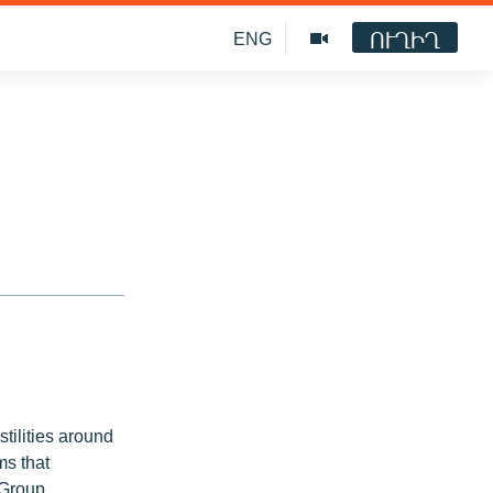
ՈՒՂԻՂ
ENG
tilities around
ms that
 Group,