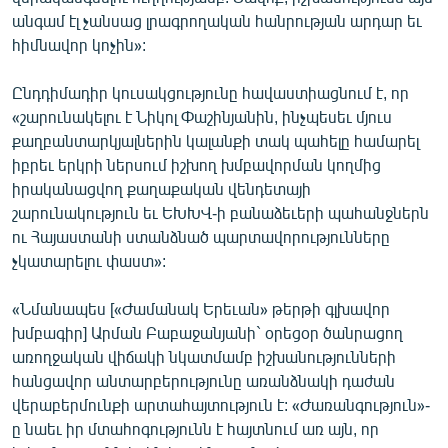
English
անգամ էլ չանսաց լրագրողական հանրության արդար եւ
հիմնավոր կոչին»:
Русский
Ընդդիմադիր կուսակցությունը հավաստիացնում է, որ
ՀԵՏԵՎԵՔ ՄԵԶ
«շարունակելու է Նիկոլ Փաշինյանին, ինչպեսեւ մյուս
քաղբանտարկյալներին կալանքի տակ պահելը համարել
իբրեւ երկրի ներսում իշխող խմբավորման կողմից
իրականացվող քաղաքական վենդետայի
շարունակություն եւ ԵԽԽՎ-ի բանաձեւերի պահանջներն
ու Հայաստանի ստանձնած պարտավորությունները
«Ազատության» բոլոր կայքերը
չկատարելու փաստ»:
«Նմանապես [«Ժամանակ Երեւան» թերթի գլխավոր
խմբագիր] Արման Բաբաջանյանի` օրեցօր ծանրացող
առողջական վիճակի նկատմամբ իշխանությունների
հանցավոր անտարբերությունը առանձնակի դաժան
վերաբերմունքի արտահայտություն է: «Ժառանգություն»-
ը նաեւ իր մտահոգությունն է հայտնում առ այն, որ