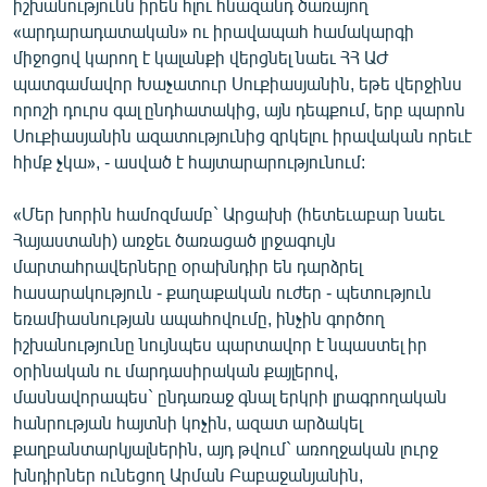
իշխանությունն իրեն հլու հնազանդ ծառայող
«արդարադատական» ու իրավապահ համակարգի
միջոցով կարող է կալանքի վերցնել նաեւ ՀՀ ԱԺ
պատգամավոր Խաչատուր Սուքիասյանին, եթե վերջինս
որոշի դուրս գալ ընդհատակից, այն դեպքում, երբ պարոն
Սուքիասյանին ազատությունից զրկելու իրավական որեւէ
հիմք չկա», - ասված է հայտարարությունում:
«Մեր խորին համոզմամբ` Արցախի (հետեւաբար նաեւ
Հայաստանի) առջեւ ծառացած լրջագույն
մարտահրավերները օրախնդիր են դարձրել
հասարակություն - քաղաքական ուժեր - պետություն
եռամիասնության ապահովումը, ինչին գործող
իշխանությունը նույնպես պարտավոր է նպաստել իր
օրինական ու մարդասիրական քայլերով,
մասնավորապես` ընդառաջ գնալ երկրի լրագրողական
հանրության հայտնի կոչին, ազատ արձակել
քաղբանտարկյալներին, այդ թվում` առողջական լուրջ
խնդիրներ ունեցող Արման Բաբաջանյանին,