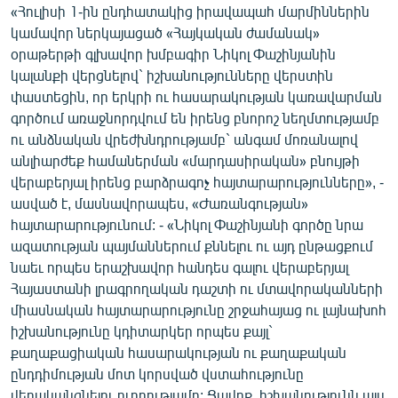
«Հուլիսի 1-ին ընդհատակից իրավապահ մարմիններին
ՄԻՋԱԶԳԱՅԻՆ
կամավոր ներկայացած «Հայկական ժամանակ»
ՄՇԱԿՈՒՅԹ
օրաթերթի գլխավոր խմբագիր Նիկոլ Փաշինյանին
կալանքի վերցնելով` իշխանությունները վերստին
ՍՊՈՐՏ
փաստեցին, որ երկրի ու հասարակության կառավարման
ՄԵԿՆԱԲԱՆՈՒԹՅՈՒՆ
գործում առաջնորդվում են իրենց բնորոշ նեղմտությամբ
ու անձնական վրեժխնդրությամբ` անգամ մոռանալով
ՏՏ ԵՒ ԻՆՏԵՐՆԵՏ
անլիարժեք համաներման «մարդասիրական» բնույթի
ԿՈՐՈՆԱՎԻՐՈՒՍ
վերաբերյալ իրենց բարձրագոչ հայտարարությունները», -
ասված է, մասնավորապես, «Ժառանգության»
ԱՐԽԻՎ
հայտարարությունում: - «Նիկոլ Փաշինյանի գործը նրա
ՏԵՍԱՆՅՈՒԹԵՐ
ազատության պայմաններում քննելու ու այդ ընթացքում
նաեւ որպես երաշխավոր հանդես գալու վերաբերյալ
ԲԱՆԱՎԵՃ
Հայաստանի լրագրողական դաշտի ու մտավորականների
ՁԳՏԵԼՈՎ ԼԱՎԱԳՈՒՅՆԻՆ
միասնական հայտարարությունը շրջահայաց ու լայնախոհ
իշխանությունը կդիտարկեր որպես քայլ`
ՓՈԴՔԱՍԹ
քաղաքացիական հասարակության ու քաղաքական
ընդդիմության մոտ կորսված վստահությունը
Հայերեն
վերականգնելու ուղղությամբ: Ցավոք, իշխանությունն այս