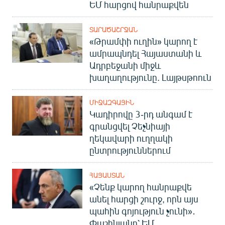
ԵՄ հարցով հանրաքվեն
ՏԱՐԱԾԱՇՐՋԱՆ
«Թրամփի ուղին» կարող է
ամրապնդել Հայաստանի և
Ադրբեջանի միջև
խաղաղությունը. Լայթսթոուն
ՄԻՋԱԶԳԱՅԻՆ
Կադիրովը 3-րդ անգամ է
գրանցվել Չեչնիայի
ղեկավարի ուղղակի
ընտրություններում
ՀԱՅԱՍՏԱՆ
«Չենք կարող հանրաքվե
անել հարցի շուրջ, որն այս
պահին գոյություն չունի»․
Փաշինյանը՝ ԵՄ