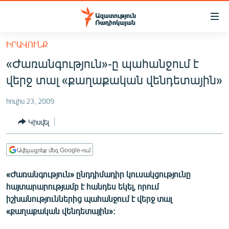
Մատչելիության
հղումներ
Անցնել
ԻՐԱՎՈՒՆՔ
հիմնական
ԱԶԱՏՈՒԹՅՈՒՆ TV
«Ժառանգություն»-ը պահանջում է
բովանդակությանը
ՀԱՅԱՍՏԱՆ
Անցնել
վերջ տալ «քաղաքական վենդետային»
հիմնական
ՔԱՂԱՔԱԿԱՆ
մենյուին
հուլիս 23, 2009
ԸՆՏՐՈՒԹՅՈՒՆՆԵՐ 2026
Որոնում
Կիսվել
ԻՐԱՎՈՒՆՔ
ՀԱՍԱՐԱԿՈՒԹՅՈՒՆ
Ավելացրեք մեզ Google-ում
ՏՆՏԵՍՈՒԹՅՈՒՆ
«Ժառանգություն» ընդդիմադիր կուսակցությունը
ՂԱՐԱԲԱՂ
հայտարարությամբ է հանդես եկել, որում
իշխանություններից պահանջում է վերջ տալ
ՊԱՏԵՐԱԶՄԻ 6 ՇԱԲԱԹՆԵՐԸ
«քաղաքական վենդետային»:
ՏԱՐԱԾԱՇՐՋԱՆ