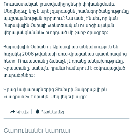
Ռուսաստանյան լրատվամիջոցների փոխանցմամբ,
ՄԻՋԱԶԳԱՅԻՆ
Մեդվեդեւը կոչ է արել զարգացնել համագործակցությունը
ՄՇԱԿՈՒՅԹ
պաշտպանության ոլորտում: Նա ասել է նաեւ, որ կան
Հարավային Օսիայի «տնտեսական ու սոցիալական
ՍՊՈՐՏ
վերականգնմանն» ուղղղված մի շարք ծրագրեր:
ՄԵԿՆԱԲԱՆՈՒԹՅՈՒՆ
Հարավային Օսիան ու Աբխազիան անկախություն են
ՏՏ ԵՒ ԻՆՏԵՐՆԵՏ
հռչակել 2008 թվականի ռուս-վրացական պատերազմից
ԿՈՐՈՆԱՎԻՐՈՒՍ
հետո: Ռուսաստանը ճանաչել է դրանց անկախությունը,
Վրաստանը, սակայն, դրանք համարում է «օկուպացված
ԱՐԽԻՎ
տարածքներ»:
ՏԵՍԱՆՅՈՒԹԵՐ
Վրաց նախարարներից Տեմուրի Յակոբաշվիլին
ԲԱՆԱՎԵՃ
«սադրանք» է որակել Մեդվեդեւի այցը:
ՁԳՏԵԼՈՎ ԼԱՎԱԳՈՒՅՆԻՆ
ՓՈԴՔԱՍԹ
Կիսվել
Հետևեք մեզ
Հայերեն
Շարունակել կարդալ