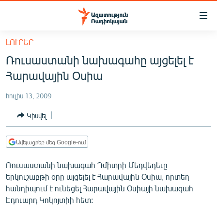
Մատչելիության
հղումներ
Անցնել
ԼՈՒՐԵՐ
հիմնական
ԱԶԱՏՈՒԹՅՈՒՆ TV
Ռուսաստանի նախագահը այցելել է
բովանդակությանը
ՀԱՅԱՍՏԱՆ
Անցնել
Հարավային Օսիա
հիմնական
ՔԱՂԱՔԱԿԱՆ
մենյուին
հուլիս 13, 2009
ԸՆՏՐՈՒԹՅՈՒՆՆԵՐ 2026
Որոնում
Կիսվել
ԻՐԱՎՈՒՆՔ
ՀԱՍԱՐԱԿՈՒԹՅՈՒՆ
Ավելացրեք մեզ Google-ում
ՏՆՏԵՍՈՒԹՅՈՒՆ
Ռուսաստանի նախագահ Դմիտրի Մեդվեդեւը
ՂԱՐԱԲԱՂ
երկուշաբթի օրը այցելել է Հարավային Օսիա, որտեղ
հանդիպում է ունեցել Հարավային Օսիայի նախագահ
ՊԱՏԵՐԱԶՄԻ 6 ՇԱԲԱԹՆԵՐԸ
Էդուարդ Կոկոյտիի հետ:
ՏԱՐԱԾԱՇՐՋԱՆ