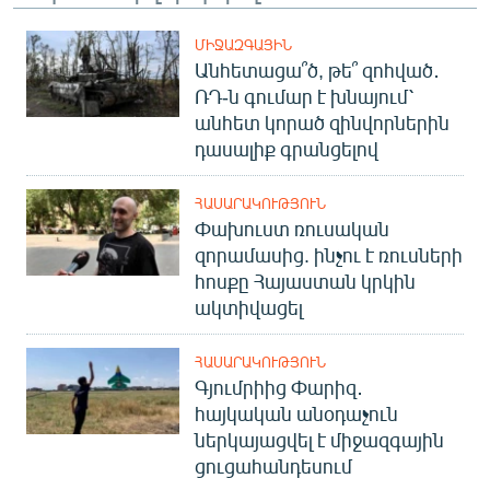
English
ՄԻՋԱԶԳԱՅԻՆ
Русский
Անհետացա՞ծ, թե՞ զոհված․
ՌԴ-ն գումար է խնայում՝
ՀԵՏԵՎԵՔ ՄԵԶ
անհետ կորած զինվորներին
դասալիք գրանցելով
ՀԱՍԱՐԱԿՈՒԹՅՈՒՆ
Փախուստ ռուսական
զորամասից. ինչու է ռուսների
«Ազատության» բոլոր կայքերը
հոսքը Հայաստան կրկին
ակտիվացել
ՀԱՍԱՐԱԿՈՒԹՅՈՒՆ
Գյումրիից Փարիզ․
հայկական անօդաչուն
ներկայացվել է միջազգային
ցուցահանդեսում