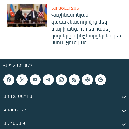
ՏԱՐԱԾԱՇՐՋԱՆ
Վաշինգտոնյան
գագաթնաժողովից մեկ
տարի անց. ուր են հասել
կողմերը և ինչ հարցեր են դեռ
մնում չլուծված
ՀԵՏԵՎԵՔ ՄԵԶ
ՄՈՒԼՏԻՄԵԴԻԱ
ԲԱԺԻՆՆԵՐ
ՄԵՐ ՄԱՍԻՆ