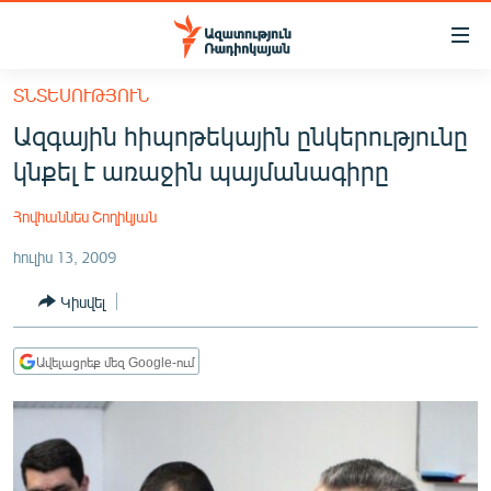
Մատչելիության
հղումներ
Անցնել
ՏՆՏԵՍՈՒԹՅՈՒՆ
հիմնական
ԱԶԱՏՈՒԹՅՈՒՆ TV
Ազգային հիպոթեկային ընկերությունը
բովանդակությանը
ՀԱՅԱՍՏԱՆ
Անցնել
կնքել է առաջին պայմանագիրը
հիմնական
ՔԱՂԱՔԱԿԱՆ
մենյուին
Հովհաննես Շողիկյան
ԸՆՏՐՈՒԹՅՈՒՆՆԵՐ 2026
Որոնում
հուլիս 13, 2009
ԻՐԱՎՈՒՆՔ
Կիսվել
ՀԱՍԱՐԱԿՈՒԹՅՈՒՆ
ՏՆՏԵՍՈՒԹՅՈՒՆ
Ավելացրեք մեզ Google-ում
ՂԱՐԱԲԱՂ
ՊԱՏԵՐԱԶՄԻ 6 ՇԱԲԱԹՆԵՐԸ
ՏԱՐԱԾԱՇՐՋԱՆ