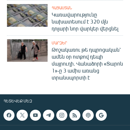
ՀԱՅԱՍՏԱՆ
Կառավարությունը
նախատեսում է 320 մլն
դոլարի նոր վարկեր վերցնել
ՄԱՐԶԵՐ
Թոշակառու թե դպրոցական՝
ամեն օր ոտքով դեպի
մայրուղի. Վանաձորի «Տարոն
1»-ը 3 ամիս առանց
տրանսպորտի է
ՀԵՏԵՎԵՔ ՄԵԶ