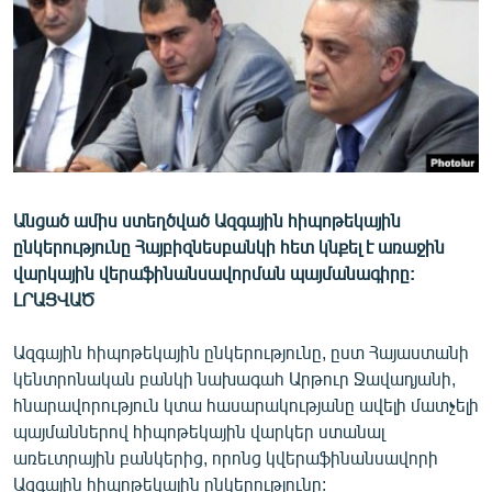
ՄԻՋԱԶԳԱՅԻՆ
ՄՇԱԿՈՒՅԹ
ՍՊՈՐՏ
ՄԵԿՆԱԲԱՆՈՒԹՅՈՒՆ
ՏՏ ԵՒ ԻՆՏԵՐՆԵՏ
ԿՈՐՈՆԱՎԻՐՈՒՍ
Անցած ամիս ստեղծված Ազգային հիպոթեկային
ընկերությունը Հայբիզնեսբանկի հետ կնքել է առաջին
ԱՐԽԻՎ
վարկային վերաֆինանսավորման պայմանագիրը:
ՏԵՍԱՆՅՈՒԹԵՐ
ԼՐԱՑՎԱԾ
ԲԱՆԱՎԵՃ
Ազգային հիպոթեկային ընկերությունը, ըստ Հայաստանի
ՁԳՏԵԼՈՎ ԼԱՎԱԳՈՒՅՆԻՆ
կենտրոնական բանկի նախագահ Արթուր Ջավադյանի,
հնարավորություն կտա հասարակությանը ավելի մատչելի
ՓՈԴՔԱՍԹ
պայմաններով հիպոթեկային վարկեր ստանալ
առեւտրային բանկերից, որոնց կվերաֆինանսավորի
Հայերեն
Ազգային հիպոթեկային ընկերությունը: