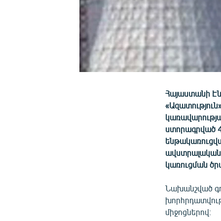
Հայաստանի Էն
«Ազատություն
կառավարության
ստորագրված 45
ենթակառուցվա
ավստրալական ը
կառուցման ծր
Նախանշված գու
խորհրդատվութ
միջոցներով։