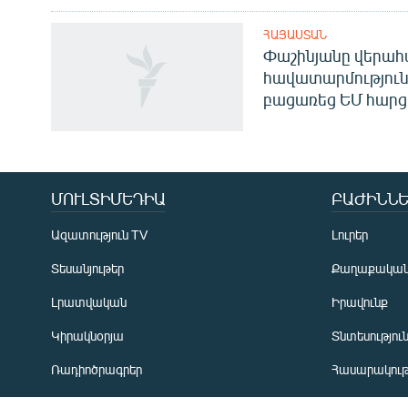
ՀԱՅԱՍՏԱՆ
Փաշինյանը վերա
հավատարմություն
բացառեց ԵՄ հարց
Հայերեն
English
Русский
ՄՈՒԼՏԻՄԵԴԻԱ
ԲԱԺԻՆՆԵ
ՀԵՏԵՎԵՔ ՄԵԶ
Ազատություն TV
Լուրեր
Տեսանյութեր
Քաղաքակա
Լրատվական
Իրավունք
Կիրակնօրյա
Տնտեսությու
«Ազատության» բոլոր կայքերը
Ռադիոծրագրեր
Հասարակութ
Առավոտյան ծրագիր
Ղարաբաղյան