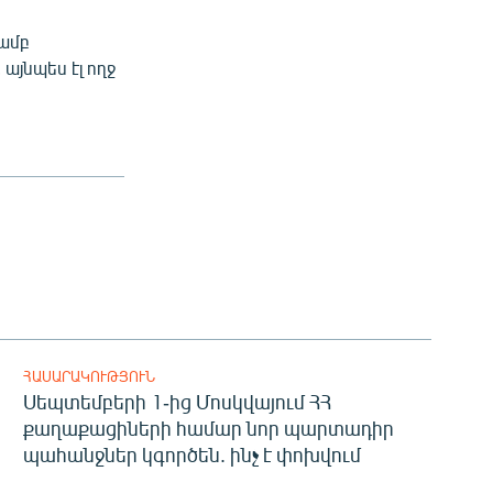
յամբ
այնպես էլ ողջ
ՀԱՍԱՐԱԿՈՒԹՅՈՒՆ
Սեպտեմբերի 1-ից Մոսկվայում ՀՀ
քաղաքացիների համար նոր պարտադիր
պահանջներ կգործեն. ինչ է փոխվում