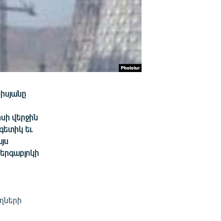
իսյանը
իսի վերջին
գետիկ եւ
յս
ներգաբլոկի
ղների