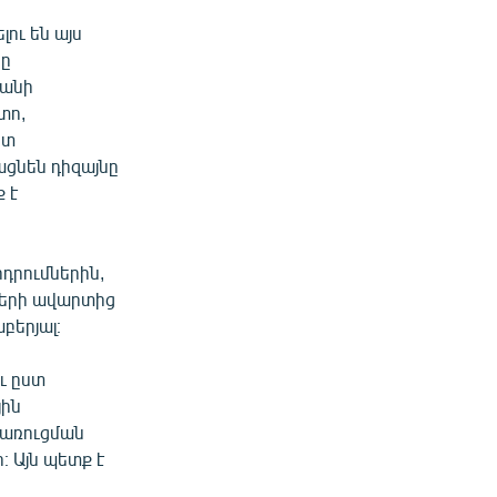
ու են այս
նը
տանի
տո,
ստ
ցնեն դիզայնը
 է
դրումներին,
երի ավարտից
երյալ։
ւ ըստ
յին
կառուցման
 Այն պետք է