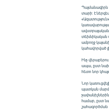
Պայմանագիրն ի
տարի։ Էներգե
«Ազատություն»
կառավարությ
ավստրալական ը
տեխնիկական ա
ամբողջ կայանի
կահավորված լ
Ինչ վերաբերո
ապա, ըստ նա
հետո նոր կհա
Նոր կառուցվել
պատկան մարմի
չափանիշներին
համար, ըստ նա
շահագործման 