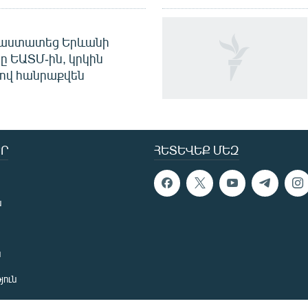
հաստատեց Երևանի
ը ԵԱՏՄ-ին, կրկին
ով հանրաքվեն
Ր
ՀԵՏԵՎԵՔ ՄԵԶ
ն
ն
յուն
 խնդիր