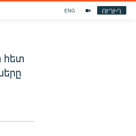
ՈՒՂԻՂ
ENG
ի հետ
ները