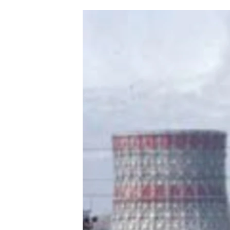
ՄԻՋԱԶԳԱՅԻՆ
ՄՇԱԿՈՒՅԹ
ՍՊՈՐՏ
ՄԵԿՆԱԲԱՆՈՒԹՅՈՒՆ
ՏՏ ԵՒ ԻՆՏԵՐՆԵՏ
ԿՈՐՈՆԱՎԻՐՈՒՍ
ԱՐԽԻՎ
ՏԵՍԱՆՅՈՒԹԵՐ
ԲԱՆԱՎԵՃ
ՁԳՏԵԼՈՎ ԼԱՎԱԳՈՒՅՆԻՆ
ՓՈԴՔԱՍԹ