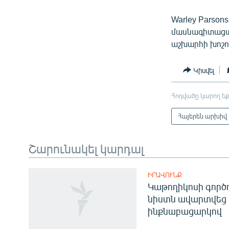
Warley Parson
մասնագիտացած 
աշխարհի խոշո
Կիսվել
Հոդվածը կարող եք
Հայերեն արխիվ
Շարունակել կարդալ
ԻՐԱՎՈՒՆՔ
Կաթողիկոսի գոր
նիստն ավարտվեց
ինքնաբացարկով