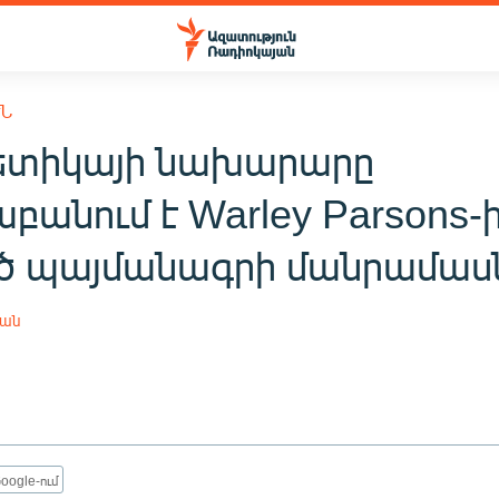
ՒՆ
ետիկայի նախարարը
բանում է Warley Parsons-
ծ պայմանագրի մանրամաս
յան
oogle-ում