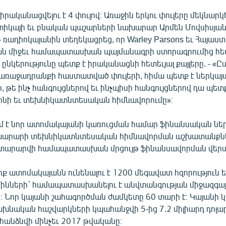
րականացվելու է 4 փուլով։ Առաջին երկու փուլերը մեկնարկել
տիկայի եւ բնական պաշարների նախարար Արմեն Մովսիսյա
 ռադիոկայանին տեղեկացրեց, որ Warley Parsons եւ Հայաս
ան միջեւ համապատասխան պայմանագրի ստորագրումից հե
նկերությունը պետք է իրականացնի հետեւյալ քայլերը. - «Ը
ռաջադրանքի հաստատված փուլերի, հիմա պետք է ներկայա
, թե ինչ հանգույցներով եւ ինչպիսի հանգույցներով դա պետք
ինի եւ տեխնիկատնտեսական հիմնավորումը»։
ւմ է նոր ատոմակայանի կառուցման համար ֆինանսական ներ
խարարի տեխնիկատնտեսական հիմնավորման աշխատանքն
յտարարվի համապատասխան մրցույթ ֆինանսավորման վերաբ
իք ատոմակայանն ունենալու է 1200 մեգավատ հզորություն ե
նների` համապատասխանելու է անվտանգության միջազգա
։ Նոր կայանի շահագործման ժամկետը 60 տարի է։ Կայանի 
խնական հաշվարկների կպահանջվի 5-ից 7.2 միլիարդ դոլար։
հանձնվի մինչեւ 2017 թվականը։