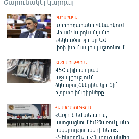
Շարունակել կարդալ
ՔԱՂԱՔԱԿԱՆ
Խորհրդարանը քննարկում է
Արամ Վարդևանյանի
թեկնածությունը ԱԺ
փոխխոսնակի պաշտոնում
ՏՆՏԵՍՈՒԹՅՈՒՆ
450 միլիոն դրամ
աջակցություն՝
ձկնաբույծներին. կլուծի՞
ոլորտի խնդիրները
ՀԱՍԱՐԱԿՈՒԹՅՈՒՆ
«Առյուծ եմ տեսնում,
ասոցացնում եմ Ծառուկյանի
ընկերությունների հետ».
«Կենտրոն» TV-ն տուգանվեց