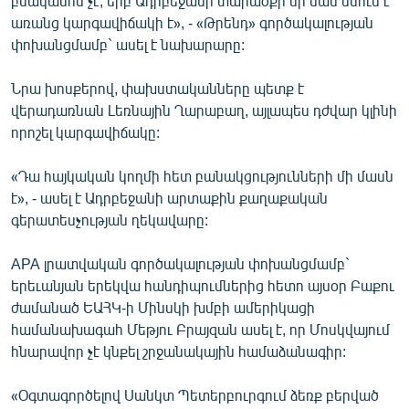
բնականոն չէ, երբ Ադրբեջանի տարածքի մի մաս մնում է
English
առանց կարգավիճակի է», - «Թրենդ» գործակալության
փոխանցմամբ` ասել է նախարարը:
Русский
Նրա խոսքերով, փախստականները պետք է
ՀԵՏԵՎԵՔ ՄԵԶ
վերադառնան Լեռնային Ղարաբաղ, այլապես դժվար կլինի
որոշել կարգավիճակը:
«Դա հայկական կողմի հետ բանակցությունների մի մասն
է», - ասել է Ադրբեջանի արտաքին քաղաքական
գերատեսչության ղեկավարը:
«Ազատության» բոլոր կայքերը
APA լրատվական գործակալության փոխանցմամբ`
երեւանյան երեկվա հանդիպումներից հետո այսօր Բաքու
ժամանած ԵԱՀԿ-ի Մինսկի խմբի ամերիկացի
համանախագահ Մեթյու Բրայզան ասել է, որ Մոսկվայում
հնարավոր չէ կնքել շրջանակային համաձանագիր:
«Օգտագործելով Սանկտ Պետերբուրգում ձեռք բերված