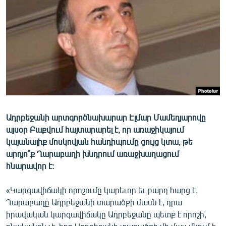
ՄԻՋԱԶԳԱՅԻՆ
ՄՇԱԿՈՒՅԹ
ՍՊՈՐՏ
ՄԵԿՆԱԲԱՆՈՒԹՅՈՒՆ
ՏՏ ԵՒ ԻՆՏԵՐՆԵՏ
ԿՈՐՈՆԱՎԻՐՈՒՍ
Ադրբեջանի արտգործնախարար Էլմար Մամեդյարովը
ԱՐԽԻՎ
այսօր Բաքվում հայտարարել է, որ առաջիկայում
ՏԵՍԱՆՅՈՒԹԵՐ
կայանալիք մոսկովյան հանդիպումը ցույց կտա, թե
արդյո՞ք Ղարաբաղի խնդրում առաջխաղացում
ԲԱՆԱՎԵՃ
հնարավոր է:
ՁԳՏԵԼՈՎ ԼԱՎԱԳՈՒՅՆԻՆ
«Կարգավիճակի որոշումը կարեւոր եւ բարդ հարց է,
ՓՈԴՔԱՍԹ
Ղարաբաղը Ադրբեջանի տարածքի մասն է, դրա
իրավական կարգավիճակը Ադրբեջանը պետք է որոշի,
Հայերեն