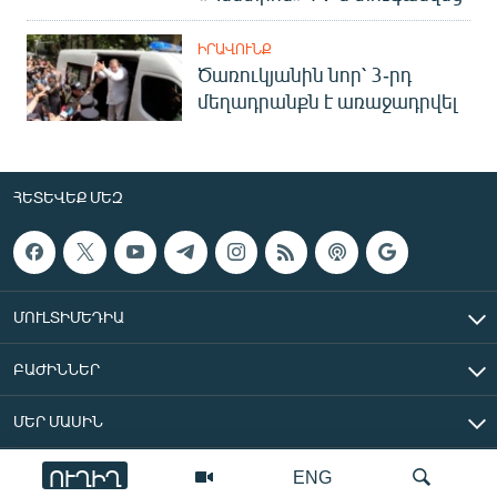
ԻՐԱՎՈՒՆՔ
Ծառուկյանին նոր՝ 3-րդ
մեղադրանքն է առաջադրվել
ՀԵՏԵՎԵՔ ՄԵԶ
ՄՈՒԼՏԻՄԵԴԻԱ
ԲԱԺԻՆՆԵՐ
ՄԵՐ ՄԱՍԻՆ
ՈՒՂԻՂ
ENG
«Ազատ Եվրոպա/Ազատություն» ռադիոկայան © 2026