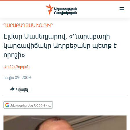
Մատչելիության
հղումներ
Անցնել
ՂԱՐԱԲԱՂՅԱՆ ԽՆԴԻՐ
հիմնական
ԱԶԱՏՈՒԹՅՈՒՆ TV
Էլմար Մամեդյարով. «Ղարաբաղի
բովանդակությանը
ՀԱՅԱՍՏԱՆ
Անցնել
կարգավիճակը Ադրբեջանը պետք է
հիմնական
ՔԱՂԱՔԱԿԱՆ
որոշի»
մենյուին
ԸՆՏՐՈՒԹՅՈՒՆՆԵՐ 2026
Որոնում
Արմեն Քոլոյան
ԻՐԱՎՈՒՆՔ
հուլիս 09, 2009
ՀԱՍԱՐԱԿՈՒԹՅՈՒՆ
Կիսվել
ՏՆՏԵՍՈՒԹՅՈՒՆ
ՂԱՐԱԲԱՂ
Ավելացրեք մեզ Google-ում
ՊԱՏԵՐԱԶՄԻ 6 ՇԱԲԱԹՆԵՐԸ
ՏԱՐԱԾԱՇՐՋԱՆ