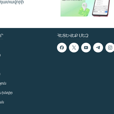
 դատավորի
Ր
ՀԵՏԵՎԵՔ ՄԵԶ
ն
ն
յուն
 խնդիր
ան