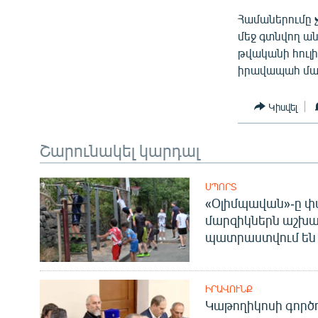
Համաներումը չ
մեջ գտնվող ան
թվականի հուլ
իրավապահ մար
Կիսվել
Շարունակել կարդալ
ՍՊՈՐՏ
«Օլիմպավան»-ը փ
մարզիկներն աշխա
պատրաստվում են 
ԻՐԱՎՈՒՆՔ
Կաթողիկոսի գոր