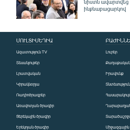
նիստն ավարտվեց
ինքնաբացարկով
ՄՈՒԼՏԻՄԵԴԻԱ
ԲԱԺԻՆՆԵ
Ազատություն TV
Լուրեր
Տեսանյութեր
Քաղաքակա
Լրատվական
Իրավունք
Կիրակնօրյա
Տնտեսությու
Ռադիոծրագրեր
Հասարակութ
Առավոտյան ծրագիր
Ղարաբաղյան
Ցերեկային ծրագիր
Տարածաշրջ
Հայերեն
Երեկոյան ծրագիր
Միջազգային