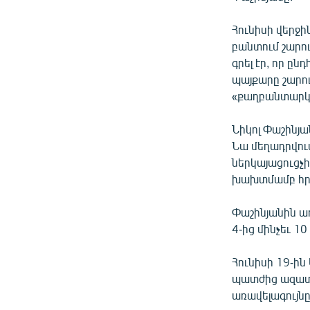
ՄԻՋԱԶԳԱՅԻՆ
ՄՇԱԿՈՒՅԹ
Հունիսի վերջի
բանտում շարո
ՍՊՈՐՏ
գրել էր, որ 
ՄԵԿՆԱԲԱՆՈՒԹՅՈՒՆ
պայքարը շարու
«քաղբանտարկյա
ՏՏ ԵՒ ԻՆՏԵՐՆԵՏ
ԿՈՐՈՆԱՎԻՐՈՒՍ
Նիկոլ Փաշինյ
Նա մեղադրվու
ԱՐԽԻՎ
ներկայացուցչի
ՏԵՍԱՆՅՈՒԹԵՐ
խախտմամբ հրա
ԲԱՆԱՎԵՃ
Փաշինյանին ա
ՁԳՏԵԼՈՎ ԼԱՎԱԳՈՒՅՆԻՆ
4-ից մինչեւ 
ՓՈԴՔԱՍԹ
Հունիսի 19-ին
պատժից ազատվ
առավելագույ