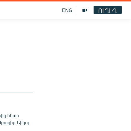
ՈՒՂԻՂ
ENG
րից հետո
բագիր Նիկոլ