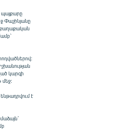
ր պայքարը
եջ Փաշինյանը
տ քաղաքական
մամբ`
հոդվածներով:
Իշխանության
ված կարգի
 մեջ:
ենթադրվում է
ամաձայն`
մբ