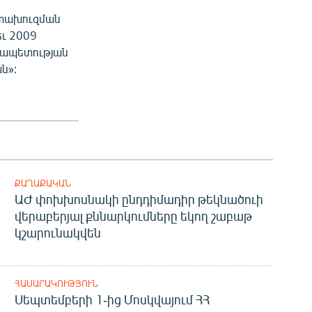
հետախուզման
եւ 2009
նրապետության
ն»:
ՔԱՂԱՔԱԿԱՆ
ԱԺ փոխխոսնակի ընդդիմադիր թեկնածուի
վերաբերյալ քննարկումները եկող շաբաթ
կշարունակվեն
ՀԱՍԱՐԱԿՈՒԹՅՈՒՆ
Սեպտեմբերի 1-ից Մոսկվայում ՀՀ