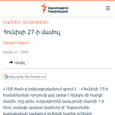
Մատչելիության
հղումներ
Անցնել
ՄԱՄՈՒԼԻ ՏԵՍՈՒԹՅՈՒՆ
հիմնական
ԱԶԱՏՈՒԹՅՈՒՆ TV
Հունիսի 27-ի մամուլ
բովանդակությանը
ՀԱՅԱՍՏԱՆ
Անցնել
Աղասի Ենոքյան
հիմնական
ՔԱՂԱՔԱԿԱՆ
մենյուին
հունիս 27, 2009
ԸՆՏՐՈՒԹՅՈՒՆՆԵՐ 2026
Որոնում
Կիսվել
ԻՐԱՎՈՒՆՔ
ՀԱՍԱՐԱԿՈՒԹՅՈՒՆ
Ավելացրեք մեզ Google-ում
ՏՆՏԵՍՈՒԹՅՈՒՆ
«168 ժամ»-ը խմբագրականում գրում է. - «Հունիսի 19-ի
ՂԱՐԱԲԱՂ
համաներման որոշումը լավ առիթ է հիշելու մի հարցի
ՊԱՏԵՐԱԶՄԻ 6 ՇԱԲԱԹՆԵՐԸ
մասին, որը թեեւ ուղղակիորեն կապ չունի մարտի 1-ի
հետ, սակայն պակաս կարեւոր չէ Հայաստանի
ՏԱՐԱԾԱՇՐՋԱՆ
քաղաքական կյանքում լուծման կարիք ունեցող