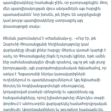
պատվիրակները համաձայն չէին, որ չստորագրեցին: Թող
մեր պատվիրակության մյուս անդամներն այս հարցին
պատասխանեն՝ նոր խոսեն, թե ինչու են ադրբեջանցի
կամ թուրք պատվիրակները ստորագրել այդ
փաստաթղթի տակ»:
Թեման շարունակում է «Ժամանակ»-ը. - «Ուր էր, թե
Զարուհի Փոստանջյանի հեղինակությունը կամ
վարկանիշը միայն լիներ հարցը: Թերեւս վստահ կարելի է
ասել, որ Փոստանջյանը ինքն էլ ուրախ կլիներ, եթե ամեն
ինչ սահմանափակվեր միայն դրանով, այլ ոչ թե այն լուրջ
իրողությամբ, այն բարոյահոգեբանական ճգնաժամով, որ
առկա է Հայաստանի ներկա կառավարիչների
ուղեղներում ու պատկերացումներում: Այդ ճգնաժամի
ծնունդ են հոգեխանգարմունքի տեսությունը,
կոդավորված բառերի սինդրոմը եւ այդօրինակ այլ
հանգամանքները, որով իշխանությունը մեկուկես տարի
փորձում է անհուսորեն վարկաբեկել համաժողովրդական
շարժումը: Ադրբեջանցիները եւ թուրքերը հասկացել են,