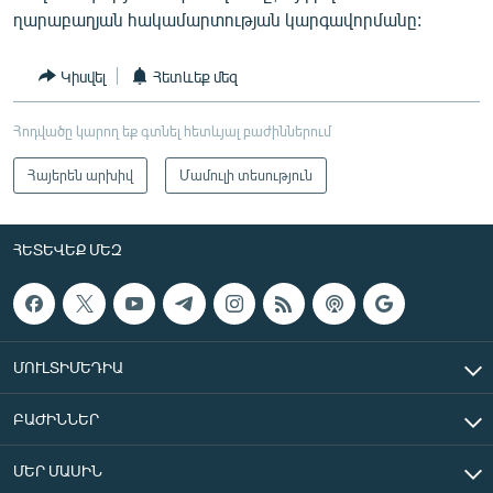
ղարաբաղյան հակամարտության կարգավորմանը:
Կիսվել
Հետևեք մեզ
Հոդվածը կարող եք գտնել հետևյալ բաժիններում
Հայերեն արխիվ
Մամուլի տեսություն
ՀԵՏԵՎԵՔ ՄԵԶ
ՄՈՒԼՏԻՄԵԴԻԱ
ԲԱԺԻՆՆԵՐ
ՄԵՐ ՄԱՍԻՆ