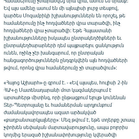
Համաներումը չտարածվեց նրա վրա, ասում են նրանք:
Եվ այս ամենը ասում են մի այնպիսի լուրջ տեսքով,
կարծես Մոզամբիկի իշխանություններն են որոշել, թե
համաներումը ինչ հոդվածների վրա տարածվի, ինչ
հոդվածների վրա չտարածվի: Եթե Հայաստանի
իշխանությունները իսկապես ընտրակեղծիքների եւ
ընտրակեղծարարների դեմ պայքարելու ցանկություն
ունեն, ոչինչ չէր խանգարում, որ ընտրական
հանցագործություններն ընդգրկվեին այն հոդվածների
թվում, որոնց վրա համաներումը չի տարածվում»:
«Հայոց Աշխարհ»-ը գրում է. - «Եվ այսպես, հուլիսի 2-ին
ՀԱԿ-ը Մատենադարանի մոտ կազմակերպում է
արտահերթ միտինգ, որի ընթացքում ելույթ կունենան
Տեր-Պետրոսյանը եւ համաներման արդյունքում
ժամանակավորապես ազատ արձակված
«քաղբանտարկյալները»։ Մեզ թվում է, եթե տղերքը շտապ
չփոխեն սեփական մարտավարությունը, ապա բոլորիս
կողմից երազած իշխանափոխությունը կվերածվի