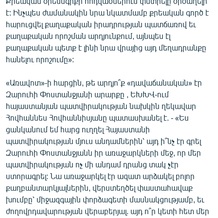
Քրեական օրենսգրքի հոդվածներում փնտրելը ծիծաղելի
English
է: Ինչպես ժամանակին նրա նկատմամբ քրեական գործ է
հարուցվել քաղաքական իրադրության պատճառով եւ
Русский
քաղաքական որոշման արդյունքում, այնպես էլ
քաղաքական պետք է լինի նրա վրայից այդ մեղադրանքը
ՀԵՏԵՎԵՔ ՄԵԶ
հանելու որոշումը»:
«Առավոտ»-ի հարցին, թե արդյո՞ք «դավաճանական» էր
Զարուհի Փոստանջյանի արարքը , ԵԽԽՎ-ում
հայաստանյան պատվիրակության նախկին ղեկավար
Հովհաննես Հովհաննիսյանը պատասխանել է. - «Ես
«Ազատության» բոլոր կայքերը
ցանկանում եմ հարց ուղղել Հայաստանի
պատվիրակության մյուս անդամներին՝ այդ ի՞նչ էր գրել
Զարուհի Փոստանջյանն իր առաջարկների մեջ, որ մեր
պատվիրակության ոչ մի անդամ դրանց տակ չէր
ստորագրել: Նա առաջարկել էր ազատ արձակել բոլոր
քաղբանտարկյալներին, վերստեղծել փաստահավաք
խումբը՝ միջազգային փորձագետի մասնակցությամբ, եւ
ժողովրդավարության վերաբերյալ. այդ ո՞ր կետի հետ մեր