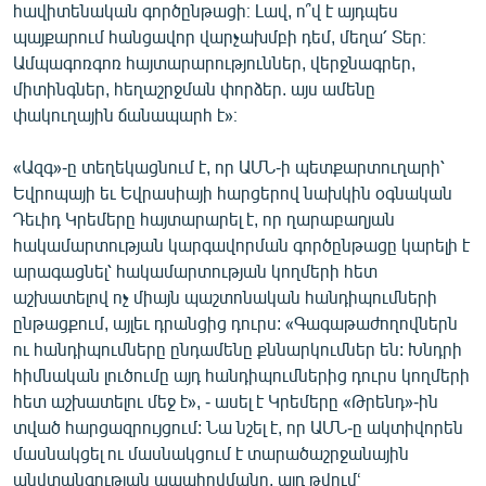
հավիտենական գործընթացի։ Լավ, ո՞վ է այդպես
պայքարում հանցավոր վարչախմբի դեմ, մեղա՛ Տեր։
Ամպագոռգոռ հայտարարություններ, վերջնագրեր,
միտինգներ, հեղաշրջման փորձեր. այս ամենը
փակուղային ճանապարհ է»։
«Ազգ»-ը տեղեկացնում է, որ ԱՄՆ-ի պետքարտուղարի՝
Եվրոպայի եւ Եվրասիայի հարցերով նախկին օգնական
Դեւիդ Կրեմերը հայտարարել է, որ ղարաբաղյան
հակամարտության կարգավորման գործընթացը կարելի է
արագացնել՝ հակամարտության կողմերի հետ
աշխատելով ոչ միայն պաշտոնական հանդիպումների
ընթացքում, այլեւ դրանցից դուրս: «Գագաթաժողովներն
ու հանդիպումները ընդամենը քննարկումներ են: Խնդրի
հիմնական լուծումը այդ հանդիպումներից դուրս կողմերի
հետ աշխատելու մեջ է», - ասել է Կրեմերը «Թրենդ»-ին
տված հարցազրույցում: Նա նշել է, որ ԱՄՆ-ը ակտիվորեն
մասնակցել ու մասնակցում է տարածաշրջանային
անվտանգության ապահովմանը, այդ թվումՙ