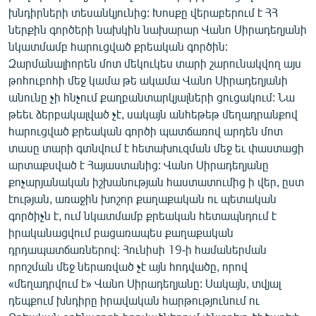
ՄԻՋԱԶԳԱՅԻՆ
խնդիրների տեսանկյունից: Խոսքը վերաբերում է ՀՀ
ներքին գործերի նախկին նախարար Վանո Սիրադեղյանի
ՄՇԱԿՈՒՅԹ
նկատմամբ հարուցված քրեական գործին:
ՍՊՈՐՏ
Զարմանալիորեն մոտ մեկուկես տարի շարունակվող այս
թոհուբոհի մեջ կամա թե ակամա Վանո Սիրադեղյանի
ՄԵԿՆԱԲԱՆՈՒԹՅՈՒՆ
անունը չի հնչում քաղբանտարկյալների ցուցակում: Նա
ՏՏ ԵՒ ԻՆՏԵՐՆԵՏ
թեեւ ձերբակալված չէ, սակայն անհեթեթ մեղադրանքով
հարուցված քրեական գործի պատճառով արդեն մոտ
ԿՈՐՈՆԱՎԻՐՈՒՍ
տասը տարի գտնվում է հետախուզման մեջ եւ փաստացի
ԱՐԽԻՎ
արտաքսված է Հայաստանից: Վանո Սիրադեղյանը
քոչարյանական իշխանության հաստատումից ի վեր, ըստ
ՏԵՍԱՆՅՈՒԹԵՐ
էության, առաջին խոշոր քաղաքական ու պետական
ԲԱՆԱՎԵՃ
գործիչն է, ում նկատմամբ քրեական հետապնդում է
իրականացվում բացառապես քաղաքական
ՁԳՏԵԼՈՎ ԼԱՎԱԳՈՒՅՆԻՆ
դրդապատճառներով: Հունիսի 19-ի համաներման
ՓՈԴՔԱՍԹ
որոշման մեջ ներառված չէ այն հոդվածը, որով
«մեղադրվում է» Վանո Սիրադեղյանը: Սակայն, տվյալ
դեպքում խնդիրը իրավական հարթությունում ու
Հայերեն