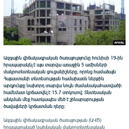
ՄԻՋԱԶԳԱՅԻՆ
ՄՇԱԿՈՒՅԹ
ՍՊՈՐՏ
ՄԵԿՆԱԲԱՆՈՒԹՅՈՒՆ
ՏՏ ԵՒ ԻՆՏԵՐՆԵՏ
ԿՈՐՈՆԱՎԻՐՈՒՍ
Ազգային վիճակագրական ծառայությունը հունիսի 19-ին
հրապարակել է այս տարվա առաջին 5 ամիսների
ԱՐԽԻՎ
մակրոտնտեսական ցուցանիշները, որոնց համաձայն
ՏԵՍԱՆՅՈՒԹԵՐ
Հայաստանի տնտեսության համախառն ներքին
արդյունքը նախորդ տարվա նույն ժամանակահատվածի
ԲԱՆԱՎԵՃ
համեմատ կրճատվել է 15.7 տոկոսով: Տնտեսական
ՁԳՏԵԼՈՎ ԼԱՎԱԳՈՒՅՆԻՆ
անկման մեջ հատկապես մեծ է շինարարության
ծավալների կրճատման դերը:
ՓՈԴՔԱՍԹ
Ազգային վիճակագրական ծառայության (ԱՎԾ)
Հայերեն
հրապարակած նախնական մակրոտնտեսական