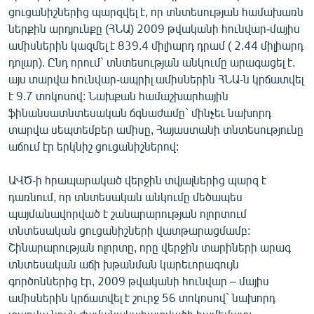
ցուցանիշներից պարզվել է, որ տնտեսության համախառն
English
ներքին արդյունքը (ՀՆԱ) 2009 թվականի հունվար-մայիս
Русский
ամիսներին կազմել է 839.4 միլիարդ դրամ ( 2.44 միլիարդ
դոլար). Ընդ որում` տնտեսության անկումը արագացել է.
ՀԵՏԵՎԵՔ ՄԵԶ
այս տարվա հունվար-ապրիլ ամիսներին ՀՆԱ-ն կրճատվել
է 9.7 տոկոսով: Նախքան համաշխարհային
ֆինանսատնտեսական ճգնաժամը` մինչեւ նախորդ
տարվա սեպտեմբեր ամիսը, Հայաստանի տնտեսությունը
աճում էր երկնիշ ցուցանիշներով:
«Ազատության» բոլոր կայքերը
ԱՎԾ-ի հրապարակած վերջին տվյալներից պարզ է
դառնում, որ տնտեսական անկումը մեծապես
պայմանավորված է շանարարության ոլորտում
տնտեսական ցուցանիշների վատթարացմամբ:
Շինարարության ոլորտը, որը վերջին տարիների արագ
տնտեսական աճի խթանման կարեւորագույն
գործոններից էր, 2009 թվականի հունվար – մայիս
ամիսներին կրճատվել է շուրջ 56 տոկոսով` նախորդ