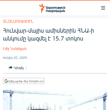
Մատչելիության
հղումներ
Անցնել
ՏՆՏԵՍՈՒԹՅՈՒՆ
հիմնական
ԱԶԱՏՈՒԹՅՈՒՆ TV
Հունվար-մայիս ամիսներին ՀՆԱ-ի
բովանդակությանը
ՀԱՅԱՍՏԱՆ
Անցնել
անկումը կազմել է 15.7 տոկոս
հիմնական
ՔԱՂԱՔԱԿԱՆ
մենյուին
Էմիլ Դանիելյան
ԸՆՏՐՈՒԹՅՈՒՆՆԵՐ 2026
Որոնում
հունիս 20, 2009
ԻՐԱՎՈՒՆՔ
Կիսվել
ՀԱՍԱՐԱԿՈՒԹՅՈՒՆ
ՏՆՏԵՍՈՒԹՅՈՒՆ
Ավելացրեք մեզ Google-ում
ՂԱՐԱԲԱՂ
ՊԱՏԵՐԱԶՄԻ 6 ՇԱԲԱԹՆԵՐԸ
ՏԱՐԱԾԱՇՐՋԱՆ