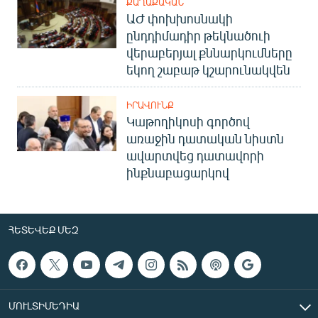
ՔԱՂԱՔԱԿԱՆ
ԱԺ փոխխոսնակի
ընդդիմադիր թեկնածուի
վերաբերյալ քննարկումները
եկող շաբաթ կշարունակվեն
ԻՐԱՎՈՒՆՔ
Կաթողիկոսի գործով
առաջին դատական նիստն
ավարտվեց դատավորի
ինքնաբացարկով
ՀԵՏԵՎԵՔ ՄԵԶ
ՄՈՒԼՏԻՄԵԴԻԱ