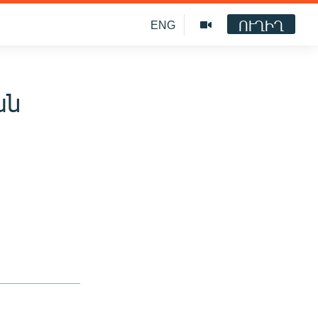
ՈՒՂԻՂ
ENG
ան