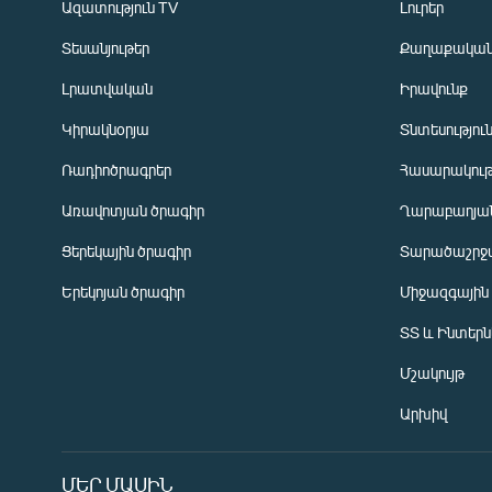
Ազատություն TV
Լուրեր
Տեսանյութեր
Քաղաքակա
Լրատվական
Իրավունք
Կիրակնօրյա
Տնտեսությու
Ռադիոծրագրեր
Հասարակութ
Առավոտյան ծրագիր
Ղարաբաղյան
Ցերեկային ծրագիր
Տարածաշրջ
Հայերեն
Երեկոյան ծրագիր
Միջազգային
English
ՏՏ և Ինտեր
Русский
Մշակույթ
ՀԵՏԵՎԵՔ ՄԵԶ
Արխիվ
ՄԵՐ ՄԱՍԻՆ