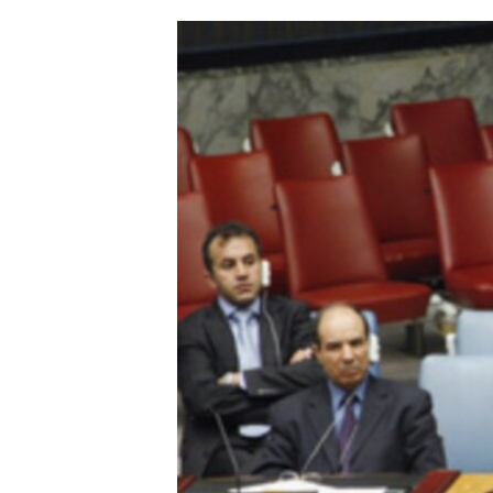
ՄԻՋԱԶԳԱՅԻՆ
ՄՇԱԿՈՒՅԹ
ՍՊՈՐՏ
ՄԵԿՆԱԲԱՆՈՒԹՅՈՒՆ
ՏՏ ԵՒ ԻՆՏԵՐՆԵՏ
ԿՈՐՈՆԱՎԻՐՈՒՍ
ԱՐԽԻՎ
ՏԵՍԱՆՅՈՒԹԵՐ
ԲԱՆԱՎԵՃ
ՁԳՏԵԼՈՎ ԼԱՎԱԳՈՒՅՆԻՆ
ՓՈԴՔԱՍԹ