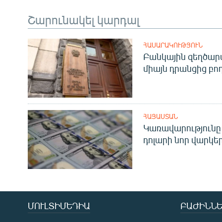
Շարունակել կարդալ
ՀԱՍԱՐԱԿՈՒԹՅՈՒՆ
Բանկային զեղծարա
միայն դրանցից բող
ՀԱՅԱՍՏԱՆ
Կառավարությունը 
դոլարի նոր վարկեր
ՄՈՒԼՏԻՄԵԴԻԱ
ԲԱԺԻՆՆԵ