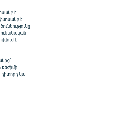
ոսանք է
ափսոսանք է
ծունեությունը
արունակական
ովվում է
անից`
 ռեժիմի
 դիտորդ կա,