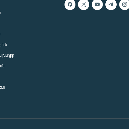
ն
ն
յուն
 խնդիր
ան
նետ