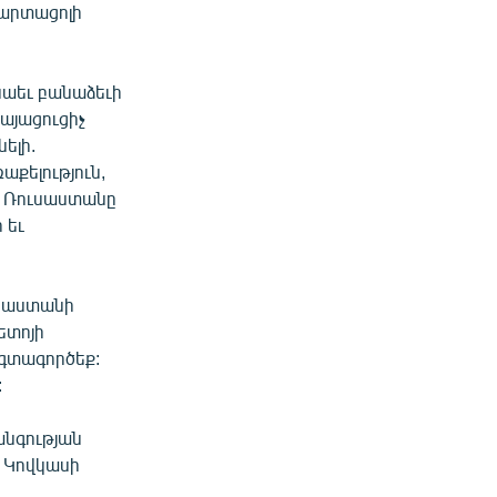
 արտացոլի
նաեւ բանաձեւի
կայացուցիչ
ելի.
աքելություն,
եւ Ռուսաստանը
 եւ
Վրաստանի
ետոյի
 օգտագործեք:
:
անգության
ն Կովկասի