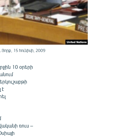
որք, 15 հունիսի, 2009
րջին 10 օրերի
անում
 երկուշաբթի
 է
րել
մ
ականի ռուս –
Օսիայի