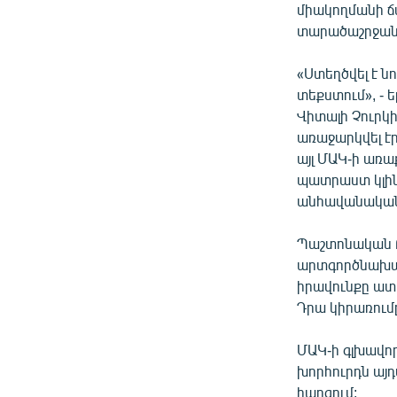
միակողմանի ճ
տարածաշրջանո
«Ստեղծվել է ն
տեքստում», - 
Վիտալի Չուրկի
առաջարկվել էր
այլ ՄԱԿ-ի առա
պատրաստ կլինե
անհավանական
Պաշտոնական Թ
արտգործնախար
իրավունքը ատո
Դրա կիրառումը
ՄԱԿ-ի գլխավո
խորհուրդն այ
հարցում: