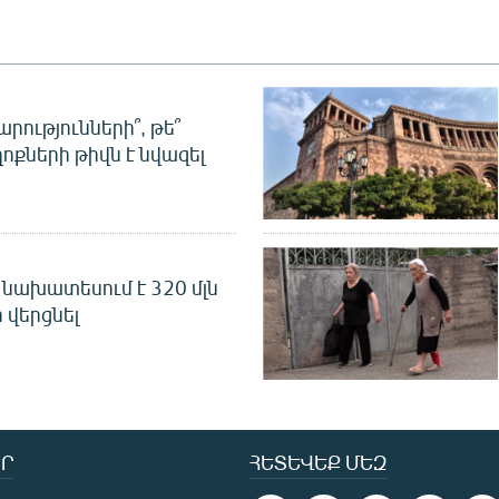
րությունների՞, թե՞
ոքների թիվն է նվազել
նախատեսում է 320 մլն
 վերցնել
Ր
ՀԵՏԵՎԵՔ ՄԵԶ