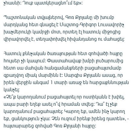
չհասնի: Դուք պատկերացնո՞ւմ եք»:
Պաշտոնական տվյալներով, Գոռ Քլոյանը մի խումբ
մարդկանց հետ գնացել է Մաշտոց-Գրիգոր Լուսավորիչ
խաչմերուկի կամրջի մոտ, որտեղ էլ հատուկ միջոցից
վիրավորվել է, տեղափոխվել հիվանդանոց ու մահացել:
Հատուկ քննչական ծառայության հետ զոհվածի հայրը
հույսեր չի կապում: Փաստահավաք խմբի լուծարումից
հետո սա մահվան հանգամանքների բացահայտմամբ
զբաղվող միակ մարմինն է: Սարգիս Քլոյանն ասաց, որ
իրեն վերջին անգամ 1 տարի առաջ են հարցաքննության
կանչել:
«Չե՞ք կարողանում բացահայտել որ ոստիկանն է խփել,
ապա բարի եղեք ասել ո՞վ հրաման տվեց: Դա՞ էլ չեք
կարողանում բացահայտել: Կարող եք, ամեն ինչ կարող
եք, ցանկություն չկա: Չեն ուզում իրենք իրենց դատեն», -
հայտարարեց զոհված Գոռ Քլոյանի հայրը: