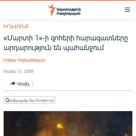
Մատչելիության
հղումներ
Անցնել
ԻՐԱՎՈՒՆՔ
հիմնական
ԱԶԱՏՈՒԹՅՈՒՆ TV
«Մարտի 1»-ի զոհերի հարազատները
բովանդակությանը
ՀԱՅԱՍՏԱՆ
Անցնել
արդարություն են պահանջում
հիմնական
ՔԱՂԱՔԱԿԱՆ
մենյուին
Իրինա Հովհաննիսյան
ԸՆՏՐՈՒԹՅՈՒՆՆԵՐ 2026
Որոնում
հունիս 13, 2009
ԻՐԱՎՈՒՆՔ
Կիսվել
ՀԱՍԱՐԱԿՈՒԹՅՈՒՆ
ՏՆՏԵՍՈՒԹՅՈՒՆ
Ավելացրեք մեզ Google-ում
ՂԱՐԱԲԱՂ
ՊԱՏԵՐԱԶՄԻ 6 ՇԱԲԱԹՆԵՐԸ
ՏԱՐԱԾԱՇՐՋԱՆ