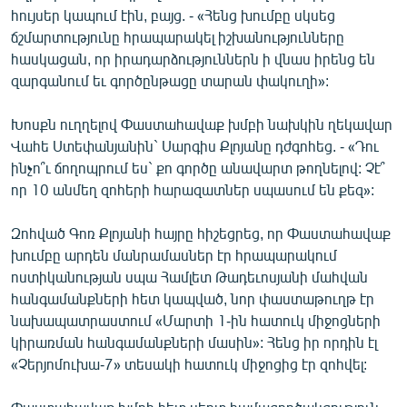
հույսեր կապում էին, բայց. - «Հենց խումբը սկսեց
English
ճշմարտությունը հրապարակել իշխանությունները
Русский
հասկացան, որ իրադարձություններն ի վնաս իրենց են
զարգանում եւ գործընթացը տարան փակուղի»:
ՀԵՏԵՎԵՔ ՄԵԶ
Խոսքն ուղղելով Փաստահավաք խմբի նախկին ղեկավար
Վահե Ստեփանյանին` Սարգիս Քլոյանը դժգոհեց. - «Դու
ինչո՞ւ ճողոպրում ես` քո գործը անավարտ թողնելով: Չէ՞
որ 10 անմեղ զոհերի հարազատներ սպասում են քեզ»:
«Ազատության» բոլոր կայքերը
Զոհված Գոռ Քլոյանի հայրը հիշեցրեց, որ Փաստահավաք
խումբը արդեն մանրամասներ էր հրապարակում
ոստիկանության սպա Համլետ Թադեւոսյանի մահվան
հանգամանքների հետ կապված, նոր փաստաթուղթ էր
նախապատրաստում «Մարտի 1-ին հատուկ միջոցների
կիրառման հանգամանքների մասին»: Հենց իր որդին էլ
«Չերյոմուխա-7» տեսակի հատուկ միջոցից էր զոհվել: