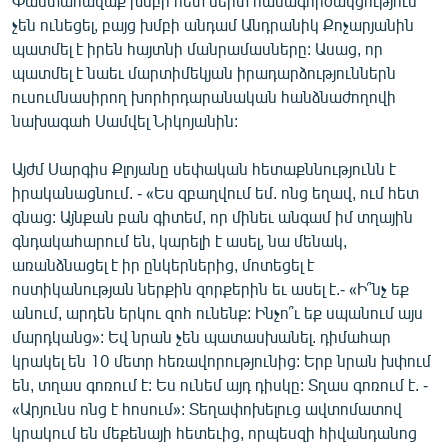
Փաստահավաք խմբի հետ սերտ համագործակցություն
չեն ունեցել, բայց խմբի անդամ Անդրանիկ Քոչարյանին
պատմել է իրեն հայտնի մանրամասները: Ասաց, որ
պատմել է նաեւ մարտիմեկյան իրադարձություններն
ուսումնասիրող խորհրդարանական հանձնաժողովի
նախագահ Սամվել Նիկոյանին:
Այժմ Սարգիս Քլոյանը սեփական հետաքննությունն է
իրականացնում. - «Ես զբաղվում եմ. ոնց եղավ, ում հետ
գնաց: Այնքան բան գիտեմ, որ մինեւ անգամ իմ տղային
գնդակահարում են, կարելի է ասել, նա մենակ,
առանձնացել է իր ընկերներից, մոտեցել է
ոստիկանության ներքին զորքերին եւ ասել է.- «Ի՞նչ եք
անում, արդեն երկու զոհ ունենք: Ինչո՞ւ եք սպանում այս
մարդկանց»: Եվ նրան չեն պատասխանել. դիմահար
կրակել են 10 մետր հեռավորությունից: Երբ նրան խփում
են, տղաս գոռում է: Ես ունեմ այդ դիսկը: Տղաս գոռում է. -
«Արյունս ոնց է հոսում»: Տեղափոխելուց ավտոմատով
կրակում են մեքենայի հետեւից, որպեսզի հիվանդանոց