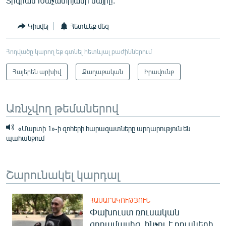
Տիգրան Խաչատրյանի մայրը:
Կիսվել
Հետևեք մեզ
Հոդվածը կարող եք գտնել հետևյալ բաժիններում
Հայերեն արխիվ
Քաղաքական
Իրավունք
Առնչվող թեմաներով
«Մարտի 1»-ի զոհերի հարազատները արդարություն են
պահանջում
Շարունակել կարդալ
ՀԱՍԱՐԱԿՈՒԹՅՈՒՆ
Փախուստ ռուսական
զորամասից. ինչու է ռուսների