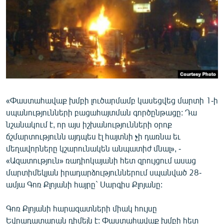
ՄԻՋԱԶԳԱՅԻՆ
ՄՇԱԿՈՒՅԹ
ՍՊՈՐՏ
ՄԵԿՆԱԲԱՆՈՒԹՅՈՒՆ
ՏՏ ԵՒ ԻՆՏԵՐՆԵՏ
ԿՈՐՈՆԱՎԻՐՈՒՍ
«Փաստահավաք խմբի լուծարմամբ կասեցվեց մարտի 1-ի
սպանությունների բացահայտման գործընթացը: Դա
ԱՐԽԻՎ
նշանակում է, որ այս իշխանությունների օրոք
ՏԵՍԱՆՅՈՒԹԵՐ
ճշմարտությունն այդպես էլ հայտնի չի դառնա եւ
մեղավորները կշարունակեն անպատիժ մնալ», -
ԲԱՆԱՎԵՃ
«Ազատություն» ռադիոկայանի հետ զրույցում ասաց
ՁԳՏԵԼՈՎ ԼԱՎԱԳՈՒՅՆԻՆ
մարտիմեկյան իրադարձություններում սպանված 28-
ամյա Գոռ Քլոյանի հայրը` Սարգիս Քլոյանը:
ՓՈԴՔԱՍԹ
Գոռ Քլոյանի հարազատների միակ հույսը
Հայերեն
Եվրադատարան դիմելն է: Փաստահավաք խմբի հետ