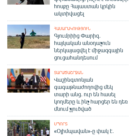
հոսքը Հայաստան կրկին
ակտիվացել
ՀԱՍԱՐԱԿՈՒԹՅՈՒՆ
Գյումրիից Փարիզ․
հայկական անօդաչուն
ներկայացվել է միջազգային
ցուցահանդեսում
ՏԱՐԱԾԱՇՐՋԱՆ
Վաշինգտոնյան
գագաթնաժողովից մեկ
տարի անց. ուր են հասել
կողմերը և ինչ հարցեր են դեռ
մնում չլուծված
ՍՊՈՐՏ
«Օլիմպավան»-ը փակ է.