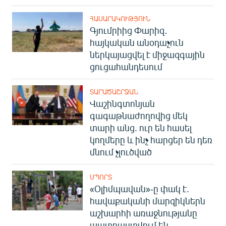
ՀԱՍԱՐԱԿՈՒԹՅՈՒՆ
Գյումրիից Փարիզ․
հայկական անօդաչուն
ներկայացվել է միջազգային
ցուցահանդեսում
ՏԱՐԱԾԱՇՐՋԱՆ
Վաշինգտոնյան
գագաթնաժողովից մեկ
տարի անց. ուր են հասել
կողմերը և ինչ հարցեր են դեռ
մնում չլուծված
ՍՊՈՐՏ
«Օլիմպավան»-ը փակ է.
հավաքականի մարզիկներն
աշխարհի առաջնությանը
պատրաստվում են