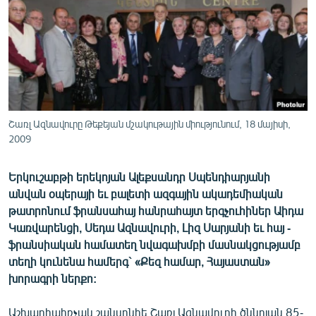
ՄԻՋԱԶԳԱՅԻՆ
ՄՇԱԿՈՒՅԹ
ՍՊՈՐՏ
ՄԵԿՆԱԲԱՆՈՒԹՅՈՒՆ
ՏՏ ԵՒ ԻՆՏԵՐՆԵՏ
Շառլ Ազնավուրը Թեքեյան մշակութային միությունում, 18 մայիսի,
ԿՈՐՈՆԱՎԻՐՈՒՍ
2009
ԱՐԽԻՎ
Երկուշաբթի երեկոյան Ալեքսանդր Սպենդիարյանի
ՏԵՍԱՆՅՈՒԹԵՐ
անվան օպերայի եւ բալետի ազգային ակադեմիական
թատրոնում ֆրանսահայ հանրահայտ երգչուհիներ Աիդա
ԲԱՆԱՎԵՃ
Կառվարենցի, Սեդա Ազնավուրի, Լիզ Սարյանի եւ հայ -
ՁԳՏԵԼՈՎ ԼԱՎԱԳՈՒՅՆԻՆ
ֆրանսիական համատեղ նվագախմբի մասնակցությամբ
տեղի կունենա համերգ` «Քեզ համար, Հայաստան»
ՓՈԴՔԱՍԹ
խորագրի ներքո:
Հայերեն
Աշխարհահռչակ շանսոնիե Շառլ Ազնավուրի ծննդյան 85-