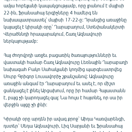
English
ամյա հոբելյանի կապակցությամբ, որը լրանում է մայիսի
22-ին, ֆրանսահայ երգիչները 4 համերգ են
Русский
նախապատրաստել` մայիսի 17-22-ը: Դրանցից առաջինը
կայացել է կիրակի օրը` Ղարաբաղում, Ստեփանակերտի
ՀԵՏԵՎԵՔ ՄԵԶ
Վերածննդի հրապարակում, Շառլ Ազնավուրի
ներկայությամբ:
Հայ ժողովրդի առջեւ բացառիկ ծառայությունների եւ
վաստակի համար Շառլ Ազնավուրը Լեռնային Ղարաբաղի
նախագահ Բակո Սահակյանի կողմից պարգեւատրվեց
«Ազատության» բոլոր կայքերը
Սուրբ Գրիգոր Լուսավորիչ շքանշանով: Ազնավուրը
առաջին անգամ էր Ղարաբաղում եւ ասել է, որ միշտ
ցանկացել է լինել Արցախում, որը իր համար Հայաստանն
է, բայց չի կարողացել գալ: Նա հույս է հայտնել, որ սա իր
վերջին այցը չի լինի:
Կիրակի օրը արդեն իր ավագ քրոջ` Աիդա Կառվարենցի,
դստեր` Սեդա Ազնավուրի, Լիզ Սարյանի եւ ֆրանսահայ