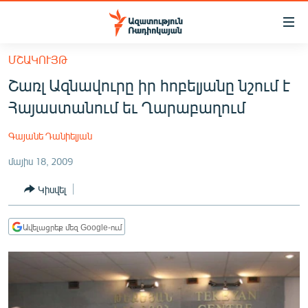
Մատչելիության
հղումներ
Անցնել
ՄՇԱԿՈՒՅԹ
հիմնական
ԱԶԱՏՈՒԹՅՈՒՆ TV
Շառլ Ազնավուրը իր հոբելյանը նշում է
բովանդակությանը
ՀԱՅԱՍՏԱՆ
Անցնել
Հայաստանում եւ Ղարաբաղում
հիմնական
ՔԱՂԱՔԱԿԱՆ
մենյուին
Գայանե Դանիելյան
ԸՆՏՐՈՒԹՅՈՒՆՆԵՐ 2026
Որոնում
մայիս 18, 2009
ԻՐԱՎՈՒՆՔ
Կիսվել
ՀԱՍԱՐԱԿՈՒԹՅՈՒՆ
ՏՆՏԵՍՈՒԹՅՈՒՆ
Ավելացրեք մեզ Google-ում
ՂԱՐԱԲԱՂ
ՊԱՏԵՐԱԶՄԻ 6 ՇԱԲԱԹՆԵՐԸ
ՏԱՐԱԾԱՇՐՋԱՆ