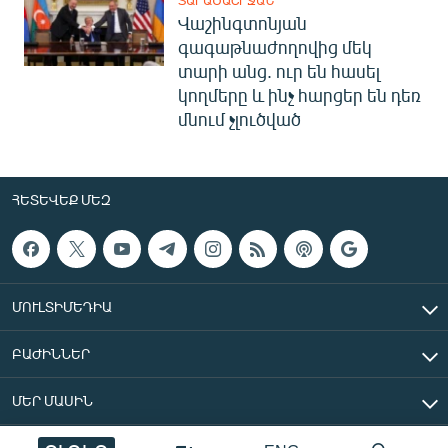
ՏԱՐԱԾԱՇՐՋԱՆ
Վաշինգտոնյան
գագաթնաժողովից մեկ
տարի անց. ուր են հասել
կողմերը և ինչ հարցեր են դեռ
մնում չլուծված
ՀԵՏԵՎԵՔ ՄԵԶ
ՄՈՒԼՏԻՄԵԴԻԱ
ԲԱԺԻՆՆԵՐ
ՄԵՐ ՄԱՍԻՆ