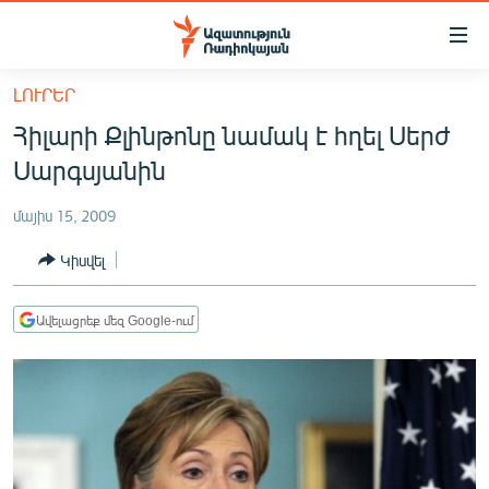
Մատչելիության
հղումներ
Անցնել
ԼՈՒՐԵՐ
հիմնական
ԱԶԱՏՈՒԹՅՈՒՆ TV
Հիլարի Քլինթոնը նամակ է հղել Սերժ
բովանդակությանը
ՀԱՅԱՍՏԱՆ
Անցնել
Սարգսյանին
հիմնական
ՔԱՂԱՔԱԿԱՆ
մենյուին
մայիս 15, 2009
ԸՆՏՐՈՒԹՅՈՒՆՆԵՐ 2026
Որոնում
Կիսվել
ԻՐԱՎՈՒՆՔ
ՀԱՍԱՐԱԿՈՒԹՅՈՒՆ
Ավելացրեք մեզ Google-ում
ՏՆՏԵՍՈՒԹՅՈՒՆ
ՂԱՐԱԲԱՂ
ՊԱՏԵՐԱԶՄԻ 6 ՇԱԲԱԹՆԵՐԸ
ՏԱՐԱԾԱՇՐՋԱՆ