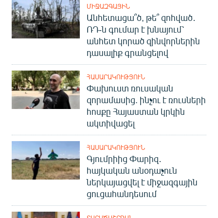
ՄԻՋԱԶԳԱՅԻՆ
Անհետացա՞ծ, թե՞ զոհված․
ՌԴ-ն գումար է խնայում՝
անհետ կորած զինվորներին
դասալիք գրանցելով
ՀԱՍԱՐԱԿՈՒԹՅՈՒՆ
Փախուստ ռուսական
զորամասից. ինչու է ռուսների
հոսքը Հայաստան կրկին
ակտիվացել
ՀԱՍԱՐԱԿՈՒԹՅՈՒՆ
Գյումրիից Փարիզ․
հայկական անօդաչուն
ներկայացվել է միջազգային
ցուցահանդեսում