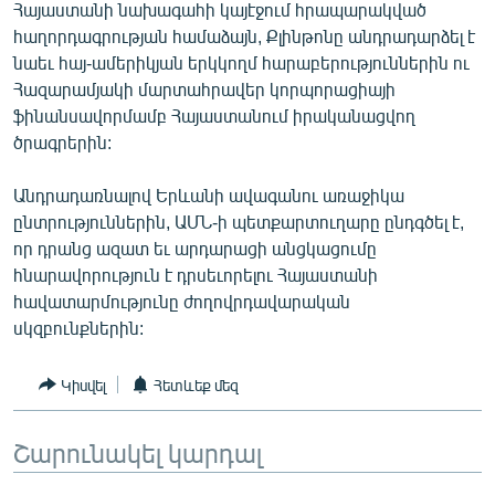
Հայաստանի նախագահի կայէջում հրապարակված
English
հաղորդագրության համաձայն, Քլինթոնը անդրադարձել է
Русский
նաեւ հայ-ամերիկյան երկկողմ հարաբերություններին ու
Հազարամյակի մարտահրավեր կորպորացիայի
ֆինանսավորմամբ Հայաստանում իրականացվող
ՀԵՏԵՎԵՔ ՄԵԶ
ծրագրերին:
Անդրադառնալով Երևանի ավագանու առաջիկա
ընտրություններին, ԱՄՆ-ի պետքարտուղարը ընդգծել է,
որ դրանց ազատ եւ արդարացի անցկացումը
«Ազատության» բոլոր կայքերը
հնարավորություն է դրսեւորելու Հայաստանի
հավատարմությունը ժողովրդավարական
սկզբունքներին:
Կիսվել
Հետևեք մեզ
Շարունակել կարդալ