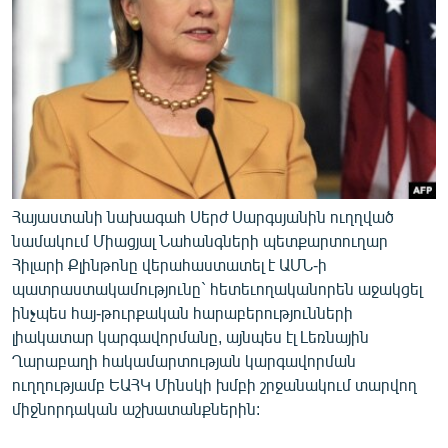
ՄԻՋԱԶԳԱՅԻՆ
ՄՇԱԿՈՒՅԹ
ՍՊՈՐՏ
ՄԵԿՆԱԲԱՆՈՒԹՅՈՒՆ
ՏՏ ԵՒ ԻՆՏԵՐՆԵՏ
ԿՈՐՈՆԱՎԻՐՈՒՍ
Հայաստանի նախագահ Սերժ Սարգսյանին ուղղված
ԱՐԽԻՎ
նամակում Միացյալ Նահանգների պետքարտուղար
Հիլարի Քլինթոնը վերահաստատել է ԱՄՆ-ի
ՏԵՍԱՆՅՈՒԹԵՐ
պատրաստակամությունը` հետեւողականորեն աջակցել
ԲԱՆԱՎԵՃ
ինչպես հայ-թուրքական հարաբերությունների
լիակատար կարգավորմանը, այնպես էլ Լեռնային
ՁԳՏԵԼՈՎ ԼԱՎԱԳՈՒՅՆԻՆ
Ղարաբաղի հակամարտության կարգավորման
ՓՈԴՔԱՍԹ
ուղղությամբ ԵԱՀԿ Մինսկի խմբի շրջանակում տարվող
միջնորդական աշխատանքներին:
Հայերեն