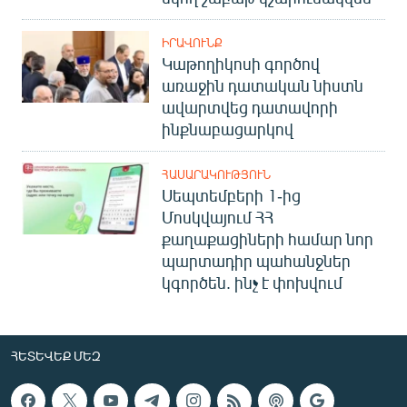
ԻՐԱՎՈՒՆՔ
Կաթողիկոսի գործով
առաջին դատական նիստն
ավարտվեց դատավորի
ինքնաբացարկով
ՀԱՍԱՐԱԿՈՒԹՅՈՒՆ
Սեպտեմբերի 1-ից
Մոսկվայում ՀՀ
քաղաքացիների համար նոր
պարտադիր պահանջներ
կգործեն. ինչ է փոխվում
ՀԵՏԵՎԵՔ ՄԵԶ