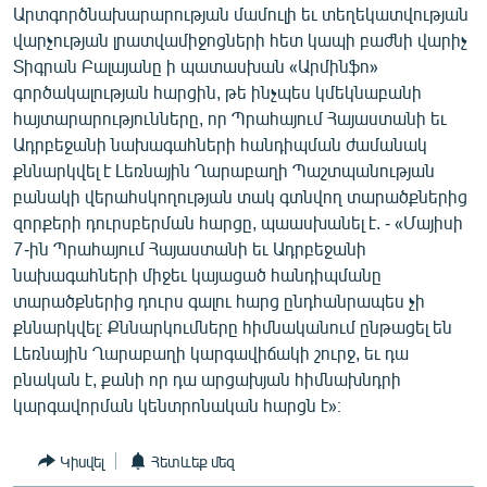
Արտգործնախարարության մամուլի եւ տեղեկատվության
ՄԻՋԱԶԳԱՅԻՆ
վարչության լրատվամիջոցների հետ կապի բաժնի վարիչ
ՄՇԱԿՈՒՅԹ
Տիգրան Բալայանը ի պատասխան «Արմինֆո»
գործակալության հարցին, թե ինչպես կմեկնաբանի
ՍՊՈՐՏ
հայտարարությունները, որ Պրահայում Հայաստանի եւ
ՄԵԿՆԱԲԱՆՈՒԹՅՈՒՆ
Ադրբեջանի նախագահների հանդիպման ժամանակ
քննարկվել է Լեռնային Ղարաբաղի Պաշտպանության
ՏՏ ԵՒ ԻՆՏԵՐՆԵՏ
բանակի վերահսկողության տակ գտնվող տարածքներից
ԿՈՐՈՆԱՎԻՐՈՒՍ
զորքերի դուրսբերման հարցը, պաասխանել է. - «Մայիսի
7-ին Պրահայում Հայաստանի եւ Ադրբեջանի
ԱՐԽԻՎ
նախագահների միջեւ կայացած հանդիպմանը
ՏԵՍԱՆՅՈՒԹԵՐ
տարածքներից դուրս գալու հարց ընդհանրապես չի
քննարկվել։ Քննարկումները հիմնականում ընթացել են
ԲԱՆԱՎԵՃ
Լեռնային Ղարաբաղի կարգավիճակի շուրջ, եւ դա
ՁԳՏԵԼՈՎ ԼԱՎԱԳՈՒՅՆԻՆ
բնական է, քանի որ դա արցախյան հիմնախնդրի
կարգավորման կենտրոնական հարցն է»։
ՓՈԴՔԱՍԹ
Կիսվել
Հետևեք մեզ
Հայերեն