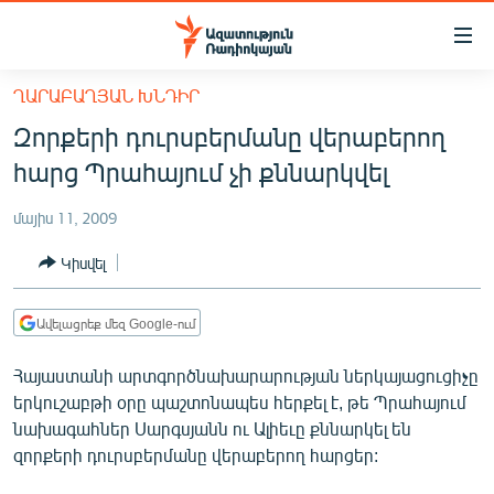
Մատչելիության
հղումներ
Անցնել
ՂԱՐԱԲԱՂՅԱՆ ԽՆԴԻՐ
հիմնական
ԱԶԱՏՈՒԹՅՈՒՆ TV
Զորքերի դուրսբերմանը վերաբերող
բովանդակությանը
ՀԱՅԱՍՏԱՆ
Անցնել
հարց Պրահայում չի քննարկվել
հիմնական
ՔԱՂԱՔԱԿԱՆ
մենյուին
մայիս 11, 2009
ԸՆՏՐՈՒԹՅՈՒՆՆԵՐ 2026
Որոնում
Կիսվել
ԻՐԱՎՈՒՆՔ
ՀԱՍԱՐԱԿՈՒԹՅՈՒՆ
Ավելացրեք մեզ Google-ում
ՏՆՏԵՍՈՒԹՅՈՒՆ
Հայաստանի արտգործնախարարության ներկայացուցիչը
ՂԱՐԱԲԱՂ
երկուշաբթի օրը պաշտոնապես հերքել է, թե Պրահայում
նախագահներ Սարգսյանն ու Ալիեւը քննարկել են
ՊԱՏԵՐԱԶՄԻ 6 ՇԱԲԱԹՆԵՐԸ
զորքերի դուրսբերմանը վերաբերող հարցեր:
ՏԱՐԱԾԱՇՐՋԱՆ