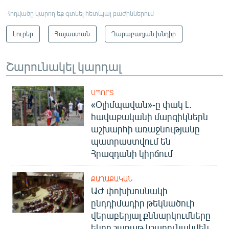
English
Հոդվածը կարող եք գտնել հետևյալ բաժիններում
Русский
Լուրեր
Հայաստան
Ղարաբաղյան խնդիր
ՀԵՏԵՎԵՔ ՄԵԶ
Շարունակել կարդալ
ՍՊՈՐՏ
«Օլիմպավան»-ը փակ է.
հավաքականի մարզիկներն
«Ազատության» բոլոր կայքերը
աշխարհի առաջնությանը
պատրաստվում են
Հրազդանի կիրճում
ՔԱՂԱՔԱԿԱՆ
ԱԺ փոխխոսնակի
ընդդիմադիր թեկնածուի
վերաբերյալ քննարկումները
եկող շաբաթ կշարունակվեն