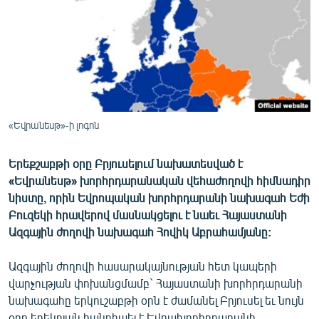
ՄԻՋԱԶԳԱՅԻՆ
ՄՇԱԿՈՒՅԹ
ՍՊՈՐՏ
ՄԵԿՆԱԲԱՆՈՒԹՅՈՒՆ
ՏՏ ԵՒ ԻՆՏԵՐՆԵՏ
«Եվրանեսթ»-ի լոգոն
ԿՈՐՈՆԱՎԻՐՈՒՍ
Երեքշաբթի օրը Բրյուսելում նախատեսված է
ԱՐԽԻՎ
«Եվրանեսթ» խորհրդարանական վեհաժողովի հիմնադիր
ՏԵՍԱՆՅՈՒԹԵՐ
նիստը, որին Եվրոպական խորհրդարանի նախագահ Եժի
Բուզեկի հրավերով մասնակցելու է նաեւ Հայաստանի
ԲԱՆԱՎԵՃ
Ազգային ժողովի նախագահ Հովիկ Աբրահամյանը:
ՁԳՏԵԼՈՎ ԼԱՎԱԳՈՒՅՆԻՆ
Ազգային ժողովի հասարակայնության հետ կապերի
ՓՈԴՔԱՍԹ
վարչության փոխանցմամբ` Հայաստանի խորհրդարանի
նախագահը երկուշաբթի օրն է ժամանել Բրյուսել եւ նույն
Հայերեն
օրը երեկոյան հանդիպել է Եվրախորհրդարանի