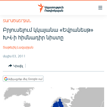
Մատչելիության
հղումներ
Անցնել
ՏԱՐԱԾԱՇՐՋԱՆ
հիմնական
ԱԶԱՏՈՒԹՅՈՒՆ TV
Բրյուսելում կկայանա «Եվրանեսթ»
բովանդակությանը
ՀԱՅԱՍՏԱՆ
Անցնել
ԽՎ-ի հիմնադիր նիստը
հիմնական
ՔԱՂԱՔԱԿԱՆ
մենյուին
Տաթեւիկ Լազարյան
ԸՆՏՐՈՒԹՅՈՒՆՆԵՐ 2026
Որոնում
մայիս 03, 2011
ԻՐԱՎՈՒՆՔ
Կիսվել
ՀԱՍԱՐԱԿՈՒԹՅՈՒՆ
ՏՆՏԵՍՈՒԹՅՈՒՆ
Ավելացրեք մեզ Google-ում
ՂԱՐԱԲԱՂ
ՊԱՏԵՐԱԶՄԻ 6 ՇԱԲԱԹՆԵՐԸ
ՏԱՐԱԾԱՇՐՋԱՆ