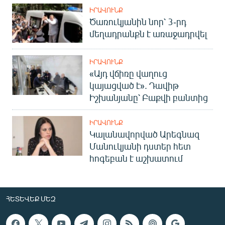
ԻՐԱՎՈՒՆՔ
Ծառուկյանին նոր՝ 3-րդ
մեղադրանքն է առաջադրվել
ԻՐԱՎՈՒՆՔ
«Այդ վճիռը վաղուց
կայացված է». Դավիթ
Իշխանյանը՝ Բաքվի բանտից
ԻՐԱՎՈՒՆՔ
Կալանավորված Արեգնազ
Մանուկյանի դստեր հետ
հոգեբան է աշխատում
ՀԵՏԵՎԵՔ ՄԵԶ