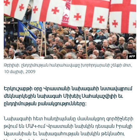
ՄԻՋԱԶԳԱՅԻՆ
ՄՇԱԿՈՒՅԹ
ՍՊՈՐՏ
ՄԵԿՆԱԲԱՆՈՒԹՅՈՒՆ
ՏՏ ԵՒ ԻՆՏԵՐՆԵՏ
ԿՈՐՈՆԱՎԻՐՈՒՍ
Թբիլիսի. ընդդիմության հանրահավաքը խորհրդարանի շենքի մոտ,
10 մայիսի, 2009
ԱՐԽԻՎ
ՏԵՍԱՆՅՈՒԹԵՐ
Երկուշաբթի օրը Վրաստանի նախագահի նստավայրում
ԲԱՆԱՎԵՃ
մեկնարկեցին նախագահ Միխեիլ Սահակաշվիլիի եւ
ընդդիմության բանակցությունները:
ՁԳՏԵԼՈՎ ԼԱՎԱԳՈՒՅՆԻՆ
ՓՈԴՔԱՍԹ
Նախագահի հետ հանդիպմանը մասնակցող գործիչների
թվում են ՄԱԿ-ում Վրաստանի նախկին դեսպան Իրակլի
Ալասանիան եւ նախագահության նախկին թեկնածու
Հայերեն