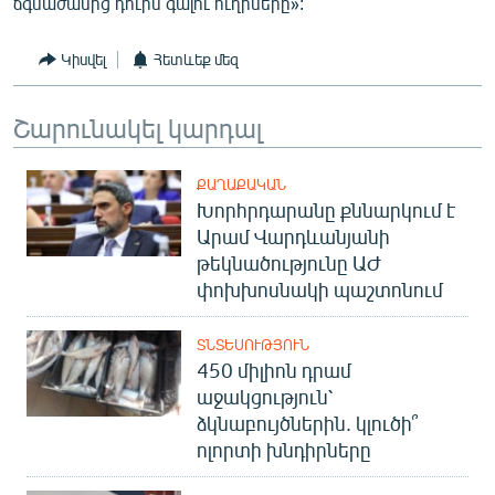
ճգնաժամից դուրս գալու ուղիները»:
Կիսվել
Հետևեք մեզ
Շարունակել կարդալ
ՔԱՂԱՔԱԿԱՆ
Խորհրդարանը քննարկում է
Արամ Վարդևանյանի
թեկնածությունը ԱԺ
փոխխոսնակի պաշտոնում
ՏՆՏԵՍՈՒԹՅՈՒՆ
450 միլիոն դրամ
աջակցություն՝
ձկնաբույծներին. կլուծի՞
ոլորտի խնդիրները