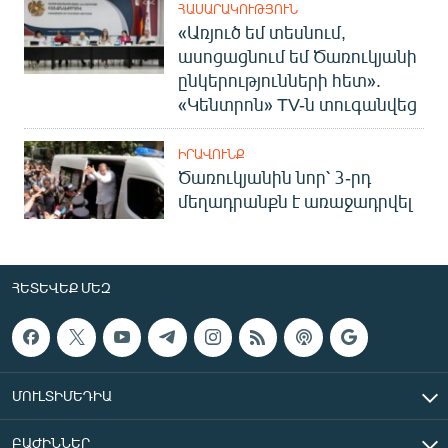
ՀԱՍԱՐԱԿՈՒԹՅՈՒՆ
«Առյուծ եմ տեսնում,
ասոցացնում եմ Ծառուկյանի
ընկերությունների հետ».
«Կենտրոն» TV-ն տուգանվեց
ԻՐԱՎՈՒՆՔ
Ծառուկյանին նոր՝ 3-րդ
մեղադրանքն է առաջադրվել
ՀԵՏԵՎԵՔ ՄԵԶ
ՄՈՒԼՏԻՄԵԴԻԱ
ԲԱԺԻՆՆԵՐ