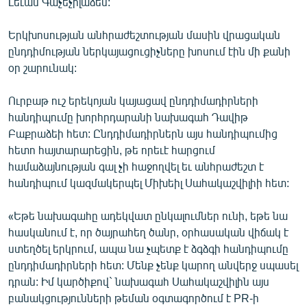
Լեւան Գաչեչիլաձեն:
English
Երկխոսության անհրաժեշտության մասին վրացական
Русский
ընդդիմության ներկայացուցիչները խոսում էին մի քանի
օր շարունակ:
ՀԵՏԵՎԵՔ ՄԵԶ
Ուրբաթ ուշ երեկոյան կայացավ ընդդիմադիրների
հանդիպումը խորհրդարանի նախագահ Դավիթ
Բաքրաձեի հետ: Ընդդիմադիրներն այս հանդիպումից
հետո հայտարարեցին, թե որեւէ հարցում
համաձայնության գալ չի հաջողվել եւ անհրաժեշտ է
«Ազատության» բոլոր կայքերը
հանդիպում կազմակերպել Միխեիլ Սահակաշվիլիի հետ:
«Եթե նախագահը ադեկվատ ընկալումներ ունի, եթե նա
հասկանում է, որ ծայրահեղ ծանր, օրհասական վիճակ է
ստեղծել երկրում, ապա նա չպետք է ձգձգի հանդիպումը
ընդդիմադիրների հետ: Մենք չենք կարող անվերջ սպասել
դրան: Իմ կարծիքով` նախագահ Սահակաշվիլին այս
բանակցությունների թեման օգտագործում է PR-ի