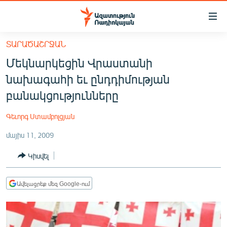
Մատչելիության
հղումներ
Անցնել
ՏԱՐԱԾԱՇՐՋԱՆ
հիմնական
ԱԶԱՏՈՒԹՅՈՒՆ TV
Մեկնարկեցին Վրաստանի
բովանդակությանը
ՀԱՅԱՍՏԱՆ
Անցնել
նախագահի եւ ընդդիմության
հիմնական
ՔԱՂԱՔԱԿԱՆ
բանակցությունները
մենյուին
ԸՆՏՐՈՒԹՅՈՒՆՆԵՐ 2026
Որոնում
Գեւորգ Ստամբոլցյան
ԻՐԱՎՈՒՆՔ
մայիս 11, 2009
ՀԱՍԱՐԱԿՈՒԹՅՈՒՆ
Կիսվել
ՏՆՏԵՍՈՒԹՅՈՒՆ
ՂԱՐԱԲԱՂ
Ավելացրեք մեզ Google-ում
ՊԱՏԵՐԱԶՄԻ 6 ՇԱԲԱԹՆԵՐԸ
ՏԱՐԱԾԱՇՐՋԱՆ