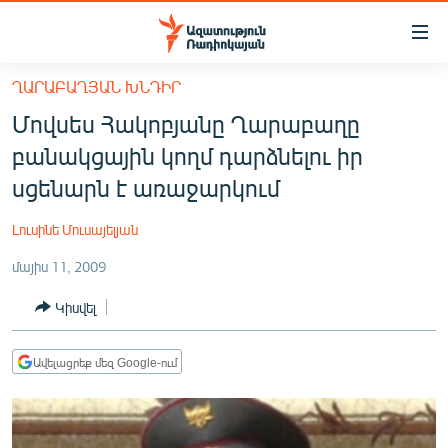
Մատչելիության
հղումներ
Անցնել
ՂԱՐԱԲԱՂՅԱՆ ԽՆԴԻՐ
հիմնական
ԱԶԱՏՈՒԹՅՈՒՆ TV
Մովսես Հակոբյանը Ղարաբաղը
բովանդակությանը
ՀԱՅԱՍՏԱՆ
Անցնել
բանակցային կողմ դարձնելու իր
հիմնական
ՔԱՂԱՔԱԿԱՆ
սցենարն է առաջարկում
մենյուին
ԸՆՏՐՈՒԹՅՈՒՆՆԵՐ 2026
Որոնում
Լուսինե Մուսայելյան
ԻՐԱՎՈՒՆՔ
մայիս 11, 2009
ՀԱՍԱՐԱԿՈՒԹՅՈՒՆ
Կիսվել
ՏՆՏԵՍՈՒԹՅՈՒՆ
ՂԱՐԱԲԱՂ
Ավելացրեք մեզ Google-ում
ՊԱՏԵՐԱԶՄԻ 6 ՇԱԲԱԹՆԵՐԸ
ՏԱՐԱԾԱՇՐՋԱՆ