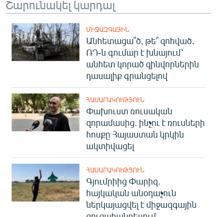
Շարունակել կարդալ
ՄԻՋԱԶԳԱՅԻՆ
Անհետացա՞ծ, թե՞ զոհված․
ՌԴ-ն գումար է խնայում՝
անհետ կորած զինվորներին
դասալիք գրանցելով
ՀԱՍԱՐԱԿՈՒԹՅՈՒՆ
Փախուստ ռուսական
զորամասից. ինչու է ռուսների
հոսքը Հայաստան կրկին
ակտիվացել
ՀԱՍԱՐԱԿՈՒԹՅՈՒՆ
Գյումրիից Փարիզ․
հայկական անօդաչուն
ներկայացվել է միջազգային
ցուցահանդեսում