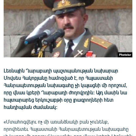
ՄԻՋԱԶԳԱՅԻՆ
ՄՇԱԿՈՒՅԹ
ՍՊՈՐՏ
ՄԵԿՆԱԲԱՆՈՒԹՅՈՒՆ
ՏՏ ԵՒ ԻՆՏԵՐՆԵՏ
ԿՈՐՈՆԱՎԻՐՈՒՍ
Լեռնային Ղարաբաղի պաշտպանության նախարար
ԱՐԽԻՎ
Մովսես Հակոբյանը համոզված է, որ Հայաստանի
ՏԵՍԱՆՅՈՒԹԵՐ
Հանրապետության նախագահը չի կայացնի մի որոշում,
որը վնաս կբերի Ղարաբաղի ժողովրդին: Այդ մասին նա
ԲԱՆԱՎԵՃ
հայտարարեց երկուշաբթի օրը լրագրողների հետ
ՁԳՏԵԼՈՎ ԼԱՎԱԳՈՒՅՆԻՆ
հանդիպման ժամանակ:
ՓՈԴՔԱՍԹ
«Մտահոգվելու ոչ մի առանձնակի բան չունենք,
որովհետեւ Հայաստանի Հանրապետության նախագահը
Հայերեն