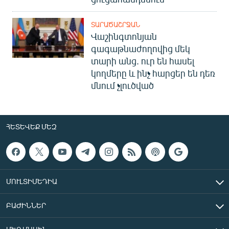
ՏԱՐԱԾԱՇՐՋԱՆ
Վաշինգտոնյան
գագաթնաժողովից մեկ
տարի անց. ուր են հասել
կողմերը և ինչ հարցեր են դեռ
մնում չլուծված
ՀԵՏԵՎԵՔ ՄԵԶ
ՄՈՒԼՏԻՄԵԴԻԱ
ԲԱԺԻՆՆԵՐ