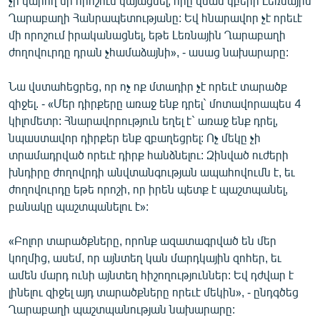
չի կարող մի որոշում կայացնել, որը վնաս կբերի Լեռնային
English
Ղարաբաղի Հանրապետությանը: Եվ հնարավոր չէ որեւէ
մի որոշում իրականացնել, եթե Լեռնային Ղարաբաղի
Русский
ժողովուրդը դրան չհամաձայնի», - ասաց նախարարը:
ՀԵՏԵՎԵՔ ՄԵԶ
Նա վստահեցրեց, որ ոչ ոք մտադիր չէ որեւէ տարածք
զիջել. - «Մեր դիրքերը առաջ ենք դրել` մոտավորապես 4
կիլոմետր: Հնարավորություն եղել է` առաջ ենք դրել,
նպաստավոր դիրքեր ենք զբաղեցրել: Ոչ մեկը չի
տրամադրված որեւէ դիրք հանձնելու: Զինված ուժերի
խնդիրը ժողովրդի անվտանգության ապահովումն է, եւ
«Ազատության» բոլոր կայքերը
ժողովուրդը եթե որոշի, որ իրեն պետք է պաշտպանել,
բանակը պաշտպանելու է»:
«Բոլոր տարածքները, որոնք ազատագրված են մեր
կողմից, ասեմ, որ այնտեղ կան մարդկային զոհեր, եւ
ամեն մարդ ունի այնտեղ հիշողություններ: Եվ դժվար է
լինելու զիջել այդ տարածքները որեւէ մեկին», - ընդգծեց
Ղարաբաղի պաշտպանության նախարարը: