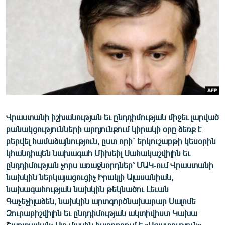
ՄԻՋԱԶԳԱՅԻՆ
ՄՇԱԿՈՒՅԹ
ՍՊՈՐՏ
ՄԵԿՆԱԲԱՆՈՒԹՅՈՒՆ
ՏՏ ԵՒ ԻՆՏԵՐՆԵՏ
ԿՈՐՈՆԱՎԻՐՈՒՍ
Վրաստանի իշխանության եւ ընդդիմության միջեւ լարված
ԱՐԽԻՎ
բանակցությունների արդյունքում կիրակի օրը ձեռք է
ՏԵՍԱՆՅՈՒԹԵՐ
բերվել համաձայնություն, ըստ որի` երկուշաբթի կեսօրին
կհանդիպեն նախագահ Միխեիլ Սահակաշվիլին եւ
ԲԱՆԱՎԵՃ
ընդդիմության չորս առաջնորդներ՝ ՄԱԿ-ում Վրաստանի
ՁԳՏԵԼՈՎ ԼԱՎԱԳՈՒՅՆԻՆ
նախկին ներկայացուցիչ Իրակլի Ալասանիան,
նախագահության նախկին թեկնածու Լեւան
ՓՈԴՔԱՍԹ
Գաչեչիլաձեն, նախկին արտգործնախարար Սալոմե
Զուրաբիշվիլին եւ ընդդիմության ակտիվիստ Կախա
Հայերեն