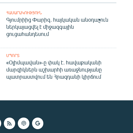
ՀԱՍԱՐԱԿՈՒԹՅՈՒՆ
Գյումրիից Փարիզ․ հայկական անօդաչուն
ներկայացվել է միջազգային
ցուցահանդեսում
ՍՊՈՐՏ
«Օլիմպավան»-ը փակ է. հավաքականի
մարզիկներն աշխարհի առաջնությանը
պատրաստվում են Հրազդանի կիրճում