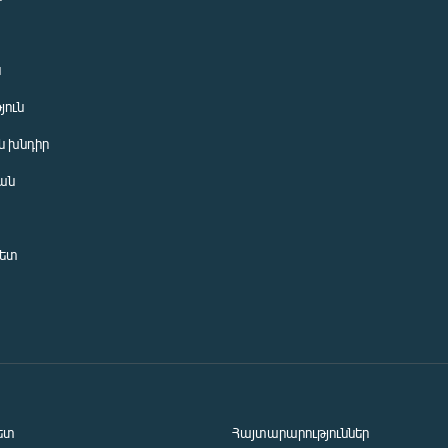
ն
յուն
 խնդիր
ան
նետ
ետ
Հայտարարություններ