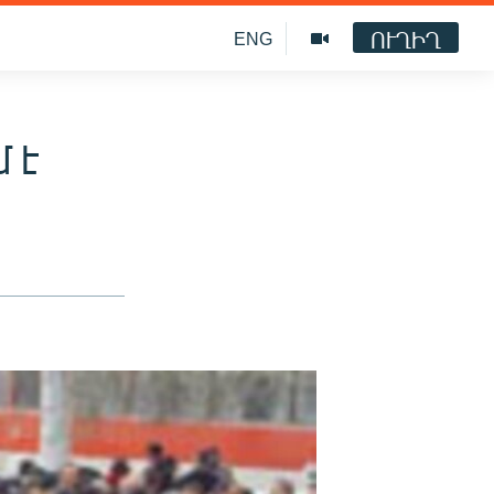
ՈՒՂԻՂ
ENG
 է