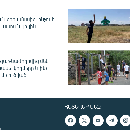
 զորամասից. ինչու է
այաստան կրկին
գաթնաժողովից մեկ
հասել կողմերը և ինչ
ւմ չլուծված
Ր
ՀԵՏԵՎԵՔ ՄԵԶ
ն