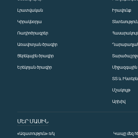
Լրատվական
Իրավունք
Կիրակնօրյա
Տնտեսությու
Ռադիոծրագրեր
Հասարակութ
Առավոտյան ծրագիր
Ղարաբաղյան
Ցերեկային ծրագիր
Տարածաշրջ
Հայերեն
Երեկոյան ծրագիր
Միջազգային
English
ՏՏ և Ինտեր
Русский
Մշակույթ
ՀԵՏԵՎԵՔ ՄԵԶ
Արխիվ
ՄԵՐ ՄԱՍԻՆ
«Ազատություն» ռ/կ
Կապը մեզ հ