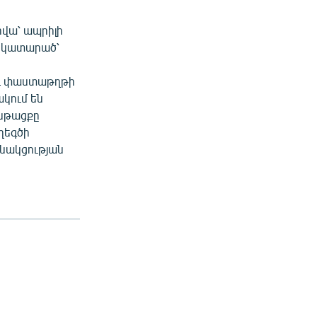
րվա՝ ապրիլի
մ կատարած՝
յդ փաստաթղթի
ակում են
ընթացքը
ղեգծի
սնակցության