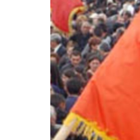
ՄԻՋԱԶԳԱՅԻՆ
ՄՇԱԿՈՒՅԹ
ՍՊՈՐՏ
ՄԵԿՆԱԲԱՆՈՒԹՅՈՒՆ
ՏՏ ԵՒ ԻՆՏԵՐՆԵՏ
ԿՈՐՈՆԱՎԻՐՈՒՍ
ԱՐԽԻՎ
ՏԵՍԱՆՅՈՒԹԵՐ
ԲԱՆԱՎԵՃ
ՁԳՏԵԼՈՎ ԼԱՎԱԳՈՒՅՆԻՆ
ՓՈԴՔԱՍԹ