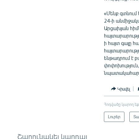
«Մենք գտնում 
24-ի անմիջակ
Արցախյան հի
հայտարարությ
ի հայտ գալը հ
հայտարարությա
ենթադրում է 
փոփոխություն
նպատակահարմա
Կիսվել
Հոդվածը կարող եք
Լուրեր
Տա
Շարունակել կարդալ