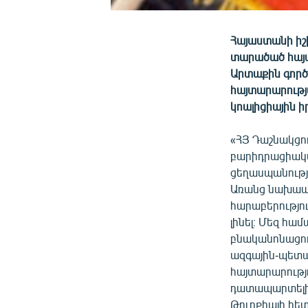
Հայաստանի իշ
տարածած հայտ
Արտաքին գործ
հայտարարությ
կոալիցիային 
«ՀՅ Դաշնակցու
բարիդրացիակա
ցեղասպանությ
Առանց նախապ
հարաբերությո
լինել։ Մեզ հա
բնականոնացում
ազգային-պետա
հայտարարությո
դատապարտելի 
Թուրքիայի հե