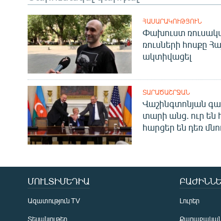
ՀԱՍԱՐԱԿՈՒԹՅՈՒՆ
Փախուստ ռուսական
ռուսների հոսքը Հ
ակտիվացել
ՏԱՐԱԾԱՇՐՋԱՆ
Վաշինգտոնյան գա
տարի անց. ուր են 
հարցեր են դեռ մնո
ՄՈՒԼՏԻՄԵԴԻԱ
ԲԱԺԻՆՆԵ
Ազատություն TV
Լուրեր
Տեսանյութեր
Քաղաքակա