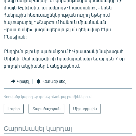
դեպի մայրաքաղաք, եւ գործընթացին կմասնակցի ոչ
միայն Թբիլիսին, այլ ամբողջ Վրաստանը», - երեկ
Հանրային հեռուսաընկերության ուղիղ եթերում
հայտարարել է «Շարժում հանուն միասնական
Վրաստանի» կազմակերպության ղեկավար Էկա
Բեսելիան:
Ընդդիմությունը պահանջում է Վրաստանի նախագահ
Միխեիլ Սահակաշվիլիի հրաժարականը եւ արդեն 7 օր
բողոքի ակցիաներ է անցկացնում։
Կիսվել
Հետևեք մեզ
Հոդվածը կարող եք գտնել հետևյալ բաժիններում
Լուրեր
Տարածաշրջան
Միջազգային
Շարունակել կարդալ