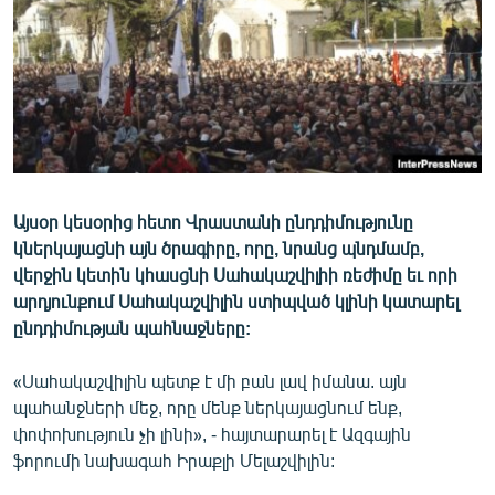
ՄԻՋԱԶԳԱՅԻՆ
ՄՇԱԿՈՒՅԹ
ՍՊՈՐՏ
ՄԵԿՆԱԲԱՆՈՒԹՅՈՒՆ
ՏՏ ԵՒ ԻՆՏԵՐՆԵՏ
ԿՈՐՈՆԱՎԻՐՈՒՍ
Այսօր կեսօրից հետո Վրաստանի ընդդիմությունը
կներկայացնի այն ծրագիրը, որը, նրանց պնդմամբ,
ԱՐԽԻՎ
վերջին կետին կհասցնի Սահակաշվիլիի ռեժիմը եւ որի
ՏԵՍԱՆՅՈՒԹԵՐ
արդյունքում Սահակաշվիլին ստիպված կլինի կատարել
ընդդիմության պահնաջները:
ԲԱՆԱՎԵՃ
ՁԳՏԵԼՈՎ ԼԱՎԱԳՈՒՅՆԻՆ
«Սահակաշվիլին պետք է մի բան լավ իմանա. այն
պահանջների մեջ, որը մենք ներկայացնում ենք,
ՓՈԴՔԱՍԹ
փոփոխություն չի լինի», - հայտարարել է Ազգային
ֆորումի նախագահ Իրաքլի Մելաշվիլին:
Հայերեն