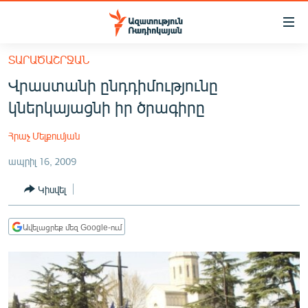
Մատչելիության
հղումներ
Անցնել
ՏԱՐԱԾԱՇՐՋԱՆ
հիմնական
ԱԶԱՏՈՒԹՅՈՒՆ TV
Վրաստանի ընդդիմությունը
բովանդակությանը
ՀԱՅԱՍՏԱՆ
Անցնել
կներկայացնի իր ծրագիրը
հիմնական
ՔԱՂԱՔԱԿԱՆ
մենյուին
Հրաչ Մելքումյան
ԸՆՏՐՈՒԹՅՈՒՆՆԵՐ 2026
Որոնում
ապրիլ 16, 2009
ԻՐԱՎՈՒՆՔ
Կիսվել
ՀԱՍԱՐԱԿՈՒԹՅՈՒՆ
ՏՆՏԵՍՈՒԹՅՈՒՆ
Ավելացրեք մեզ Google-ում
ՂԱՐԱԲԱՂ
ՊԱՏԵՐԱԶՄԻ 6 ՇԱԲԱԹՆԵՐԸ
ՏԱՐԱԾԱՇՐՋԱՆ