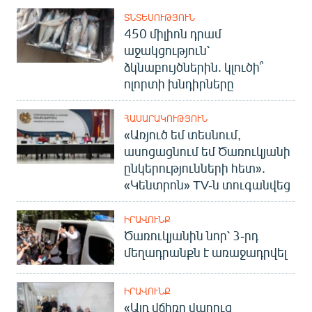
ՏՆՏԵՍՈՒԹՅՈՒՆ
450 միլիոն դրամ
աջակցություն՝
ձկնաբույծներին. կլուծի՞
ոլորտի խնդիրները
ՀԱՍԱՐԱԿՈՒԹՅՈՒՆ
«Առյուծ եմ տեսնում,
ասոցացնում եմ Ծառուկյանի
ընկերությունների հետ».
«Կենտրոն» TV-ն տուգանվեց
ԻՐԱՎՈՒՆՔ
Ծառուկյանին նոր՝ 3-րդ
մեղադրանքն է առաջադրվել
ԻՐԱՎՈՒՆՔ
«Այդ վճիռը վաղուց