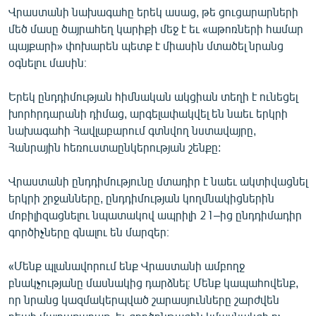
Վրաստանի նախագահը երեկ ասաց, թե ցուցարարների
English
մեծ մասը ծայրահեղ կարիքի մեջ է եւ «աթոռների համար
Русский
պայքարի» փոխարեն պետք է միասին մտածել նրանց
օգնելու մասին։
ՀԵՏԵՎԵՔ ՄԵԶ
Երեկ ընդդիմության հիմնական ակցիան տեղի է ունեցել
խորհրդարանի դիմաց, արգելափակվել են նաեւ երկրի
նախագահի Հավլաբարում գտնվող նստավայրը,
Հանրային հեռուստաընկերության շենքը:
«Ազատության» բոլոր կայքերը
Վրաստանի ընդդիմությունը մտադիր է նաեւ ակտիվացնել
երկրի շրջանները, ընդդիմության կողմնակիցներին
մոբիլիզացնելու նպատակով ապրիլի 21–ից ընդդիմադիր
գործիչները գնալու են մարզեր։
«Մենք պլանավորում ենք Վրաստանի ամբողջ
բնակչությանը մասնակից դարձնել։ Մենք կապահովենք,
որ նրանց կազմակերպված շարասյունները շարժվեն