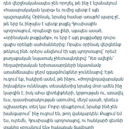
դեռ վերջնականապես չեն որոշել, թե ինչ է նշանակում
«հասարակական կարգ» եւ ումից պետք է այն
պաշտպանել: Օրինակ, նրանց համար առայժմ պարզ չէ,
թե երբ եւ ինչպես է պետք քայլել Հյուսիսային
պողոտայում, որպեսզի դա լինի, այսպես ասած,
«օրինական քայլվածք», ու երբ է այդ քայլվածքը դուրս
գալիս օրենքի սահմաններից: Որպես օրինակ վերցնենք
թեկուզ ինձ. օրերս անցնում էի այդ պողոտայով` որեւէ
քաղաքական նպատակ չհետապնդելով: Դեռ ավելին`
հեղափոխական երիտասարդների նկատմամբ
առանձնապես ջերմ զգացմունքներ չունենալով: Եթե
ուզում եք, հակիրճ ասեմ, թե ինչու. «ժողովրդավարական
իդեալներ» ունենալու տեսակետից նրանց մոտ ամեն ինչ
կարգին է, իսկ ահա գիտելիքների, կրթության ու, առավել
եւս, դաստիարակության առումով, մեղմ ասած, դեռեւս
աշխատելու տեղ կա: Բոլոր դեպքերում, նրանք ինձ չեն
խանգարում` ինչ ուզում են, թող վանկարկեն: Քայլում եմ
ես, ուրեմն, Հյուսիսային պողոտայով, ու հանկարծ գետնի
տակից «բուսնում են» հակառակ ճամբարի