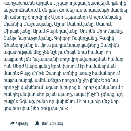
Վարչախումբն այդպես էլ չկարողացավ զատվել մեղքերից
եւ շարունակում է մեղքեր գործել ու տառապանքի մատնել
մի ամբողջ ժողովրդի: Այսօր Ալեքսանդր Արզումանյանը,
Մյասնիկ Մալխասյանը, Աշոտ Մանուկյանը, Սասուն
Միքայելյանը, Արամ Բարեղամյանը, Սուրեն Սիրունյանը,
Շանթ Հարությունյանը, Գրիգոր Ոսկերչյանը, Գագիկ
Ջհանգիրյանը եւ մյուս քաղբանտարկյալները Զատիկն
ազատության մեջ չեն նշելու միայն նրա համար, որ
պայքարել են Հայաստանի ժողովրդավարացման համար:
Իսկ Սերժ Սարգսյանը երեկ խոսում էր համաներման
մասին: Բայց մի՞թե Զատկի տոնից առաջ համաներում
հայտարարելն ամենաճիշտ որոշումը չէր լինի: Եթե նա
իրոք չի վախենում ազատ խոսքից եւ իրոք ցանկանում է
քանդել անվստահության պատը, ապա ինչո՞ւ չգնաց այդ
քայլին: Չգնաց, քանի որ վախենում է ու վախի մեջ նոր
կոպիտ սխալներ թույլ տալիս»:
Կիսվել
Հետևեք մեզ