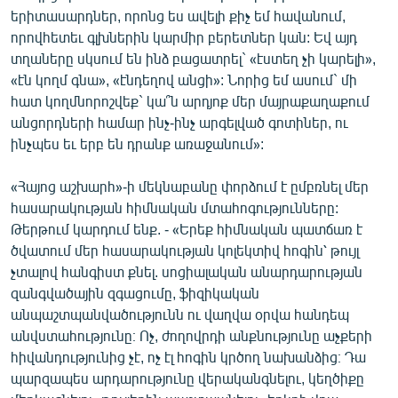
երիտասարդներ, որոնց ես ավելի քիչ եմ հավանում,
որովհետեւ գլխներին կարմիր բերետներ կան: Եվ այդ
տղաները սկսում են ինձ բացատրել` «էստեղ չի կարելի»,
«էն կողմ գնա», «էնդեղով անցի»: Նորից եմ ասում` մի
հատ կողմնորոշվեք` կա՞ն արդյոք մեր մայրաքաղաքում
անցորդների համար ինչ-ինչ արգելված գոտիներ, ու
ինչպես եւ երբ են դրանք առաջանում»:
«Հայոց աշխարհ»-ի մեկնաբանը փորձում է ըմբռնել մեր
հասարակության հիմնական մտահոգությունները:
Թերթում կարդում ենք. - «Երեք հիմնական պատճառ է
ծվատում մեր հասարակության կոլեկտիվ հոգին՝ թույլ
չտալով հանգիստ քնել. սոցիալական անարդարության
զանգվածային զգացումը, ֆիզիկական
անպաշտպանվածությունն ու վաղվա օրվա հանդեպ
անվստահությունը։ Ոչ, ժողովրդի անքնությունը աչքերի
հիվանդությունից չէ, ոչ էլ հոգին կրծող նախանձից։ Դա
պարզապես արդարությունը վերականգնելու, կեղծիքը