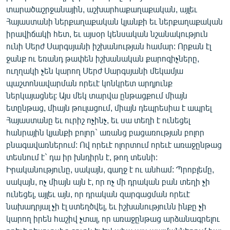
ՄԻՋԱԶԳԱՅԻՆ
տարածաշրջանային, աշխարհաքաղաքական, այլեւ
Հայաստանի ներքաղաքական կյանքի եւ ներքաղաքական
ՄՇԱԿՈՒՅԹ
իրավիճակի հետ, եւ այսօր կենսական նշանակություն
ՍՊՈՐՏ
ունի Սերժ Սարգսյանի իշխանության համար: Որքան էլ
ջանք ու եռանդ թափեն իշխանական քարոզիչները,
ՄԵԿՆԱԲԱՆՈՒԹՅՈՒՆ
ուղղակի չեն կարող Սերժ Սարգսյանի մեկամյա
ՏՏ ԵՒ ԻՆՏԵՐՆԵՏ
պաշտոնավարման որեւէ կոնկրետ արդյունք
ներկայացնել: Այս մեկ տարվա ընթացքում միայն
ԿՈՐՈՆԱՎԻՐՈՒՍ
ետընթաց, միայն թուլացում, միայն դեպրեսիա է ապրել
ԱՐԽԻՎ
Հայաստանը եւ ուրիշ ոչինչ, եւ սա տեղի է ունեցել
հանրային կյանքի բոլոր` առանց բացառության բոլոր
ՏԵՍԱՆՅՈՒԹԵՐ
բնագավառներում: Ով որեւէ ոլորտում որեւէ առաջընթաց
ԲԱՆԱՎԵՃ
տեսնում է` դա իր խնդիրն է, թող տեսնի:
Իրականությունը, սակայն, գաղջ է ու անհամ: Պրոբլեմը,
ՁԳՏԵԼՈՎ ԼԱՎԱԳՈՒՅՆԻՆ
սակայն, ոչ միայն այն է, որ ոչ մի դրական բան տեղի չի
ՓՈԴՔԱՍԹ
ունեցել, այլեւ այն, որ դրական զարգացման որեւէ
նախադրյալ չի էլ ստեղծվել, եւ իշխանությունն ինքը չի
կարող իրեն հաշիվ չտալ, որ առաջընթաց արձանագրելու
Հայերեն