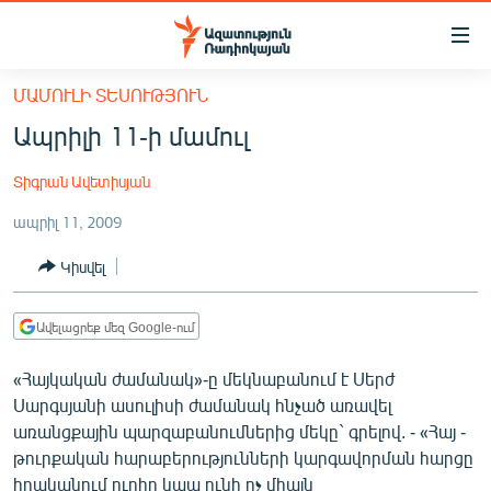
Մատչելիության
հղումներ
Անցնել
ՄԱՄՈՒԼԻ ՏԵՍՈՒԹՅՈՒՆ
հիմնական
ԱԶԱՏՈՒԹՅՈՒՆ TV
Ապրիլի 11-ի մամուլ
բովանդակությանը
ՀԱՅԱՍՏԱՆ
Անցնել
Տիգրան Ավետիսյան
հիմնական
ՔԱՂԱՔԱԿԱՆ
մենյուին
ապրիլ 11, 2009
ԸՆՏՐՈՒԹՅՈՒՆՆԵՐ 2026
Որոնում
Կիսվել
ԻՐԱՎՈՒՆՔ
ՀԱՍԱՐԱԿՈՒԹՅՈՒՆ
Ավելացրեք մեզ Google-ում
ՏՆՏԵՍՈՒԹՅՈՒՆ
«Հայկական ժամանակ»-ը մեկնաբանում է Սերժ
ՂԱՐԱԲԱՂ
Սարգսյանի ասուլիսի ժամանակ հնչած առավել
ՊԱՏԵՐԱԶՄԻ 6 ՇԱԲԱԹՆԵՐԸ
առանցքային պարզաբանումներից մեկը` գրելով. - «Հայ -
թուրքական հարաբերությունների կարգավորման հարցը
ՏԱՐԱԾԱՇՐՋԱՆ
իրականում ուղիղ կապ ունի ոչ միայն