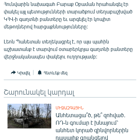
Հունվարին նախագահ Բարաք Օբաման հրահանգել էր
ՄԻՋԱԶԳԱՅԻՆ
փակել այլ պետությունների տարածքում տեղաբաշխված
ՄՇԱԿՈՒՅԹ
ԿՀՎ-ի գաղտնի բանտերը եւ արգելել էր կոպիտ
մեթոդներով հարցաքննությունները:
ՍՊՈՐՏ
ՄԵԿՆԱԲԱՆՈՒԹՅՈՒՆ
Լեոն Պանետան տեղեկացրել է, որ այս պահին
աշխատանք է տարվում օտարերկրյա գաղտնի բանտերը
ՏՏ ԵՒ ԻՆՏԵՐՆԵՏ
վերջնականապես փակելու ուղղությամբ:
ԿՈՐՈՆԱՎԻՐՈՒՍ
ԱՐԽԻՎ
Կիսվել
Հետևեք մեզ
ՏԵՍԱՆՅՈՒԹԵՐ
Շարունակել կարդալ
ԲԱՆԱՎԵՃ
ՁԳՏԵԼՈՎ ԼԱՎԱԳՈՒՅՆԻՆ
ՄԻՋԱԶԳԱՅԻՆ
Անհետացա՞ծ, թե՞ զոհված․
ՓՈԴՔԱՍԹ
ՌԴ-ն գումար է խնայում՝
անհետ կորած զինվորներին
Հայերեն
դասալիք գրանցելով