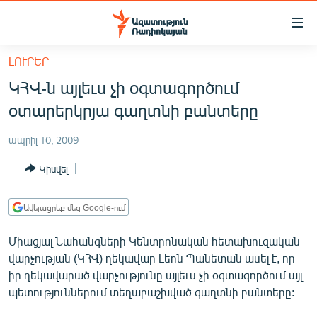
Մատչելիության
հղումներ
Անցնել
ԼՈՒՐԵՐ
հիմնական
ԱԶԱՏՈՒԹՅՈՒՆ TV
ԿՀՎ-ն այլեւս չի օգտագործում
բովանդակությանը
ՀԱՅԱՍՏԱՆ
Անցնել
օտարերկրյա գաղտնի բանտերը
հիմնական
ՔԱՂԱՔԱԿԱՆ
մենյուին
ապրիլ 10, 2009
ԸՆՏՐՈՒԹՅՈՒՆՆԵՐ 2026
Որոնում
Կիսվել
ԻՐԱՎՈՒՆՔ
ՀԱՍԱՐԱԿՈՒԹՅՈՒՆ
Ավելացրեք մեզ Google-ում
ՏՆՏԵՍՈՒԹՅՈՒՆ
Միացյալ Նահանգների Կենտրոնական հետախուզական
ՂԱՐԱԲԱՂ
վարչության (ԿՀՎ) ղեկավար Լեոն Պանետան ասել է, որ
իր ղեկավարած վարչությունը այլեւս չի օգտագործում այլ
ՊԱՏԵՐԱԶՄԻ 6 ՇԱԲԱԹՆԵՐԸ
պետություններում տեղաբաշխված գաղտնի բանտերը:
ՏԱՐԱԾԱՇՐՋԱՆ