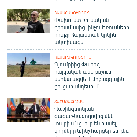
English
ՀԱՍԱՐԱԿՈՒԹՅՈՒՆ
Русский
Փախուստ ռուսական
զորամասից. ինչու է ռուսների
ՀԵՏԵՎԵՔ ՄԵԶ
հոսքը Հայաստան կրկին
ակտիվացել
ՀԱՍԱՐԱԿՈՒԹՅՈՒՆ
Գյումրիից Փարիզ․
հայկական անօդաչուն
«Ազատության» բոլոր կայքերը
ներկայացվել է միջազգային
ցուցահանդեսում
ՏԱՐԱԾԱՇՐՋԱՆ
Վաշինգտոնյան
գագաթնաժողովից մեկ
տարի անց. ուր են հասել
կողմերը և ինչ հարցեր են դեռ