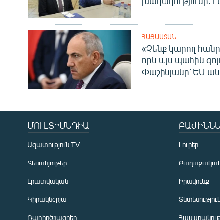
խաղաղությունը. Լ
ՀԱՅԱՍՏԱՆ
«Չենք կարող հանր
որն այս պահին գոյո
Փաշինյանը՝ ԵՄ ա
ՄՈՒԼՏԻՄԵԴԻԱ
ԲԱԺԻՆՆԵ
Ազատություն TV
Լուրեր
Տեսանյութեր
Քաղաքակա
Լրատվական
Իրավունք
Կիրակնօրյա
Տնտեսությու
Ռադիոծրագրեր
Հասարակութ