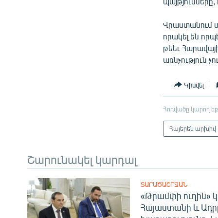
ՄԻՋԱԶԳԱՅԻՆ
պայթյունները, 
ՄՇԱԿՈՒՅԹ
Վրաստանում տ
ՍՊՈՐՏ
որակել են որ
թեեւ Հարավայի
ՄԵԿՆԱԲԱՆՈՒԹՅՈՒՆ
առնչություն չո
ՏՏ ԵՒ ԻՆՏԵՐՆԵՏ
Կիսվել
ԿՈՐՈՆԱՎԻՐՈՒՍ
ԱՐԽԻՎ
Հոդվածը կարող եք
ՏԵՍԱՆՅՈՒԹԵՐ
Հայերեն արխիվ
ԲԱՆԱՎԵՃ
Շարունակել կարդալ
ՁԳՏԵԼՈՎ ԼԱՎԱԳՈՒՅՆԻՆ
ՓՈԴՔԱՍԹ
ՏԱՐԱԾԱՇՐՋԱՆ
«Թրամփի ուղին» կ
Հայաստանի և Ադր