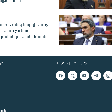
այթսթոուն
աքվե անել հարցի շուրջ,
ւթյուն չունի»․
նդամակցության մասին
Ր
ՀԵՏԵՎԵՔ ՄԵԶ
ն
ն
յուն