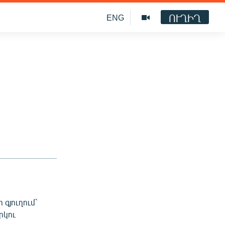
ՈՒՂԻՂ
ENG
ն
գյուղում`
րկու