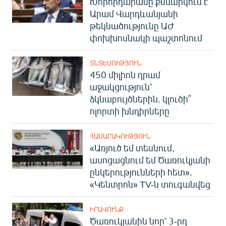
Խորհրդարանը քննարկում է
Արամ Վարդևանյանի
թեկնածությունը ԱԺ
փոխխոսնակի պաշտոնում
ՏՆՏԵՍՈՒԹՅՈՒՆ
450 միլիոն դրամ
աջակցություն՝
ձկնաբույծներին. կլուծի՞
ոլորտի խնդիրները
ՀԱՍԱՐԱԿՈՒԹՅՈՒՆ
«Առյուծ եմ տեսնում,
ասոցացնում եմ Ծառուկյանի
ընկերությունների հետ».
«Կենտրոն» TV-ն տուգանվեց
ԻՐԱՎՈՒՆՔ
Ծառուկյանին նոր՝ 3-րդ