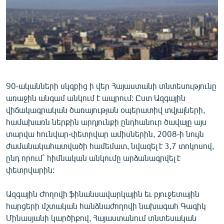
ՄԻՋԱԶԳԱՅԻՆ
ՄՇԱԿՈՒՅԹ
ՍՊՈՐՏ
ՄԵԿՆԱԲԱՆՈՒԹՅՈՒՆ
ՏՏ ԵՒ ԻՆՏԵՐՆԵՏ
90-ականների սկզբից ի վեր Հայաստանի տնտեսությունը
առաջին անգամ անկում է ապրում: Ըստ Ազգային
ԿՈՐՈՆԱՎԻՐՈՒՍ
վիճակագրական ծառայության օպերատիվ տվյալների,
ԱՐԽԻՎ
համախառն ներքին արդյունքի ընդհանուր ծավալը այս
տարվա հունվար-փետրվար ամիսներին, 2008-ի նույն
ՏԵՍԱՆՅՈՒԹԵՐ
ժամանակահատվածի համեմատ, նվազել է 3,7 տոկոսով,
ԲԱՆԱՎԵՃ
ընդ որում` հիմնական անկումը արձանագրվել է
փետրվարին:
ՁԳՏԵԼՈՎ ԼԱՎԱԳՈՒՅՆԻՆ
ՓՈԴՔԱՍԹ
Ազգային Ժողովի ֆինանսավարկային եւ բյուջետային
հարցերի մշտական հանձնաժողովի նախագահ Գագիկ
Հայերեն
Մինասյանի կարծիքով, Հայաստանում տնտեսական