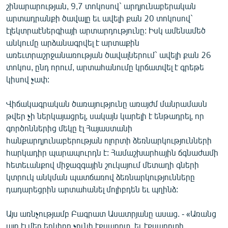
շինարարության, 9,7 տոկոսով` արդյունաբերական
արտադրանքի ծավալը եւ ավելի քան 20 տոկոսով`
էլեկտրաէներգիայի արտարդությունը: Իսկ ամենամեծ
անկումը արձանագրվել է արտաքին
առեւտրաշրջանառության ծավալներում` ավելի քան 26
տոկոս, ընդ որում, արտահանումը կրճատվել է գրեթե
կիսով չափ:
Վիճակագրական ծառայությունը առայժմ մանրամասն
թվեր չի ներկայացրել, սակայն կարելի է ենթադրել, որ
գործոններից մեկը էլ Հայաստանի
հանքարդյունաբերության ոլորտի ձեռնարկությունների
հարկադիր պարապուրդն է: Համաշխարհային ճգնաժամի
հետեւանքով միջազգային շուկայում մետաղի գների
կտրուկ անկման պատճառով ձեռնարկությունները
դադարեցրին արտահանել մոլիբդեն եւ պղինձ:
Այս առնչությամբ Բագրատ Ասատրյանը ասաց. - «Առանց
այդ էլ մեր երկիրը չունի էքսպորտ, եւ էքսպորտի