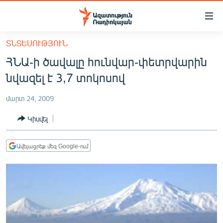
Մատչելիության
հղումներ
Անցնել
ՏՆՏԵՍՈՒԹՅՈՒՆ
հիմնական
ԱԶԱՏՈՒԹՅՈՒՆ TV
ՀՆԱ-ի ծավալը հունվար-փետրվարին
բովանդակությանը
ՀԱՅԱՍՏԱՆ
Անցնել
նվազել է 3,7 տոկոսով
հիմնական
ՔԱՂԱՔԱԿԱՆ
մենյուին
մարտ 24, 2009
ԸՆՏՐՈՒԹՅՈՒՆՆԵՐ 2026
Որոնում
Կիսվել
ԻՐԱՎՈՒՆՔ
ՀԱՍԱՐԱԿՈՒԹՅՈՒՆ
Ավելացրեք մեզ Google-ում
ՏՆՏԵՍՈՒԹՅՈՒՆ
ՂԱՐԱԲԱՂ
ՊԱՏԵՐԱԶՄԻ 6 ՇԱԲԱԹՆԵՐԸ
ՏԱՐԱԾԱՇՐՋԱՆ