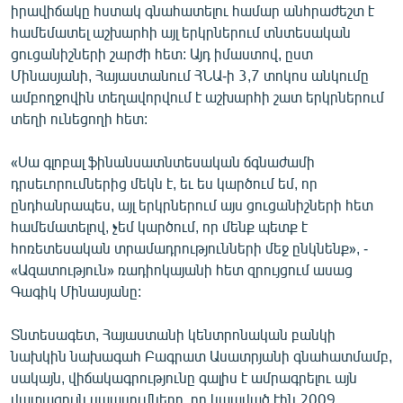
իրավիճակը հստակ գնահատելու համար անհրաժեշտ է
English
համեմատել աշխարհի այլ երկրներում տնտեսական
Русский
ցուցանիշների շարժի հետ: Այդ իմաստով, ըստ
Մինասյանի, Հայաստանում ՀՆԱ-ի 3,7 տոկոս անկումը
ամբողջովին տեղավորվում է աշխարհի շատ երկրներում
ՀԵՏԵՎԵՔ ՄԵԶ
տեղի ունեցողի հետ:
«Սա գլոբալ ֆինանսատնտեսական ճգնաժամի
դրսեւորումներից մեկն է, եւ ես կարծում եմ, որ
ընդհանրապես, այլ երկրներում այս ցուցանիշների հետ
«Ազատության» բոլոր կայքերը
համեմատելով, չեմ կարծում, որ մենք պետք է
հոռետեսական տրամադրությունների մեջ ընկնենք», -
«Ազատություն» ռադիոկայանի հետ զրույցում ասաց
Գագիկ Մինասյանը:
Տնտեսագետ, Հայաստանի կենտրոնական բանկի
նախկին նախագահ Բագրատ Ասատրյանի գնահատմամբ,
սակայն, վիճակագրությունը գալիս է ամրագրելու այն
վատագույն սպասումները, որ կապված էին 2009