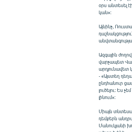
օրս անտեսել է
կան»:
Այնինչ, Ռուստա
դաշնակցությու
անվտանգությա
Ազգային ժողո
վարչապետ Վազ
արդյունավետ կ
- «Այստեղ դեղ
ընդհանուր ցավ
լուծելու: Ես չ
լինում»:
Միայն տնտեսա
դեմքերն անդրա
Մանուկյանի խ