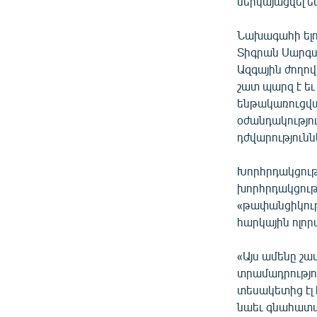
ներկայացվել ե
Նախագահի ելո
Տիգրան Սարգսյ
Ազգային ժողո
շատ պարզ է եւ 
ենթակառուցվա
օժանդակությու
դժվարությունն
Խորհրդակցութ
խորհրդակցութ
«թափանցիկութ
հարկային ոլոր
«Այս ամենը շա
տրամադրությու
տեսակետից էլ 
նաեւ գնահատա