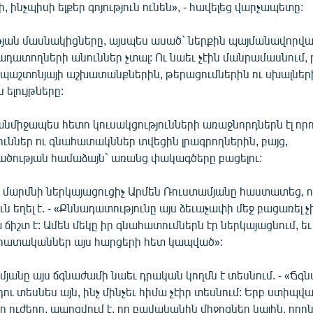
, ինչպիսի ելքեր գոյություն ունեն», - հավելեց վարչապետը:
յան մասնակիցները, այսպես ասած` ներքին պայմանավորված
նադատողների անուններ չտալ: Ու նաեւ չէին մանրամասնում,
 պաշտոնյայի աշխատանքներին, թերացումներին ու սխալների
ելույթները:
նմիջապես հետո կուսակցությունների առաջնորդներն էլ որո
ւններ ու գնահատակններ տվեցին լրագրողներին, բայց,
ծության համաձայն` առանց փակագծերը բացելու:
ն մարմնի ներկայացուցիչ Արմեն Ռուստամյանը հաստատեց, 
 եղել է. - «Քննադատությունը այս ձեւաչափի մեջ բացառել չի 
ա ճիշտ է: Ամեն մեկը իր գնահատումներն էր ներկայացնում, եւ
ահատականներ այս հարցերի հետ կապված»:
յանը այս ճգնաժամի նաեւ դրական կողմն է տեսնում. - «Ճգ
դու տեսնես այն, ինչ մինչեւ հիմա չէիր տեսնում: Երբ ստիպվ
ո ուժերը, պարզվում է, որ բավականին միջոցներ կային, որոն