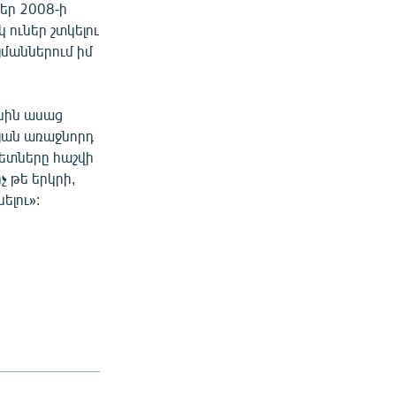
ներ 2008-ի
 ուներ շտկելու
յմաններում իմ
անին ասաց
յան առաջնորդ
կետները հաշվի
չ թե երկրի,
ելու»: