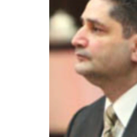
ՄԻՋԱԶԳԱՅԻՆ
ՄՇԱԿՈՒՅԹ
ՍՊՈՐՏ
ՄԵԿՆԱԲԱՆՈՒԹՅՈՒՆ
ՏՏ ԵՒ ԻՆՏԵՐՆԵՏ
ԿՈՐՈՆԱՎԻՐՈՒՍ
ԱՐԽԻՎ
ՏԵՍԱՆՅՈՒԹԵՐ
ԲԱՆԱՎԵՃ
ՁԳՏԵԼՈՎ ԼԱՎԱԳՈՒՅՆԻՆ
ՓՈԴՔԱՍԹ