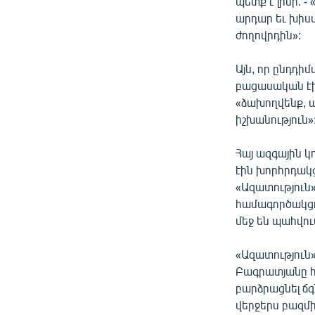
պետք է լինի. 
արդար եւ խիստ
ժողովրդին»:
Այն, որ ընդդ
բացասական էի
«ձախողվենք, ա
իշխանություն»
Հայ ազգային 
էին խորհրդակց
«Ազատություն»
համագործակցո
մեջ են պահվու
«Ազատություն
Բագրատյանը հա
բարձրացնել ճգ
վերջերս բազմի