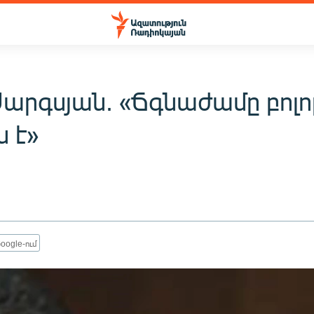
Սարգսյան. «Ճգնաժամը բոլո
 է»
oogle-ում