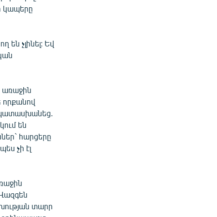
սի կապերը
ղ են չլինել: Եվ
ական
 առաջին
ե որքանով
վ, պատասխանեց.
կում են
ններ` հարցերը
պես չի էլ
առաջին
 Վազգեն
շխության տարր