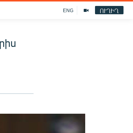
ՈՒՂԻՂ
ENG
րիս