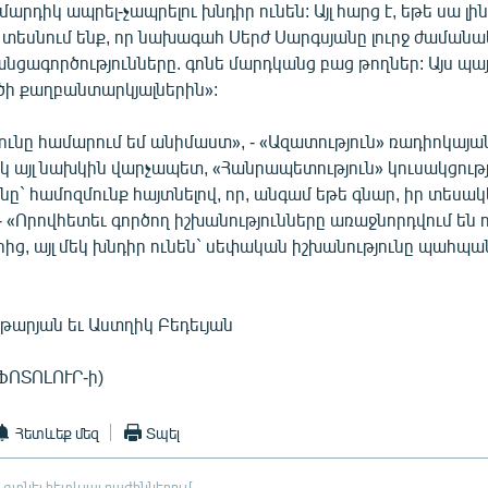
մարդիկ ապրել-չապրելու խնդիր ունեն: Այլ հարց է, եթե սա լի
ք տեսնում ենք, որ նախագահ Սերժ Սարգսյանը լուրջ ժամանակ
նցագործությունները. գոնե մարդկանց բաց թողներ: Այս պա
ծի քաղբանտարկյալներին»:
ունը համարում եմ անիմաստ», - «Ազատություն» ռադիոկայ
կ այլ նախկին վարչապետ, «Հանրապետություն» կուսակցութ
ը` համոզմունք հայտնելով, որ, անգամ եթե գնար, իր տեսա
. - «Որովհետեւ գործող իշխանությունները առաջնորդվում են ո
ից, այլ մեկ խնդիր ունեն` սեփական իշխանությունը պահպան
թարյան եւ Աստղիկ Բեդեւյան
ՖՈՏՈԼՈՒՐ-ի)
Հետևեք մեզ
Տպել
 գտնել հետևյալ բաժիններում