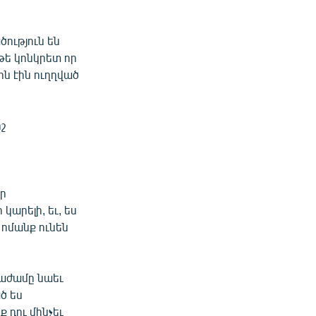
ություն են
 թե կոնկրետ որ
ն էին ուղղված
շ
որ
կարելի, եւ, ես
 ոմանք ունեն
նաժամը նաեւ
ած ես
ք դու մինչեւ