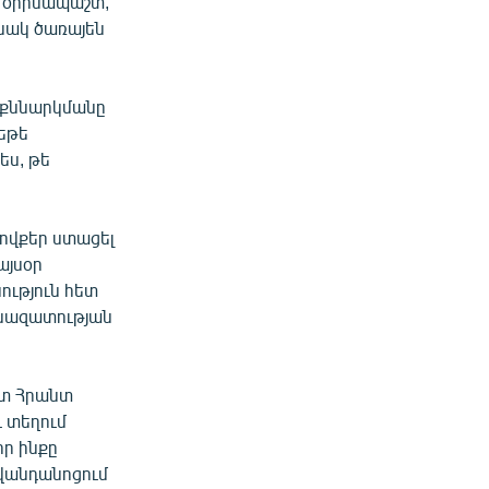
ատ օրինապաշտ,
ինակ ծառայեն
մ քննարկմանը
եթե
ես, թե
ովքեր ստացել
այսօր
ություն հետ
անազատության
ետ Հրանտ
ւ տեղում
որ ինքը
իվանդանոցում