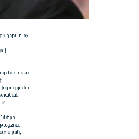
նդիրն է, ոչ
յով
իրը նույնպես
ի
վարությունը,
 սեփական
»:
ւնների
նթացքում
դատական,