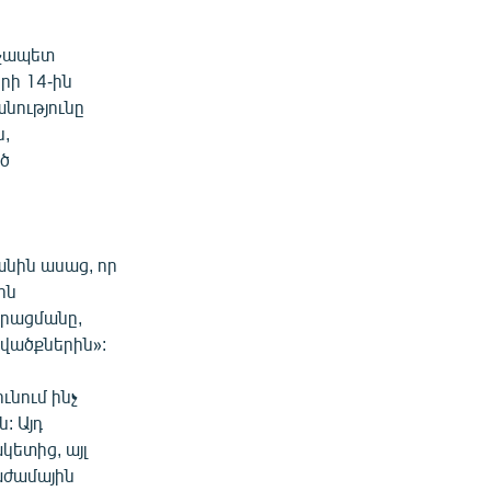
րչապետ
րի 14-ին
նությունը
ն,
ծ
անին ասաց, որ
ին
ձրացմանը,
ցվածքներին»:
ւնում ինչ
: Այդ
կետից, այլ
աժամային