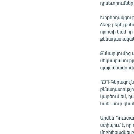
դրսեւորումների
Խորհրդակցութ
ձեռք բերել քն
ոլորտի կամ որ
քննադատական 
Քննարկումից ա
մեկնաբանությո
պայմանավորվա
ՀՅԴ Գերագույ
քննադատություն
կարծում եմ, դ
նաեւ սուր գն
Արմեն Ռուստամ
ստիպում է, որ 
մոբիլիզացնել ք