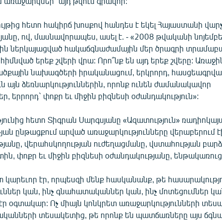
ն առաջարկներ` այդ թվում գրավոր:
ւյթից հետո հակիրճ խոսքով հանդես է եկել Հայաստանի վա
անը, ով, մասնավորապես, ասել է. - «2008 թվականի նոյեմբե
վին ներկայացված հակաճգնաժամային մեր ծրագրի տրամաբա
հիմնված երեք շվերի վրա: Որո՞նք են այդ երեք շվերը: Առաջի
ծքային նախագծերի իրականացում, երկրորդ, հասցեագրվա
ն այն ձեռնարկություններին, որոնք ունեն ժամանակավոր
եր, երրորդ` փոքր եւ միջին բիզնեսի օժանդակություն»:
յունից հետո Տիգրան Սարգսյանը «Ազատություն» ռադիոկայ
յան ընթացքում արված առաջարկությունները վերաբերում է
յանը, վերահսկողության ուժեղացմանը, վստահության բար
տին, փոքր եւ միջին բիզնեսի օժանդակությանը, ենթակառու
տ կարեւոր էր, որպեսզի մենք հասկանանք, թե հասարակությո
ններ կան, ինչ գնահատականներ կան, ինչ մոտեցումներ կան
էր օգտակար: Ոչ միայն կոնկրետ առաջարկությունների տեսա
կանների տեսակետից, թե որոնք են պատճառները այս ճգն