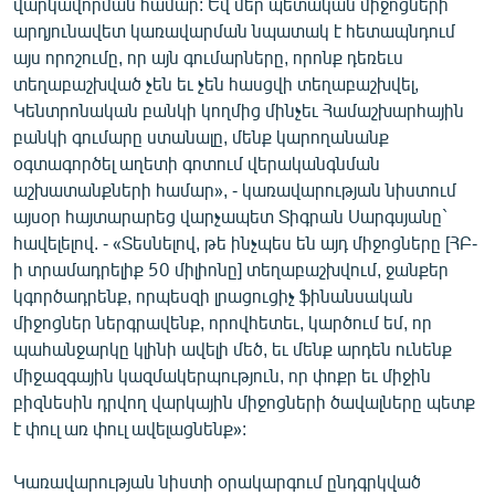
վարկավորման համար: Եվ մեր պետական միջոցների
English
արդյունավետ կառավարման նպատակ է հետապնդում
այս որոշումը, որ այն գումարները, որոնք դեռեւս
Русский
տեղաբաշխված չեն եւ չեն հասցվի տեղաբաշխվել,
Կենտրոնական բանկի կողմից մինչեւ Համաշխարհային
ՀԵՏԵՎԵՔ ՄԵԶ
բանկի գումարը ստանալը, մենք կարողանանք
օգտագործել աղետի գոտում վերականգնման
աշխատանքների համար», - կառավարության նիստում
այսօր հայտարարեց վարչապետ Տիգրան Սարգսյանը`
հավելելով. - «Տեսնելով, թե ինչպես են այդ միջոցները [ՀԲ-
ի տրամադրելիք 50 միլիոնը] տեղաբաշխվում, ջանքեր
«Ազատության» բոլոր կայքերը
կգործադրենք, որպեսզի լրացուցիչ ֆինանսական
միջոցներ ներգրավենք, որովհետեւ, կարծում եմ, որ
պահանջարկը կլինի ավելի մեծ, եւ մենք արդեն ունենք
միջազգային կազմակերպություն, որ փոքր եւ միջին
բիզնեսին դրվող վարկային միջոցների ծավալները պետք
է փուլ առ փուլ ավելացնենք»:
Կառավարության նիստի օրակարգում ընդգրկված