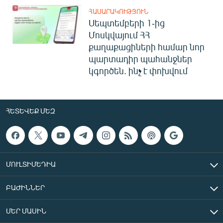
ՀԱՍԱՐԱԿՈՒԹՅՈՒՆ
Սեպտեմբերի 1-ից
Մոսկվայում ՀՀ
քաղաքացիների համար նոր
պարտադիր պահանջներ
կգործեն. ինչ է փոխվում
ՀԵՏԵՎԵՔ ՄԵԶ
ՄՈՒԼՏԻՄԵԴԻԱ
ԲԱԺԻՆՆԵՐ
ՄԵՐ ՄԱՍԻՆ