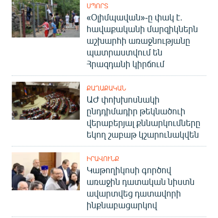
ՍՊՈՐՏ
«Օլիմպավան»-ը փակ է.
հավաքականի մարզիկներն
աշխարհի առաջնությանը
պատրաստվում են
Հրազդանի կիրճում
ՔԱՂԱՔԱԿԱՆ
ԱԺ փոխխոսնակի
ընդդիմադիր թեկնածուի
վերաբերյալ քննարկումները
եկող շաբաթ կշարունակվեն
ԻՐԱՎՈՒՆՔ
Կաթողիկոսի գործով
առաջին դատական նիստն
ավարտվեց դատավորի
ինքնաբացարկով