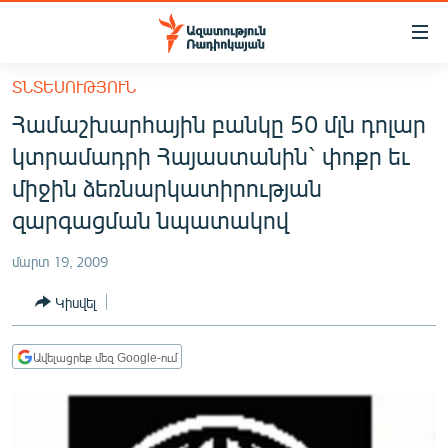
Մատչելիության
հղումներ
Անցնել
ՏՆՏԵՍՈՒԹՅՈՒՆ
հիմնական
ԱԶԱՏՈՒԹՅՈՒՆ TV
Համաշխարհային բանկը 50 մլն դոլար
բովանդակությանը
ՀԱՅԱՍՏԱՆ
Անցնել
կտրամադրի Հայաստանին` փոքր եւ
հիմնական
ՔԱՂԱՔԱԿԱՆ
միջին ձեռնարկատիրության
մենյուին
ԸՆՏՐՈՒԹՅՈՒՆՆԵՐ 2026
զարգացման նպատակով
Որոնում
ԻՐԱՎՈՒՆՔ
մարտ 19, 2009
ՀԱՍԱՐԱԿՈՒԹՅՈՒՆ
Կիսվել
ՏՆՏԵՍՈՒԹՅՈՒՆ
ՂԱՐԱԲԱՂ
Ավելացրեք մեզ Google-ում
ՊԱՏԵՐԱԶՄԻ 6 ՇԱԲԱԹՆԵՐԸ
ՏԱՐԱԾԱՇՐՋԱՆ