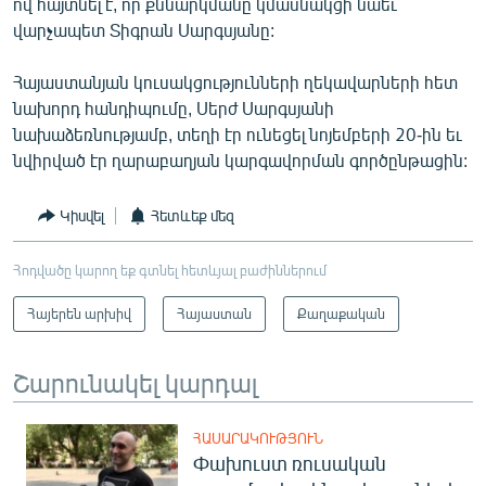
ով հայտնել է, որ քննարկմանը կմասնակցի նաեւ
English
վարչապետ Տիգրան Սարգսյանը:
Русский
Հայաստանյան կուսակցությունների ղեկավարների հետ
նախորդ հանդիպումը, Սերժ Սարգսյանի
ՀԵՏԵՎԵՔ ՄԵԶ
նախաձեռնությամբ, տեղի էր ունեցել նոյեմբերի 20-ին եւ
նվիրված էր ղարաբաղյան կարգավորման գործընթացին:
Կիսվել
Հետևեք մեզ
«Ազատության» բոլոր կայքերը
Հոդվածը կարող եք գտնել հետևյալ բաժիններում
Հայերեն արխիվ
Հայաստան
Քաղաքական
Շարունակել կարդալ
ՀԱՍԱՐԱԿՈՒԹՅՈՒՆ
Փախուստ ռուսական