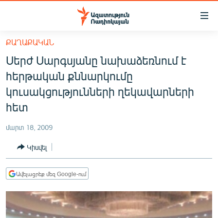
Մատչելիության
հղումներ
Անցնել
ՔԱՂԱՔԱԿԱՆ
հիմնական
ԱԶԱՏՈՒԹՅՈՒՆ TV
Սերժ Սարգսյանը նախաձեռնում է
բովանդակությանը
ՀԱՅԱՍՏԱՆ
Անցնել
հերթական քննարկումը
հիմնական
ՔԱՂԱՔԱԿԱՆ
կուսակցությունների ղեկավարների
մենյուին
ԸՆՏՐՈՒԹՅՈՒՆՆԵՐ 2026
հետ
Որոնում
ԻՐԱՎՈՒՆՔ
մարտ 18, 2009
ՀԱՍԱՐԱԿՈՒԹՅՈՒՆ
Կիսվել
ՏՆՏԵՍՈՒԹՅՈՒՆ
ՂԱՐԱԲԱՂ
Ավելացրեք մեզ Google-ում
ՊԱՏԵՐԱԶՄԻ 6 ՇԱԲԱԹՆԵՐԸ
ՏԱՐԱԾԱՇՐՋԱՆ