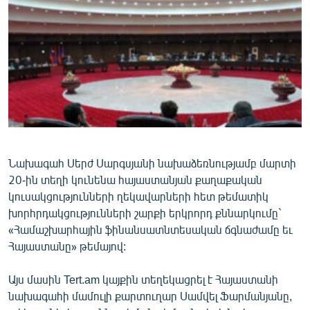
ՄԻՋԱԶԳԱՅԻՆ
ՄՇԱԿՈՒՅԹ
ՍՊՈՐՏ
ՄԵԿՆԱԲԱՆՈՒԹՅՈՒՆ
ՏՏ ԵՒ ԻՆՏԵՐՆԵՏ
ԿՈՐՈՆԱՎԻՐՈՒՍ
ԱՐԽԻՎ
Նախագահ Սերժ Սարգսյանի նախաձեռնությամբ մարտի
20-ին տեղի կունենա հայաստանյան քաղաքական
ՏԵՍԱՆՅՈՒԹԵՐ
կուսակցությունների ղեկավարների հետ թեմատիկ
ԲԱՆԱՎԵՃ
խորհրդակցությունների շարքի երկրորդ քննարկումը`
«Համաշխարհային ֆինանսատնտեսական ճգնաժամը եւ
ՁԳՏԵԼՈՎ ԼԱՎԱԳՈՒՅՆԻՆ
Հայաստանը» թեմայով:
ՓՈԴՔԱՍԹ
Այս մասին Tert.am կայքին տեղեկացրել է Հայաստանի
նախագահի մամուլի քարտուղար Սամվել Ֆարմանյանը,
Հայերեն