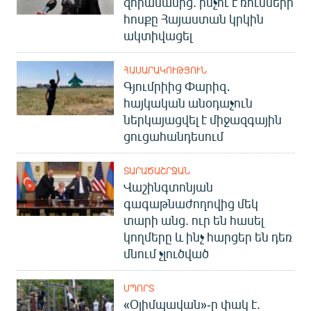
զորամասից. ինչու է ռուսների
հոսքը Հայաստան կրկին
ակտիվացել
ՀԱՍԱՐԱԿՈՒԹՅՈՒՆ
Գյումրիից Փարիզ․
հայկական անօդաչուն
ներկայացվել է միջազգային
ցուցահանդեսում
ՏԱՐԱԾԱՇՐՋԱՆ
Վաշինգտոնյան
գագաթնաժողովից մեկ
տարի անց. ուր են հասել
կողմերը և ինչ հարցեր են դեռ
մնում չլուծված
ՍՊՈՐՏ
«Օլիմպավան»-ը փակ է.