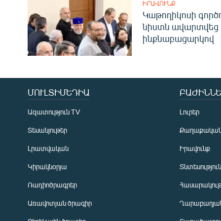
ԻՐԱՎՈՒՆՔ
Կաթողիկոսի գոր
նիստն ավարտվեց
ինքնաբացարկով
ՄՈՒԼՏԻՄԵԴԻԱ
ԲԱԺԻՆՆԵ
Ազատություն TV
Լուրեր
Տեսանյութեր
Քաղաքակա
Լրատվական
Իրավունք
Կիրակնօրյա
Տնտեսությու
Ռադիոծրագրեր
Հասարակութ
Առավոտյան ծրագիր
Ղարաբաղյան