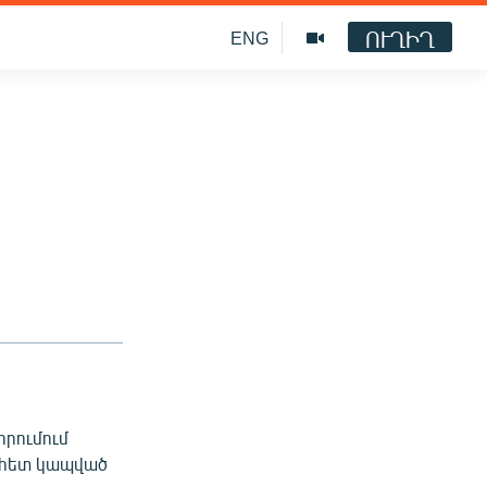
ՈՒՂԻՂ
ENG
որումում
ի հետ կապված