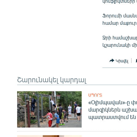
ՄԻՋԱԶԳԱՅԻՆ
կոնֆլիկտների
ՄՇԱԿՈՒՅԹ
Ֆորումի մասն
ՍՊՈՐՏ
համար մաքուր 
ՄԵԿՆԱԲԱՆՈՒԹՅՈՒՆ
Ջրի համաշխար
ՏՏ ԵՒ ԻՆՏԵՐՆԵՏ
կշարունակի մի
ԿՈՐՈՆԱՎԻՐՈՒՍ
Կիսվել
ԱՐԽԻՎ
Շարունակել կարդալ
ՏԵՍԱՆՅՈՒԹԵՐ
ԲԱՆԱՎԵՃ
ՍՊՈՐՏ
ՁԳՏԵԼՈՎ ԼԱՎԱԳՈՒՅՆԻՆ
«Օլիմպավան»-ը փ
մարզիկներն աշխա
ՓՈԴՔԱՍԹ
պատրաստվում են 