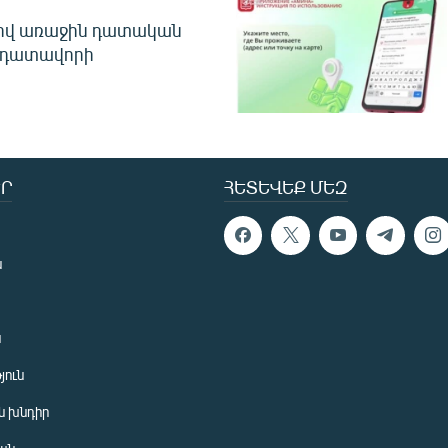
ծով առաջին դատական
 դատավորի
Ր
ՀԵՏԵՎԵՔ ՄԵԶ
ն
ն
յուն
 խնդիր