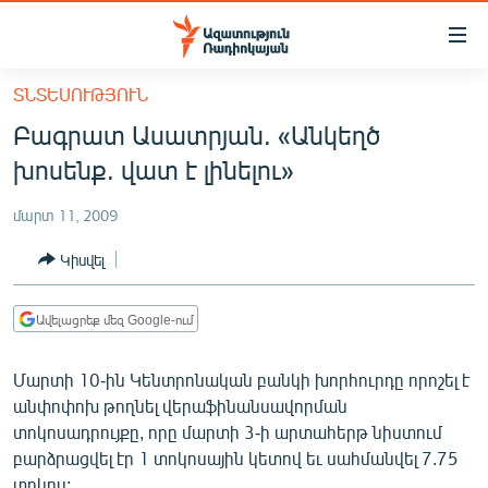
Մատչելիության
հղումներ
Անցնել
ՏՆՏԵՍՈՒԹՅՈՒՆ
հիմնական
ԱԶԱՏՈՒԹՅՈՒՆ TV
Բագրատ Ասատրյան. «Անկեղծ
բովանդակությանը
ՀԱՅԱՍՏԱՆ
Անցնել
խոսենք. վատ է լինելու»
հիմնական
ՔԱՂԱՔԱԿԱՆ
մենյուին
մարտ 11, 2009
ԸՆՏՐՈՒԹՅՈՒՆՆԵՐ 2026
Որոնում
Կիսվել
ԻՐԱՎՈՒՆՔ
ՀԱՍԱՐԱԿՈՒԹՅՈՒՆ
Ավելացրեք մեզ Google-ում
ՏՆՏԵՍՈՒԹՅՈՒՆ
Մարտի 10-ին Կենտրոնական բանկի խորհուրդը որոշել է
ՂԱՐԱԲԱՂ
անփոփոխ թողնել վերաֆինանսավորման
ՊԱՏԵՐԱԶՄԻ 6 ՇԱԲԱԹՆԵՐԸ
տոկոսադրույքը, որը մարտի 3-ի արտահերթ նիստում
բարձրացվել էր 1 տոկոսային կետով եւ սահմանվել 7.75
ՏԱՐԱԾԱՇՐՋԱՆ
տոկոս: