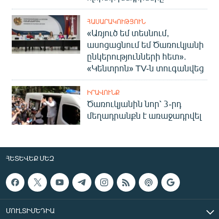
ՀԱՍԱՐԱԿՈՒԹՅՈՒՆ
«Առյուծ եմ տեսնում,
ասոցացնում եմ Ծառուկյանի
ընկերությունների հետ».
«Կենտրոն» TV-ն տուգանվեց
ԻՐԱՎՈՒՆՔ
Ծառուկյանին նոր՝ 3-րդ
մեղադրանքն է առաջադրվել
ՀԵՏԵՎԵՔ ՄԵԶ
ՄՈՒԼՏԻՄԵԴԻԱ