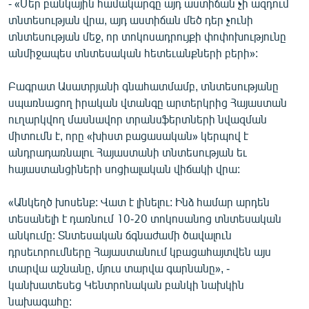
- «Մեր բանկային համակարգը այդ աստիճան չի ազդում
English
տնտեսության վրա, այդ աստիճան մեծ դեր չունի
տնտեսության մեջ, որ տոկոսադրույքի փոփոխությունը
Русский
անմիջապես տնտեսական հետեւանքների բերի»:
ՀԵՏԵՎԵՔ ՄԵԶ
Բագրատ Ասատրյանի գնահատմամբ, տնտեսությանը
սպառնացող իրական վտանգը արտերկրից Հայաստան
ուղարկվող մասնավոր տրանսֆերտների նվազման
միտումն է, որը «խիստ բացասական» կերպով է
անդրադառնալու Հայաստանի տնտեսության եւ
«Ազատության» բոլոր կայքերը
հայաստանցիների սոցիալական վիճակի վրա:
«Անկեղծ խոսենք: Վատ է լինելու: Ինձ համար արդեն
տեսանելի է դառնում 10-20 տոկոսանոց տնտեսական
անկումը: Տնտեսական ճգնաժամի ծավալուն
դրսեւորումները Հայաստանում կբացահայտվեն այս
տարվա աշնանը, մյուս տարվա գարնանը», -
կանխատեսեց Կենտրոնական բանկի նախկին
նախագահը: