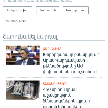
Հոդվածը կարող եք գտնել հետևյալ բաժիններում
Հայերեն արխիվ
Հայաստան
Քաղաքական
Տնտեսություն
Շարունակել կարդալ
ՔԱՂԱՔԱԿԱՆ
Խորհրդարանը քննարկում է
Արամ Վարդևանյանի
թեկնածությունը ԱԺ
փոխխոսնակի պաշտոնում
ՏՆՏԵՍՈՒԹՅՈՒՆ
450 միլիոն դրամ
աջակցություն՝
ձկնաբույծներին. կլուծի՞
ոլորտի խնդիրները