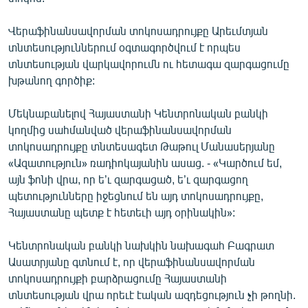
ՄԻՋԱԶԳԱՅԻՆ
Վերաֆինանսավորման տոկոսադրույքը Արեւմտյան
ՄՇԱԿՈՒՅԹ
տնտեսություններում օգտագործվում է որպես
ՍՊՈՐՏ
տնտեսության վարկավորումն ու հետագա զարգացումը
խթանող գործիք:
ՄԵԿՆԱԲԱՆՈՒԹՅՈՒՆ
ՏՏ ԵՒ ԻՆՏԵՐՆԵՏ
Մեկնաբանելով Հայաստանի Կենտրոնական բանկի
կողմից սահմանված վերաֆինանսավորման
ԿՈՐՈՆԱՎԻՐՈՒՍ
տոկոսադրույքը տնտեսագետ Թաթուլ Մանասերյանը
ԱՐԽԻՎ
«Ազատություն» ռադիոկայանին ասաց. - «Կարծում եմ,
այն ֆոնի վրա, որ ե’ւ զարգացած, ե’ւ զարգացող
ՏԵՍԱՆՅՈՒԹԵՐ
պետությունները իջեցնում են այդ տոկոսադրույքը,
ԲԱՆԱՎԵՃ
Հայաստանը պետք է հետեւի այդ օրինակին»:
ՁԳՏԵԼՈՎ ԼԱՎԱԳՈՒՅՆԻՆ
Կենտրոնական բանկի նախկին նախագահ Բագրատ
ՓՈԴՔԱՍԹ
Ասատրյանը գտնում է, որ վերաֆինանսավորման
տոկոսադրույքի բարձրացումը Հայաստանի
տնտեսության վրա որեւէ էական ազդեցություն չի թողնի.
Հայերեն