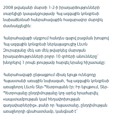
ՄԻՋԱԶԳԱՅԻՆ
2008 թվականի մարտի 1-2-ի իրադարձությունների
տարելիցի կապակցությամբ Հայ ազգային կոնգրեսի
ՄՇԱԿՈՒՅԹ
նախաձեռնած հանրահավաքին հազարավոր մարդիկ
ՍՊՈՐՏ
մասնակցեցին:
ՄԵԿՆԱԲԱՆՈՒԹՅՈՒՆ
Հանրահավաքի սկզբում հանդես գալով բացման խոսքով
ՏՏ ԵՒ ԻՆՏԵՐՆԵՏ
Հայ ազգային կոնգրեսի ներկայացուցիչ Լեւոն
Զուրաբյանը մեկ առ մեկ թվարկեց մարտյան
ԿՈՐՈՆԱՎԻՐՈՒՍ
իրադարձությունների բոլոր 10 զոհերի անունները`
ԱՐԽԻՎ
խնդրելով 1 րոպե լռությամբ հարգել նրանց հիշատակը:
ՏԵՍԱՆՅՈՒԹԵՐ
Հանրահավաքի ընթացքում միակ ելույթ ունեցողը
ԲԱՆԱՎԵՃ
Հայաստանի առաջին նախագահ, Հայ ազգային կոնգրեսի
առաջնորդ Լեւոն Տեր-Պետրոսյանն էր: Իր ելույթում, Տեր-
ՁԳՏԵԼՈՎ ԼԱՎԱԳՈՒՅՆԻՆ
Պետրոսյանը ընդդիմությանը կոչ արեց հրաժարվել
ՓՈԴՔԱՍԹ
«ապստամբության կամ հեղափոխության
գաղափարներից», քանի որ Հայաստանը, ընդդիմության
Հայերեն
առաջնորդի գնահատմամբ, կանգնած է`