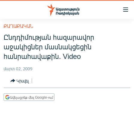
Մատչելիության
հղումներ
Անցնել
ՔԱՂԱՔԱԿԱՆ
հիմնական
ԱԶԱՏՈՒԹՅՈՒՆ TV
Ընդդիմության հազարավոր
բովանդակությանը
ՀԱՅԱՍՏԱՆ
Անցնել
աջակիցներ մասնակցեցին
հիմնական
ՔԱՂԱՔԱԿԱՆ
հանրահավաքին. Video
մենյուին
ԸՆՏՐՈՒԹՅՈՒՆՆԵՐ 2026
Որոնում
մարտ 02, 2009
ԻՐԱՎՈՒՆՔ
Կիսվել
ՀԱՍԱՐԱԿՈՒԹՅՈՒՆ
ՏՆՏԵՍՈՒԹՅՈՒՆ
Ավելացրեք մեզ Google-ում
ՂԱՐԱԲԱՂ
ՊԱՏԵՐԱԶՄԻ 6 ՇԱԲԱԹՆԵՐԸ
ՏԱՐԱԾԱՇՐՋԱՆ