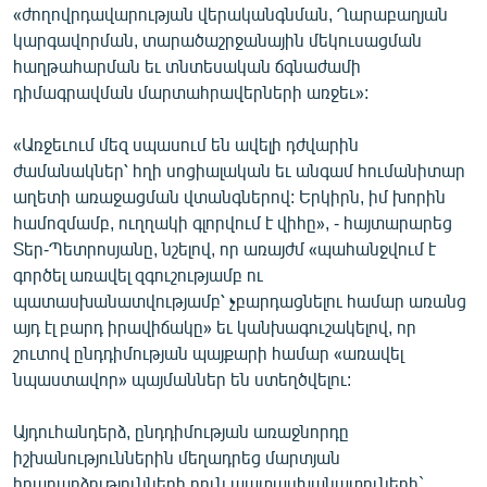
«ժողովրդավարության վերականգնման, Ղարաբաղյան
English
կարգավորման, տարածաշրջանային մեկուսացման
Русский
հաղթահարման եւ տնտեսական ճգնաժամի
դիմագրավման մարտահրավերների առջեւ»:
ՀԵՏԵՎԵՔ ՄԵԶ
«Առջեւում մեզ սպասում են ավելի դժվարին
ժամանակներ՝ հղի սոցիալական եւ անգամ հումանիտար
աղետի առաջացման վտանգներով: Երկիրն, իմ խորին
համոզմամբ, ուղղակի գլորվում է վիհը», - հայտարարեց
Տեր-Պետրոսյանը, նշելով, որ առայժմ «պահանջվում է
«Ազատության» բոլոր կայքերը
գործել առավել զգուշությամբ ու
պատասխանատվությամբ՝ չբարդացնելու համար առանց
այդ էլ բարդ իրավիճակը» եւ կանխագուշակելով, որ
շուտով ընդդիմության պայքարի համար «առավել
նպաստավոր» պայմաններ են ստեղծվելու:
Այդուհանդերձ, ընդդիմության առաջնորդը
իշխանություններին մեղադրեց մարտյան
իրադարձությունների բուն պատասխանատուների`