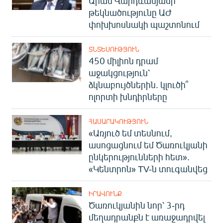
Արամ Վարդևանյանի
թեկնածությունը ԱԺ
փոխխոսնակի պաշտոնում
ՏՆՏԵՍՈՒԹՅՈՒՆ
450 միլիոն դրամ
աջակցություն՝
ձկնաբույծներին. կլուծի՞
ոլորտի խնդիրները
ՀԱՍԱՐԱԿՈՒԹՅՈՒՆ
«Առյուծ եմ տեսնում,
ասոցացնում եմ Ծառուկյանի
ընկերությունների հետ».
«Կենտրոն» TV-ն տուգանվեց
ԻՐԱՎՈՒՆՔ
Ծառուկյանին նոր՝ 3-րդ
մեղադրանքն է առաջադրվել