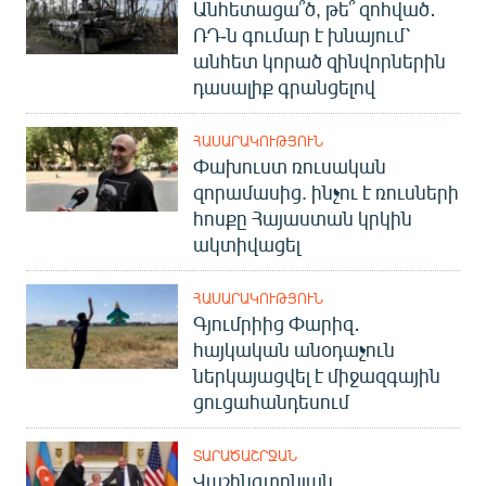
Անհետացա՞ծ, թե՞ զոհված․
ՌԴ-ն գումար է խնայում՝
անհետ կորած զինվորներին
դասալիք գրանցելով
ՀԱՍԱՐԱԿՈՒԹՅՈՒՆ
Փախուստ ռուսական
զորամասից. ինչու է ռուսների
հոսքը Հայաստան կրկին
ակտիվացել
ՀԱՍԱՐԱԿՈՒԹՅՈՒՆ
Գյումրիից Փարիզ․
հայկական անօդաչուն
ներկայացվել է միջազգային
ցուցահանդեսում
ՏԱՐԱԾԱՇՐՋԱՆ
Վաշինգտոնյան