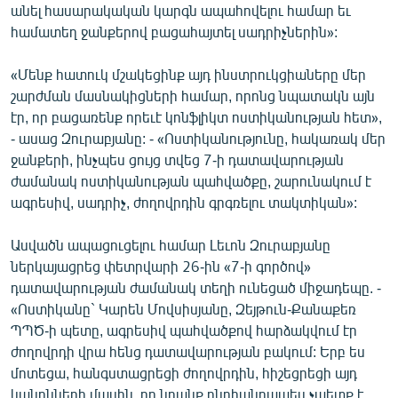
անել հասարակական կարգն ապահովելու համար եւ
English
համատեղ ջանքերով բացահայտել սադրիչներին»:
Русский
«Մենք հատուկ մշակեցինք այդ ինստրուկցիաները մեր
շարժման մասնակիցների համար, որոնց նպատակն այն
ՀԵՏԵՎԵՔ ՄԵԶ
էր, որ բացառենք որեւէ կոնֆլիկտ ոստիկանության հետ»,
- ասաց Զուրաբյանը: - «Ոստիկանությունը, հակառակ մեր
ջանքերի, ինչպես ցույց տվեց 7-ի դատավարության
ժամանակ ոստիկանության պահվածքը, շարունակում է
ագրեսիվ, սադրիչ, ժողովրդին գրգռելու տակտիկան»:
«Ազատության» բոլոր կայքերը
Ասվածն ապացուցելու համար Լեւոն Զուրաբյանը
ներկայացրեց փետրվարի 26-ին «7-ի գործով»
դատավարության ժամանակ տեղի ունեցած միջադեպը. -
«Ոստիկանը` Կարեն Մովսիսյանը, Զեյթուն-Քանաքեռ
ՊՊԾ-ի պետը, ագրեսիվ պահվածքով հարձակվում էր
ժողովրդի վրա հենց դատավարության բակում: Երբ ես
մոտեցա, հանգստացրեցի ժողովրդին, հիշեցրեցի այդ
կանոնների մասին, որ նրանք ընդհանրապես չպետք է