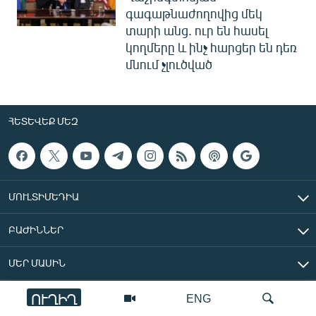
գագաթնաժողովից մեկ
տարի անց. ուր են հասել
կողմերը և ինչ հարցեր են դեռ
մնում չլուծված
ՀԵՏԵՎԵՔ ՄԵԶ
ՄՈՒԼՏԻՄԵԴԻԱ
ԲԱԺԻՆՆԵՐ
ՄԵՐ ՄԱՍԻՆ
ՈՒՂԻՂ
ENG
«Ազատ Եվրոպա/Ազատություն» ռադիոկայան © 2026