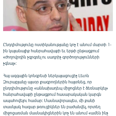
ՄԻՋԱԶԳԱՅԻՆ
ՄՇԱԿՈՒՅԹ
ՍՊՈՐՏ
ՄԵԿՆԱԲԱՆՈՒԹՅՈՒՆ
ՏՏ ԵՒ ԻՆՏԵՐՆԵՏ
Ընդդիմությունը ոստիկանությանը կոչ է անում մարտի 1-
ին կայանալիք հանրահավաքի եւ երթի ընթացքում
ԿՈՐՈՆԱՎԻՐՈՒՍ
«ժողովրդին չգրգռել ու սադրիչ գործողությունների
ԱՐԽԻՎ
չգնալ»:
ՏԵՍԱՆՅՈՒԹԵՐ
Հայ ազգային կոնգրեսի ներկայացուցիչ Լեւոն
ԲԱՆԱՎԵՃ
Զուրաբյանը այսօր լրագրողներին հայտնեց, որ
ընդդիմությունը «աննախադեպ միջոցներ է ձեռնարկել»
ՁԳՏԵԼՈՎ ԼԱՎԱԳՈՒՅՆԻՆ
հանրահավաքի ընթացքում հասարակական կարգն
ՓՈԴՔԱՍԹ
ապահովելու համար: Մասնավորապես, մի քանի
տասնյակ հազար թռուցիկներ են բաժանվել, որտեղ
Հայերեն
միջոցառման մասնակիցներին կոչ են անում «ամեն ինչ