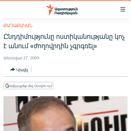
Մատչելիության
հղումներ
Անցնել
ՔԱՂԱՔԱԿԱՆ
հիմնական
ԱԶԱՏՈՒԹՅՈՒՆ TV
Ընդդիմությունը ոստիկանությանը կոչ
բովանդակությանը
ՀԱՅԱՍՏԱՆ
Անցնել
է անում «ժողովրդին չգրգռել»
հիմնական
ՔԱՂԱՔԱԿԱՆ
մենյուին
փետրվար 27, 2009
ԸՆՏՐՈՒԹՅՈՒՆՆԵՐ 2026
Որոնում
Կիսվել
ԻՐԱՎՈՒՆՔ
ՀԱՍԱՐԱԿՈՒԹՅՈՒՆ
Ավելացրեք մեզ Google-ում
ՏՆՏԵՍՈՒԹՅՈՒՆ
ՂԱՐԱԲԱՂ
ՊԱՏԵՐԱԶՄԻ 6 ՇԱԲԱԹՆԵՐԸ
ՏԱՐԱԾԱՇՐՋԱՆ