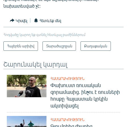
նախատեսված չէ:
Կիսվել
Հետևեք մեզ
Հոդվածը կարող եք գտնել հետևյալ բաժիններում
Հայերեն արխիվ
Տարածաշրջան
Քաղաքական
Շարունակել կարդալ
ՀԱՍԱՐԱԿՈՒԹՅՈՒՆ
Փախուստ ռուսական
զորամասից. ինչու է ռուսների
հոսքը Հայաստան կրկին
ակտիվացել
ՀԱՍԱՐԱԿՈՒԹՅՈՒՆ
Գյումրիից Փարիզ․