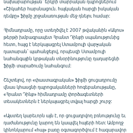
նախարարության` երկրի տարրական դպրոցներում
ՄԻՋԱԶԳԱՅԻՆ
«Շիկահեր հարսնացուն. հայկական հարցի իսկական
դեմքը» ֆիլմը շրջանառության մեջ դնելու համար:
ՄՇԱԿՈՒՅԹ
ՍՊՈՐՏ
Հիմնադրամը, որը ստեղծվել է 2007 թվականին «Ակոս»
թերթի խմբագրապետ Հրանտ Դինքի սպանությունից
ՄԵԿՆԱԲԱՆՈՒԹՅՈՒՆ
հետո, հայց է ներկայացրել Ստամբուլի վարչական
ՏՏ ԵՒ ԻՆՏԵՐՆԵՏ
դատարան` պահանջելով, որպեսզի Ստամբուլի
նահանգային կրթական տնօրինությունը դադարեցնի
ԿՈՐՈՆԱՎԻՐՈՒՍ
ֆիլմի տարածումը նահանգում:
ԱՐԽԻՎ
Շեշտելով, որ «փաստագրական» ֆիլմի ցուցադրումը
ՏԵՍԱՆՅՈՒԹԵՐ
վնաս կհասցնի դպրոցականների հոգեբանությանը,
ԲԱՆԱՎԵՃ
«Հրանտ Դինք» հիմնադրամը փորձագետների
տեսակետներն է ներկայացրել տվյալ հարցի շուրջ:
ՁԳՏԵԼՈՎ ԼԱՎԱԳՈՒՅՆԻՆ
ՓՈԴՔԱՍԹ
«Այստեղ կարեւորն այն է, որ ցուցադրվող բռնությունը եւ
դաժանությունը կարող են կապվել հայերի հետ: Ամբողջ
Հայերեն
կինոնկարում «հայ» բառը օգտագործվում է հազարավոր