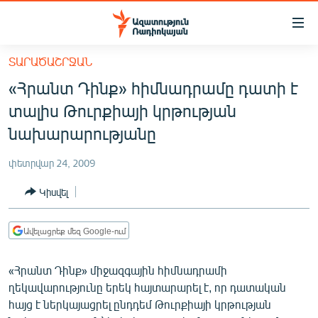
Մատչելիության
հղումներ
Անցնել
ՏԱՐԱԾԱՇՐՋԱՆ
հիմնական
ԱԶԱՏՈՒԹՅՈՒՆ TV
«Հրանտ Դինք» հիմնադրամը դատի է
բովանդակությանը
ՀԱՅԱՍՏԱՆ
Անցնել
տալիս Թուրքիայի կրթության
հիմնական
ՔԱՂԱՔԱԿԱՆ
նախարարությանը
մենյուին
ԸՆՏՐՈՒԹՅՈՒՆՆԵՐ 2026
Որոնում
փետրվար 24, 2009
ԻՐԱՎՈՒՆՔ
Կիսվել
ՀԱՍԱՐԱԿՈՒԹՅՈՒՆ
ՏՆՏԵՍՈՒԹՅՈՒՆ
Ավելացրեք մեզ Google-ում
ՂԱՐԱԲԱՂ
«Հրանտ Դինք» միջազգային հիմնադրամի
ՊԱՏԵՐԱԶՄԻ 6 ՇԱԲԱԹՆԵՐԸ
ղեկավարությունը երեկ հայտարարել է, որ դատական
հայց է ներկայացրել ընդդեմ Թուրքիայի կրթության
ՏԱՐԱԾԱՇՐՋԱՆ