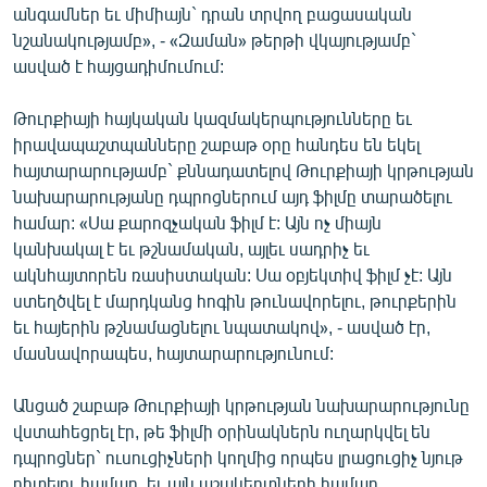
անգամներ եւ միմիայն` դրան տրվող բացասական
English
նշանակությամբ», - «Զաման» թերթի վկայությամբ`
Русский
ասված է հայցադիմումում:
Թուրքիայի հայկական կազմակերպությունները եւ
ՀԵՏԵՎԵՔ ՄԵԶ
իրավապաշտպանները շաբաթ օրը հանդես են եկել
հայտարարությամբ` քննադատելով Թուրքիայի կրթության
նախարարությանը դպրոցներում այդ ֆիլմը տարածելու
համար: «Սա քարոզչական ֆիլմ է: Այն ոչ միայն
կանխակալ է եւ թշնամական, այլեւ սադրիչ եւ
«Ազատության» բոլոր կայքերը
ակնհայտորեն ռասիստական: Սա օբյեկտիվ ֆիլմ չէ: Այն
ստեղծվել է մարդկանց հոգին թունավորելու, թուրքերին
եւ հայերին թշնամացնելու նպատակով», - ասված էր,
մասնավորապես, հայտարարությունում:
Անցած շաբաթ Թուրքիայի կրթության նախարարությունը
վստահեցրել էր, թե ֆիլմի օրինակներն ուղարկվել են
դպրոցներ` ուսուցիչների կողմից որպես լրացուցիչ նյութ
դիտելու համար, եւ այն աշակերտների համար